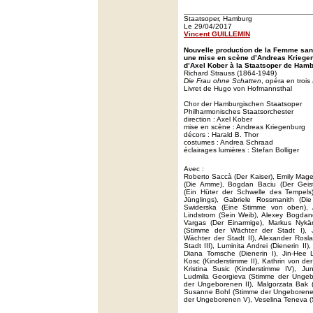
Staatsoper, Hamburg
Le 29/04/2017
Vincent GUILLEMIN
Nouvelle production de la Femme sa
une mise en scène d’Andreas Kriegenb
d’Axel Kober à la Staatsoper de Ham
Richard Strauss (1864-1949)
Die Frau ohne Schatten
, opéra en trois
Livret de Hugo von Hofmannsthal
Chor der Hamburgischen Staatsoper
Philharmonisches Staatsorchester
direction : Axel Kober
mise en scène : Andreas Kriegenburg
décors : Harald B. Thor
costumes : Andrea Schraad
éclairages lumières : Stefan Bolliger
Avec :
Roberto Saccà (Der Kaiser), Emily Mage
(Die Amme), Bogdan Baciu (Der Geist
(Ein Hüter der Schwelle des Tempels
Jünglings), Gabriele Rossmanith (Di
Swiderska (Eine Stimme von oben), A
Lindstrom (Sein Weib), Alexey Bogdan
Vargas (Der Einarmige), Markus Nykän
(Stimme der Wächter der Stadt I), J
Wächter der Stadt II), Alexander Rosl
Stadt III), Luminita Andrei (Dienerin II)
Diana Tomsche (Dienerin I), Jin-Hee L
Kosc (Kinderstimme II), Kathrin von der 
Kristina Susic (Kinderstimme IV), Ju
Ludmila Georgieva (Stimme der Ungebo
der Ungeborenen II), Malgorzata Bak 
Susanne Bohl (Stimme der Ungeborenen 
der Ungeborenen V), Veselina Teneva 