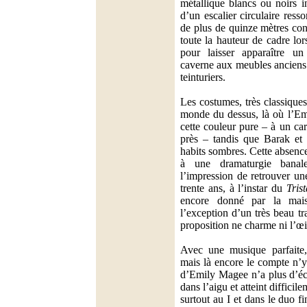
métallique blancs ou noirs i
d’un escalier circulaire res
de plus de quinze mètres con
toute la hauteur de cadre lor
pour laisser apparaître 
caverne aux meubles anciens 
teinturiers.
Les costumes, très classiques
monde du dessus, là où l’Emp
cette couleur pure – à un ca
près – tandis que Barak et
habits sombres. Cette absenc
à une dramaturgie banale
l’impression de retrouver un
trente ans, à l’instar du
Tris
encore donné par la mai
l’exception d’un très beau tr
proposition ne charme ni l’œil 
Avec une musique parfaite, 
mais là encore le compte n’y
d’Emily Magee n’a plus d’écl
dans l’aigu et atteint difficil
surtout au I et dans le duo fi