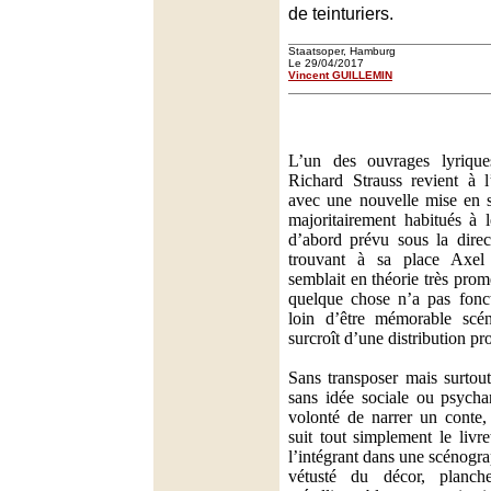
de teinturiers.
Staatsoper, Hamburg
Le 29/04/2017
Vincent GUILLEMIN
L’un des ouvrages lyrique
Richard Strauss revient à
avec une nouvelle mise en s
majoritairement habitués à l
d’abord prévu sous la dire
trouvant à sa place Axel
semblait en théorie très prom
quelque chose n’a pas fonct
loin d’être mémorable scén
surcroît d’une distribution p
Sans transposer mais surtout
sans idée sociale ou psycha
volonté de narrer un conte
suit tout simplement le liv
l’intégrant dans une scénogra
vétusté du décor, planch