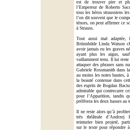
est de trouver pire et p
l’Empereur de Roberto Sacc
tous les héros straussiens les 
l’on dit souvent que le compo
ténors, on peut affirmer ce s
à Strauss.
Tout aussi mal adaptée, l
Brünnhilde Linda Watson ch
avoir jamais eu les graves né
ayant plus les aigus, sauf
vaillamment tenu. Il lui res
attaquer des phrases sans nu
Gabriele Rossmanith dans la
au moins les notes hautes, à
la beauté contenue dans cet
des esprits de Bogdan Baciu
admirable qui contrecarre ce
pour l’Apparition, tandis q
préfèrera les deux basses au t
Il ne reste alors qu’à profit
très théâtrale d’Andrzej
teinturier bien projeté, part
sur le texte pour répondre 