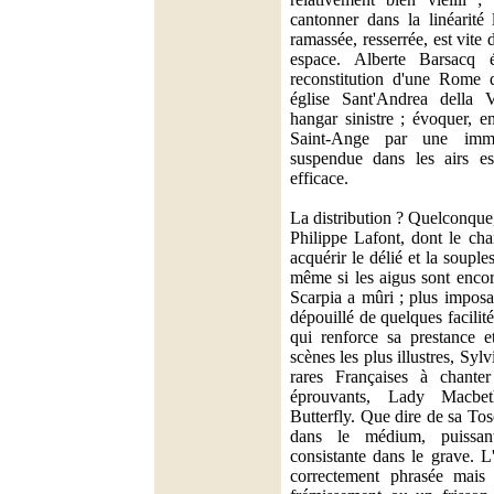
cantonner dans la linéarité 
ramassée, resserrée, est vite
espace. Alberte Barsacq 
reconstitution d'une Rome d
église Sant'Andrea della 
hangar sinistre ; évoquer, e
Saint-Ange par une imme
suspendue dans les airs es
efficace.
La distribution ? Quelconque,
Philippe Lafont, dont le ch
acquérir le délié et la soupl
même si les aigus sont enco
Scarpia a mûri ; plus imposant
dépouillé de quelques facilités
qui renforce sa prestance e
scènes les plus illustres, Sylv
rares Françaises à chanter
éprouvants, Lady Macbet
Butterfly. Que dire de sa To
dans le médium, puissan
consistante dans le grave. L'
correctement phrasée mais