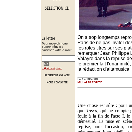
On a trop longtemps repro
Paris de ne pas inviter de
Pour recevoir notre
bulletin régulier,
les rôles titres sur ses pl
saisissez votre e-mail :
remarquer Jean Philippe L
Valayre dans la reprise d
le premier fait l'unanimité
d�sinscription
la rédaction d'altamusica.
Le 19/10/2000
Michel PAROUTY
Une chose est sûre : pour un
que
Tosca
, qui ne compte 
foule à la fin de l'acte I, le
démesuré. La mise en scène
reprise, pour l'occasion, pa
relativement bien vieilli 