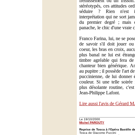
frémissement ou un frisson
stéréotypés, ces attitudes ord
séduire ? Rien n'est i
interprétation qui ne sort ja
du premier degré ; mais o
panache, le chic d'une vraie
Franco Farina, lui, ne se po
de savoir s'il doit jouer o
coeur, les bras en croix, auc
plus banal ne lui est étrang
timbre agréable qui fera de
chanteur bien générique. An
au pupitre ; il possède l'art de
puccinienne, de lui donner 
couleur. Si une telle soiré
plus désolante routine, c'es
Jean-Philippe Lafont.
Lire aussi l'avis de Gérar
Le 19/10/2000
Michel PAROUTY
Reprise de Tosca à l'Opéra Bastille d
Tosca de Giacomo Puccini