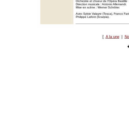
Orchestre et choeur de l'Opéra Bastille
Direction musicale : Antonio Allemandi.
Mise en scène : Werner Schröter.
Avec Sylvie Valayre (Tosca), Franco Far
Philippe Lafont (Scarpia).
[
A la une
|
No