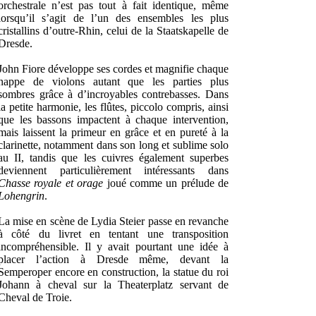
orchestrale n’est pas tout à fait identique, même
lorsqu’il s’agit de l’un des ensembles les plus
cristallins d’outre-Rhin, celui de la Staatskapelle de
Dresde.
John Fiore développe ses cordes et magnifie chaque
nappe de violons autant que les parties plus
sombres grâce à d’incroyables contrebasses. Dans
la petite harmonie, les flûtes, piccolo compris, ainsi
que les bassons impactent à chaque intervention,
mais laissent la primeur en grâce et en pureté à la
clarinette, notamment dans son long et sublime solo
au II, tandis que les cuivres également superbes
deviennent particulièrement intéressants dans
Chasse royale et orage
joué comme un prélude de
Lohengrin
.
La mise en scène de Lydia Steier passe en revanche
à côté du livret en tentant une transposition
incompréhensible. Il y avait pourtant une idée à
placer l’action à Dresde même, devant la
Semperoper encore en construction, la statue du roi
Johann à cheval sur la Theaterplatz servant de
Cheval de Troie.