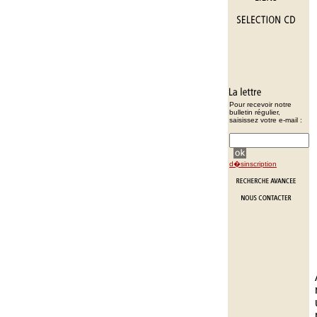
Pour recevoir notre
bulletin régulier,
saisissez votre e-mail :
d�sinscription