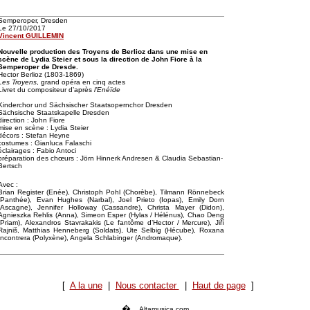
Semperoper, Dresden
Le 27/10/2017
Vincent GUILLEMIN
Nouvelle production des Troyens de Berlioz dans une mise en
scène de Lydia Steier et sous la direction de John Fiore à la
Semperoper de Dresde.
Hector Berlioz (1803-1869)
Les Troyens
, grand opéra en cinq actes
Livret du compositeur d’après
l’Enéïde
Kinderchor und Sächsischer Staatsopernchor Dresden
Sächsische Staatskapelle Dresden
direction : John Fiore
mise en scène : Lydia Steier
décors : Stefan Heyne
costumes : Gianluca Falaschi
éclairages : Fabio Antoci
préparation des chœurs : Jörn Hinnerk Andresen & Claudia Sebastian-
Bertsch
Avec :
Brian Register (Enée), Christoph Pohl (Chorèbe), Tilmann Rönnebeck
(Panthée), Evan Hughes (Narbal), Joel Prieto (Iopas), Emily Dorn
(Ascagne), Jennifer Holloway (Cassandre), Christa Mayer (Didon),
Agnieszka Rehlis (Anna), Simeon Esper (Hylas / Hélénus), Chao Deng
(Priam), Alexandros Stavrakakis (Le fantôme d’Hector / Mercure), Jiří
Rajniš, Matthias Henneberg (Soldats), Ute Selbig (Hécube), Roxana
Incontrera (Polyxène), Angela Schlabinger (Andromaque).
[
A la une
|
Nous contacter
|
Haut de page
]
�
Altamusica.com