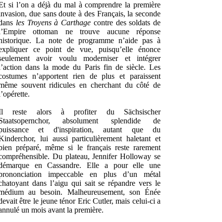
Et si l’on a déjà du mal à comprendre la première
invasion, due sans doute à des Français, la seconde
dans
les Troyens à Carthage
contre des soldats de
l’Empire ottoman ne trouve aucune réponse
historique. La note de programme n’aide pas à
expliquer ce point de vue, puisqu’elle énonce
seulement avoir voulu moderniser et intégrer
l’action dans la mode du Paris fin de siècle. Les
costumes n’apportent rien de plus et paraissent
même souvent ridicules en cherchant du côté de
l’opérette.
Il reste alors à profiter du Sächsischer
Staatsopernchor, absolument splendide de
puissance et d'inspiration, autant que du
Kinderchor, lui aussi particulièrement haletant et
bien préparé, même si le français reste rarement
compréhensible. Du plateau, Jennifer Holloway se
démarque en Cassandre. Elle a pour elle une
prononciation impeccable en plus d’un métal
chatoyant dans l’aigu qui sait se répandre vers le
médium au besoin. Malheureusement, son Énée
devait être le jeune ténor Eric Cutler, mais celui-ci a
annulé un mois avant la première.