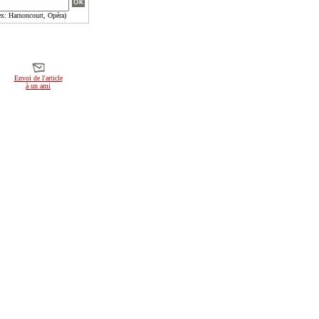
x: Harnoncourt, Opéra)
Envoi de l'article
à un ami