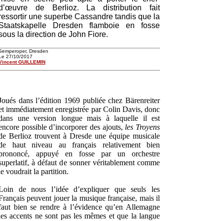
d’œuvre de Berlioz. La distribution fait
ressortir une superbe Cassandre tandis que la
Staatskapelle Dresden flamboie en fosse
sous la direction de John Fiore.
Semperoper, Dresden
Le 27/10/2017
Vincent GUILLEMIN
Joués dans l’édition 1969 publiée chez Bärenreiter
et immédiatement enregistrée par Colin Davis, donc
dans une version longue mais à laquelle il est
encore possible d’incorporer des ajouts,
les Troyens
de Berlioz trouvent à Dresde une équipe musicale
de haut niveau au français relativement bien
prononcé, appuyé en fosse par un orchestre
superlatif, à défaut de sonner véritablement comme
le voudrait la partition.
Loin de nous l’idée d’expliquer que seuls les
Français peuvent jouer la musique française, mais il
faut bien se rendre à l’évidence qu’en Allemagne
les accents ne sont pas les mêmes et que la langue