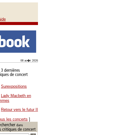
aide
08 ao�t 2026
Surexpositions
Lady Macbeth en
ammes
Retour vers le futur II
ous les concerts
]