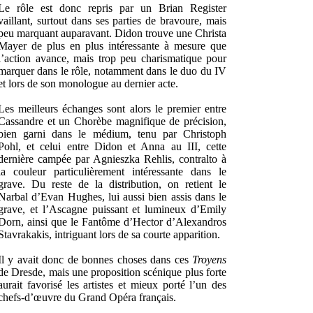
Le rôle est donc repris par un Brian Register
vaillant, surtout dans ses parties de bravoure, mais
peu marquant auparavant. Didon trouve une Christa
Mayer de plus en plus intéressante à mesure que
l’action avance, mais trop peu charismatique pour
marquer dans le rôle, notamment dans le duo du IV
et lors de son monologue au dernier acte.
Les meilleurs échanges sont alors le premier entre
Cassandre et un Chorèbe magnifique de précision,
bien garni dans le médium, tenu par Christoph
Pohl, et celui entre Didon et Anna au III, cette
dernière campée par Agnieszka Rehlis, contralto à
la couleur particulièrement intéressante dans le
grave. Du reste de la distribution, on retient le
Narbal d’Evan Hughes, lui aussi bien assis dans le
grave, et l’Ascagne puissant et lumineux d’Emily
Dorn, ainsi que le Fantôme d’Hector d’Alexandros
Stavrakakis, intriguant lors de sa courte apparition.
Il y avait donc de bonnes choses dans ces
Troyens
de Dresde, mais une proposition scénique plus forte
aurait favorisé les artistes et mieux porté l’un des
chefs-d’œuvre du Grand Opéra français.