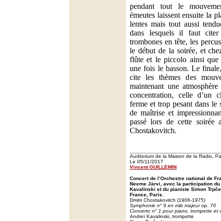
pendant tout le mouvemen
émeutes laissent ensuite la p
lentes mais tout aussi tend
dans lesquels il faut citer
trombones en tête, les percu
le début de la soirée, et che
flûte et le piccolo ainsi que
une fois le basson. Le final
cite les thèmes des mouv
maintenant une atmosphère 
concentration, celle d’un c
ferme et trop pesant dans le
de maîtrise et impressionna
passé lors de cette soirée
Chostakovitch.
Auditorium de la Maison de la Radio, Pa
Le 05/11/2017
Vincent GUILLEMIN
Concert de l’Orchestre national de Fr
Neeme Järvi, avec la participation du
Kavalinski et du pianiste Simon Trpče
France, Paris.
Dmitri Chostakovitch (1906-1975)
Symphonie n° 9 en mib majeur op. 70
Concerto n° 1 pour piano, trompette et 
Andreï Kavalinski, trompette