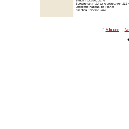
Simon Trpčeski, piano
Symphonie n° 12 en ré mineur op. 112
Orchestre national de France
direction : Neeme Järvi
[
A la une
|
No