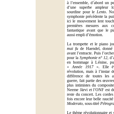
à l’ensemble, d’abord un pe
d’une superbe ampleur lo
sourdine pour le
Lento
. No
symphonie précédente la pu
ici le mouvement lent touch
premières mesures aux co
fantastique avant que le pi
aussi empli d’émotion.
La trompette et le piano j
mai fu
de Haendel, donné to
avant l’entracte. Puis l’orch
pour la
Symphonie n° 12
, d’
en hommage à Lénine, pui
«
Année 1917
». Elle é
révolution, mais à l’instar 
différence de toutes les 
guerre, fait partie des œuvres
plus intimistes du composite
Neeme Järvi et l’ONF est d
reste du concert. Les cordes
fois encore leur belle raucit
Moderato
, sous-titré
Pétrogra
Le thème révolutionnaire et 