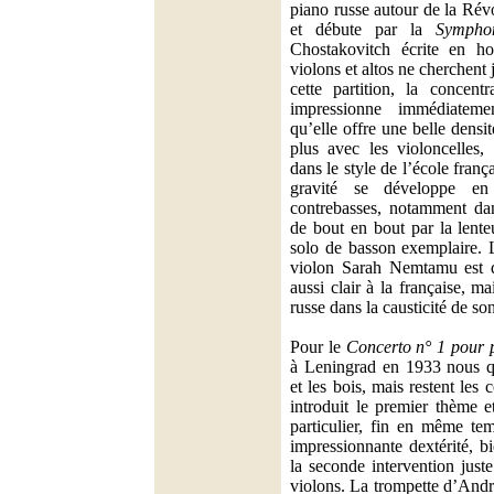
piano russe autour de la Rév
et débute par la
Sympho
Chostakovitch écrite en 
violons et altos ne cherchent
cette partition, la concent
impressionne immédiate
qu’elle offre une belle densi
plus avec les violoncelles, 
dans le style de l’école franç
gravité se développe en
contrebasses, notamment d
de bout en bout par la lent
solo de basson exemplaire. 
violon Sarah Nemtamu est d
aussi clair à la française, ma
russe dans la causticité de so
Pour le
Concerto n° 1 pour p
à Leningrad en 1933 nous qu
et les bois, mais restent les
introduit le premier thème e
particulier, fin en même te
impressionnante dextérité, b
la seconde intervention juste
violons. La trompette d’Andr