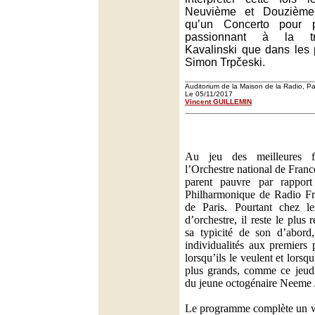
Neuvième et Douzième
qu’un Concerto pour 
passionnant à la tr
Kavalinski que dans les 
Simon Trpčeski.
Auditorium de la Maison de la Radio, Pa
Le 05/11/2017
Vincent GUILLEMIN
Au jeu des meilleures fo
l’Orchestre national de Franc
parent pauvre par rappor
Philharmonique de Radio Fra
de Paris. Pourtant chez le
d’orchestre, il reste le plus
sa typicité de son d’abord
individualités aux premiers 
lorsqu’ils le veulent et lorsqu
plus grands, comme ce jeudi
du jeune octogénaire Neeme J
Le programme complète un we