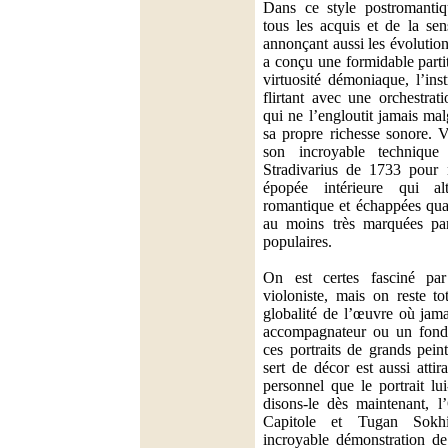
Dans ce style postromantiq
tous les acquis et de la se
annonçant aussi les évoluti
a conçu une formidable parti
virtuosité démoniaque, l’inst
flirtant avec une orchestrat
qui ne l’engloutit jamais mal
sa propre richesse sonore. 
son incroyable techniqu
Stradivarius de 1733 pour n
épopée intérieure qui al
romantique et échappées quas
au moins très marquées par
populaires.
On est certes fasciné par
violoniste, mais on reste to
globalité de l’œuvre où jama
accompagnateur ou un fon
ces portraits de grands pein
sert de décor est aussi attir
personnel que le portrait l
disons-le dès maintenant, l
Capitole et Tugan Sokh
incroyable démonstration de