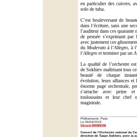
en particulier des cuivres,
solo de tuba.
C’est bouleversant de beauté
dans l’écriture, sans une se
l’auditeur dans ces quarante 
de pensée s’exprimant par 
avec justement ces glissement
du
Moderato
à l’
Allegro
, à l
l’
Allegro
et terminer par un
A
La qualité de l’orchestre es
de Sokhiev maîtrisant tous ce
beauté de chaque insta
évolution, leurs alliances et
énorme page orchestrale, pr
s’arrache avec peine et
toulousains et leur chef 
magistrale.
Philharmonie, Paris
Le 06/03/2018
Gérard MANNONI
Concert de l’Orchestre national du Ca
direction de Tugan Sokhiev, avec la pa