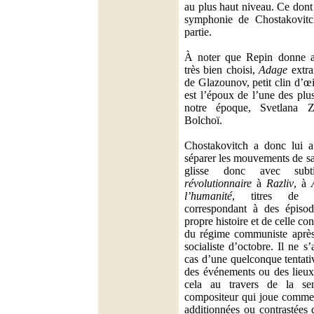
au plus haut niveau. Ce dont 
symphonie de Chostakovit
partie.
À noter que Repin donne a
très bien choisi,
Adage
extra
de Glazounov, petit clin d’œil
est l’époux de l’une des plu
notre époque, Svetlana Z
Bolchoï.
Chostakovitch a donc lui a
séparer les mouvements de s
glisse donc avec sub
révolutionnaire
à
Razliv
, à
l’humanité
, titres de 
correspondant à des épisod
propre histoire et de celle con
du régime communiste après
socialiste d’octobre. Il ne s
cas d’une quelconque tentativ
des événements ou des lieux
cela au travers de la sens
compositeur qui joue comme 
additionnées ou contrastées d