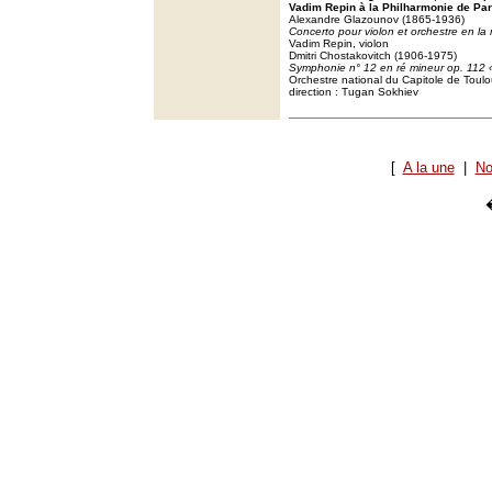
Vadim Repin à la Philharmonie de Par
Alexandre Glazounov (1865-1936)
Concerto pour violon et orchestre en la
Vadim Repin, violon
Dmitri Chostakovitch (1906-1975)
Symphonie n° 12 en ré mineur op. 112 
Orchestre national du Capitole de Toul
direction : Tugan Sokhiev
[
A la une
|
No