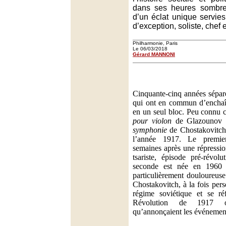
dans ses heures sombre
d’un éclat unique servies
d’exception, soliste, chef 
Philharmonie, Paris
Le 06/03/2018
Gérard MANNONI
Cinquante-cinq années sépare
qui ont en commun d’enchaî
en un seul bloc. Peu connu 
pour violon
de Glazounov 
symphonie
de Chostakovitch 
l’année 1917. Le premie
semaines après une répressio
tsariste, épisode pré-révolu
seconde est née en 1960 
particulièrement douloureuse
Chostakovitch, à la fois pers
régime soviétique et se ré
Révolution de 1917 o
qu’annonçaient les événemen