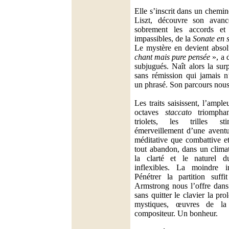
Elle s’inscrit dans un chemi
Liszt, découvre son avancé
sobrement les accords et l
impassibles, de la
Sonate en 
Le mystère en devient abso
chant mais pure pensée
», a 
subjugués. Naît alors la su
sans rémission qui jamais n
un phrasé. Son parcours nou
Les traits saisissent, l’ampl
octaves
staccato
triomphan
triolets, les trilles s
émerveillement d’une aventu
méditative que combattive e
tout abandon, dans un climat
la clarté et le naturel 
inflexibles. La moindre in
Pénétrer la partition suff
Armstrong nous l’offre dans
sans quitter le clavier la pr
mystiques, œuvres de la
compositeur. Un bonheur.