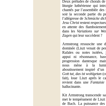
Deux préludes de chorals de 
liturgie luthérienne qui int
chantés par l’assemblée des f
soir la seconde partie du p
l’allégresse de
Schmücke dich,
Jesu Christ
restent respectu
en attente des flamboiement
dans les
Variations sur We
Zagen
qui leur succèdent ?
Armstrong ressuscite une d
dominée (Liszt venait de per
Rafales ou notes isolées, 
appui ni résonnance, bass
progression dantesque mais
nous mène à la lumiè
aboutissement inspiré d’u
Gott tut, das ist wohlgetan
(ce
fait), loue Liszt après le 
revient dans une
Fantaisie
hallucinante.
Kit Armstrong transcende sa 
met le tempérament de Liszt 
de Bach. La puissance des é