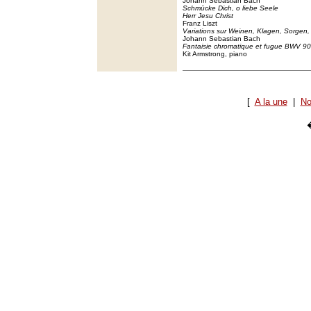
Johann Sebastian Bach
Schmücke Dich, o liebe Seele
Herr Jesu Christ
Franz Liszt
Variations sur Weinen, Klagen, Sorgen
Johann Sebastian Bach
Fantaisie chromatique et fugue BWV 9
Kit Armstrong, piano
[
A la une
|
No