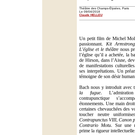
Théâtre des Champs-Élysées, Paris
Le 09/04/2018
Claude HELLEU
Un petit film de Michel Moll
passionnant.
Kit Armstron
L’église et le théâtre
nous pré
l’église qu’il a achetée, la 
de Hirson, dans l’Aisne, deve
de manifestations culturelle
ses interprétations. Un préa
témoigne de son désir humani
Bach nous y introduit avec 
la fugue
. L’admirati
contrapunctique s’acco
étonnements. Une main droit
certaines chevauchées des voi
toucher neutre uniformis
Contrapunctus VIII
,
Canon p
Contrario Motu
. Sur une r
prime la rigueur intellectuelle