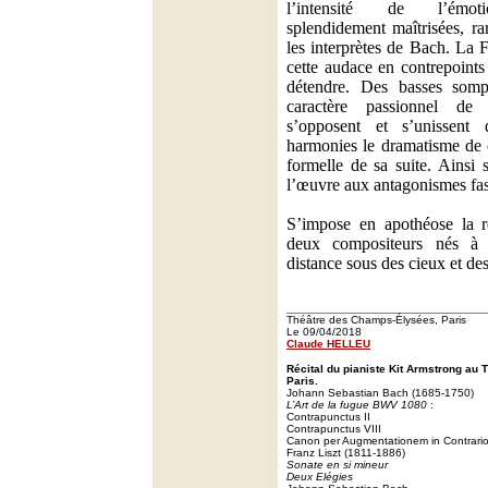
l’intensité de l’émoti
splendidement maîtrisées, ra
les interprètes de Bach. La 
cette audace en contrepoints
détendre. Des basses sompt
caractère passionnel de 
s’opposent et s’unissent
harmonies le dramatisme de ce
formelle de sa suite. Ainsi
l’œuvre aux antagonismes fa
S’impose en apothéose la r
deux compositeurs nés à 
distance sous des cieux et des
Théâtre des Champs-Élysées, Paris
Le 09/04/2018
Claude HELLEU
Récital du pianiste Kit Armstrong au
Paris.
Johann Sebastian Bach (1685-1750)
L’Art de la fugue BWV 1080
:
Contrapunctus II
Contrapunctus VIII
Canon per Augmentationem in Contrari
Franz Liszt (1811-1886)
Sonate en si mineur
Deux Elégies