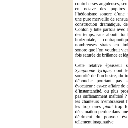
contrebasses anguleuses, seu
en octave des pupitres 
l’hédonisme sonore d’une p
une pure merveille de sensual
construction dramatique, d
Conlon y lutte parfois avec l
des temps, sans aboutir tout
horizontale, contrapunt
nombreuses strates en imi
sonore que l’on voudrait vien
fois saturée de brillance et lé
Cette relative épaisseur
Symphonie lyrique
, dont le
sonorité de l’orchestre, du t
débouche pourtant pas s
évocateur : est-ce affaire de
d’instantanéité, ou plus pr
pas suffisamment maîtrisé 
les chanteurs n’embrassent l’
les trop rares
piani
trop fo
déclamation perdue dans une 
détriment du pouvoir év
tellement imaginative.