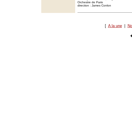
Orchestre de Paris
direction : James Conlon
[
A la une
|
No