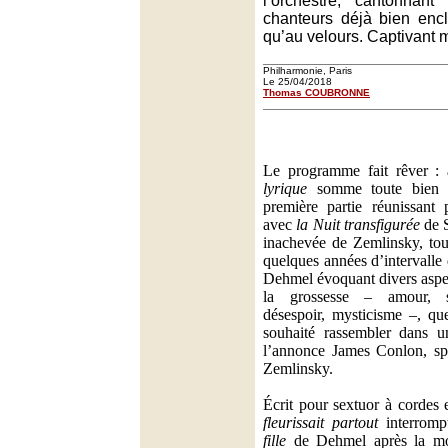
l’orchestre, cantonnant 
chanteurs déjà bien encl
qu’au velours. Captivant m
Philharmonie, Paris
Le 25/04/2018
Thomas COUBRONNE
Le programme fait rêver :
lyrique
somme toute bien r
première partie réunissant 
avec
la Nuit transfigurée
de 
inachevée de Zemlinsky, to
quelques années d’intervalle
Dehmel évoquant divers aspec
la grossesse – amour, sex
désespoir, mysticisme –, qu
souhaité rassembler dans u
l’annonce James Conlon, spéc
Zemlinsky.
Écrit pour sextuor à cordes 
fleurissait partout
interrom
fille
de Dehmel après la mo