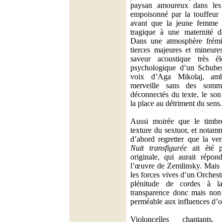
paysan amoureux dans les
empoisonné par la touffeur 
avant que la jeune femme 
tragique à une maternité d
Dans une atmosphère frémi
tierces majeures et mineure
saveur acoustique très él
psychologique d’un Schuber
voix d’Aga Mikolaj, ambi
merveille sans des somme
déconnectés du texte, le son
la place au détriment du sens.
Aussi moirée que le timbre
texture du sextuor, et notamm
d’abord regretter que la ve
Nuit transfigurée
ait été p
originale, qui aurait répon
l’œuvre de Zemlinsky. Mais 
les forces vives d’un Orches
plénitude de cordes à la
transparence donc mais non
perméable aux influences d’o
Violoncelles chantants,