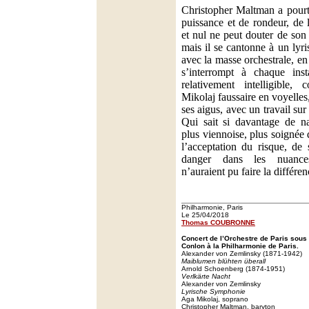
Christopher Maltman a pourt
puissance et de rondeur, de 
et nul ne peut douter de son 
mais il se cantonne à un lyr
avec la masse orchestrale, en
s’interrompt à chaque inst
relativement intelligibl
Mikolaj faussaire en voyelle
ses aigus, avec un travail sur
Qui sait si davantage de na
plus viennoise, plus soignée d
l’acceptation du risque, de
danger dans les nuances
n’auraient pu faire la différen
Philharmonie, Paris
Le 25/04/2018
Thomas COUBRONNE
Concert de l’Orchestre de Paris sous
Conlon à la Philharmonie de Paris.
Alexander von Zemlinsky (1871-1942)
Maiblumen blühten überall
Arnold Schoenberg (1874-1951)
Verlkärte Nacht
Alexander von Zemlinsky
Lyrische Symphonie
Aga Mikolaj, soprano
Christopher Maltman, baryton