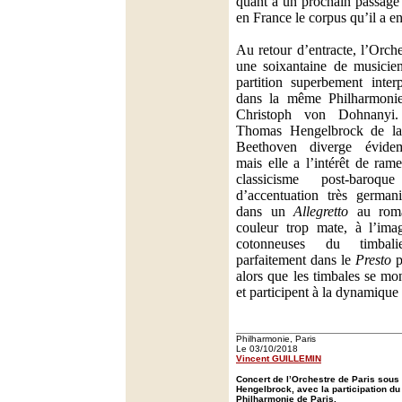
quant à un prochain passage 
en France le corpus qu’il a e
Au retour d’entracte, l’Orche
une soixantaine de musicie
partition superbement inter
dans la même Philharmonie
Christoph von Dohnanyi.
Thomas Hengelbrock de 
Beethoven diverge évide
mais elle a l’intérêt de ram
classicisme post-baro
d’accentuation très german
dans un
Allegretto
au roma
couleur trop mate, à l’ima
cotonneuses du timbali
parfaitement dans le
Presto
p
alors que les timbales se mon
et participent à la dynamique
Philharmonie, Paris
Le 03/10/2018
Vincent GUILLEMIN
Concert de l’Orchestre de Paris sous
Hengelbrock, avec la participation du 
Philharmonie de Paris.