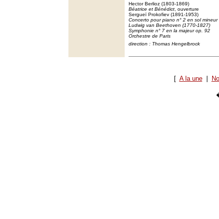
Hector Berlioz (1803-1869)
Béatrice et Bénédict
, ouverture
Sergueï Prokofiev (1891-1953)
Concerto pour piano n° 2 en sol mineur 
Ludwig van Beethoven (1770-1827)
Symphonie n° 7 en la majeur op. 92
Orchestre de Paris
direction : Thomas Hengelbrock
[
A la une
|
No