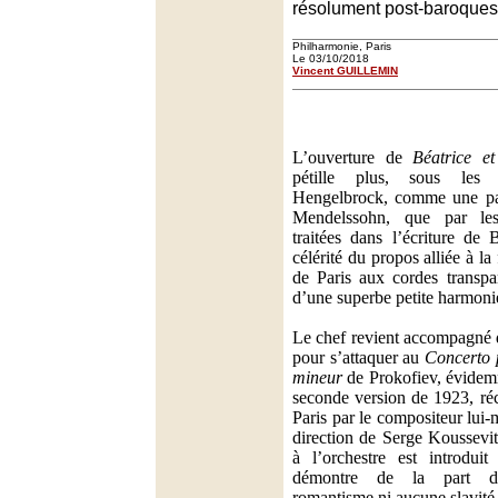
résolument post-baroques
Philharmonie, Paris
Le 03/10/2018
Vincent GUILLEMIN
L’ouverture de
Béatrice et
pétille plus, sous le
Hengelbrock, comme une par
Mendelssohn, que par les
traitées dans l’écriture de 
célérité du propos alliée à la
de Paris aux cordes transpar
d’une superbe petite harmoni
Le chef revient accompagné d
pour s’attaquer au
Concerto 
mineur
de Prokofiev, évidemm
seconde version de 1923, réc
Paris par le compositeur lui
direction de Serge Koussevi
à l’orchestre est introdui
démontre de la part d’
romantisme ni aucune slavité