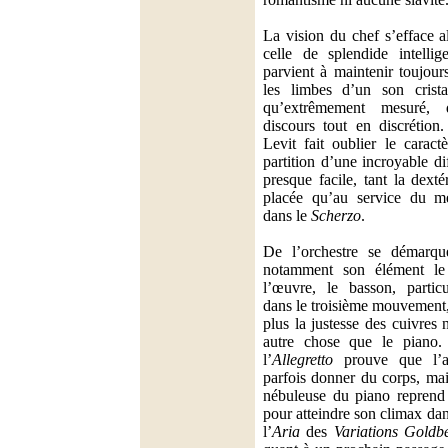
La vision du chef s’efface a
celle de splendide intellig
parvient à maintenir toujours
les limbes d’un son cris
qu’extrêmement mesuré, 
discours tout en discrétion.
Levit fait oublier le caract
partition d’une incroyable di
presque facile, tant la dexté
placée qu’au service du m
dans le
Scherzo
.
De l’orchestre se démarque
notamment son élément le
l’œuvre, le basson, partic
dans le troisième mouvement,
plus la justesse des cuivres 
autre chose que le piano
l’
Allegretto
prouve que l’a
parfois donner du corps, mai
nébuleuse du piano reprend 
pour atteindre son climax dan
l’
Aria
des
Variations Goldb