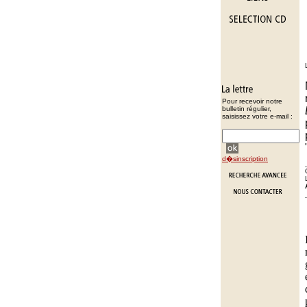
Pour recevoir notre
bulletin régulier,
saisissez votre e-mail :
d�sinscription