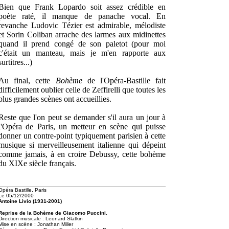
Bien que Frank Lopardo soit assez crédible en
poète raté, il manque de panache vocal. En
revanche Ludovic Tézier est admirable, mélodiste
et Sorin Coliban arrache des larmes aux midinettes
quand il prend congé de son paletot (pour moi
c'était un manteau, mais je m'en rapporte aux
surtitres...)
Au final, cette
Bohème
de l'Opéra-Bastille fait
difficilement oublier celle de Zeffirelli que toutes les
plus grandes scènes ont accueillies.
Reste que l'on peut se demander s'il aura un jour à
l'Opéra de Paris, un metteur en scène qui puisse
donner un contre-point typiquement parisien à cette
musique si merveilleusement italienne qui dépeint
comme jamais, à en croire Debussy, cette bohème
du XIXe siècle français.
Opéra Bastille, Paris
Le 05/12/2000
Antoine Livio (1931-2001)
Reprise de la Bohème de Giacomo Puccini.
Direction musicale : Leonard Slatkin
Mise en scène : Jonathan Miller