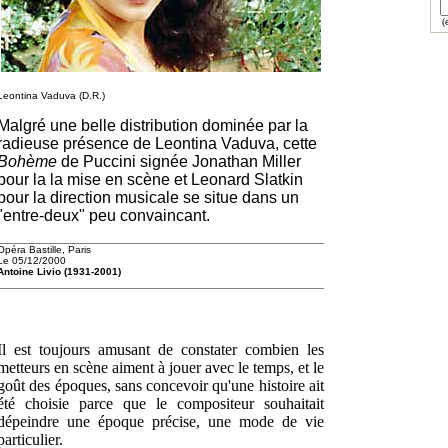
(e
Leontina Vaduva (D.R.)
Malgré une belle distribution dominée par la
radieuse présence de Leontina Vaduva, cette
Bohème
de Puccini signée Jonathan Miller
pour la la mise en scène et Leonard Slatkin
pour la direction musicale se situe dans un
"entre-deux" peu convaincant.
Opéra Bastille, Paris
Le 05/12/2000
Antoine Livio (1931-2001)
Il est toujours amusant de constater combien les
metteurs en scène aiment à jouer avec le temps, et le
goût des époques, sans concevoir qu'une histoire ait
été choisie parce que le compositeur souhaitait
dépeindre une époque précise, une mode de vie
particulier.