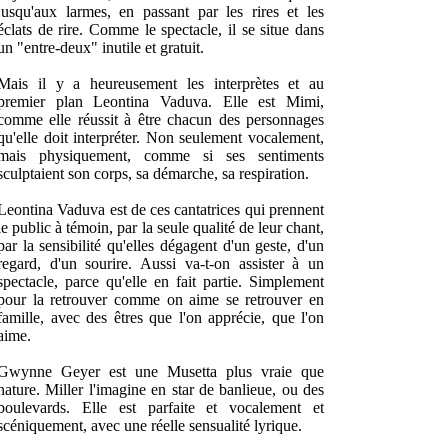
jusqu'aux larmes, en passant par les rires et les
éclats de rire. Comme le spectacle, il se situe dans
un "entre-deux" inutile et gratuit.
Mais il y a heureusement les interprètes et au
premier plan Leontina Vaduva. Elle est Mimi,
comme elle réussit à être chacun des personnages
qu'elle doit interpréter. Non seulement vocalement,
mais physiquement, comme si ses sentiments
sculptaient son corps, sa démarche, sa respiration.
Leontina Vaduva est de ces cantatrices qui prennent
le public à témoin, par la seule qualité de leur chant,
par la sensibilité qu'elles dégagent d'un geste, d'un
regard, d'un sourire. Aussi va-t-on assister à un
spectacle, parce qu'elle en fait partie. Simplement
pour la retrouver comme on aime se retrouver en
famille, avec des êtres que l'on apprécie, que l'on
aime.
Gwynne Geyer est une Musetta plus vraie que
nature. Miller l'imagine en star de banlieue, ou des
boulevards. Elle est parfaite et vocalement et
scéniquement, avec une réelle sensualité lyrique.