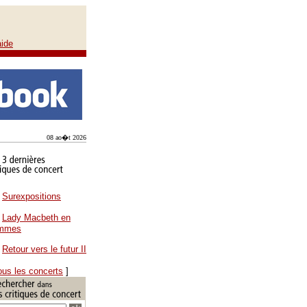
aide
08 ao�t 2026
Surexpositions
Lady Macbeth en
ammes
Retour vers le futur II
ous les concerts
]