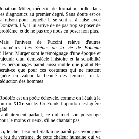
Jonathan Miller, médecin de formation brille dans
les diagnostics au premier degré. Sans doute est-ce
la raison pour laquelle il se sent si à l'aise avec
Donizetti. Là, il lui arrive de ne pas trop se poser de
problème, et de ne pas trop nous en poser non plus.
Mais l'univers de Puccini relève d'autres
paramètres.
Les Scènes de la vie de Bohème
d'Henri Murger sont le témoignage d'une époque et
rajeunir d'un demi-siècle l'histoire et la sensibilité
des personnages parait aussi inutile que gratuit.Ne
serait-ce que pour ces costumes qui ne mettent
guère en valeur la beauté des femmes, ni la
séduction des hommes
Rodolfo est un poète échevelé, comme on l'était à la
fin du XIXe siècle. Or Frank Lopardo n'est guère
gâté
capillairement parlant, ce qui rend son personage
pour le moins curieux, s'il ne chantait pas.
Ici, le chef Leonard Slatkin ne paraît pas avoir joué
le jeu du vérisme, de cette chaleur humaine qui va