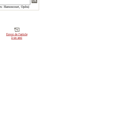
x: Harnoncourt, Opéra)
Envoi de l'article
à un ami