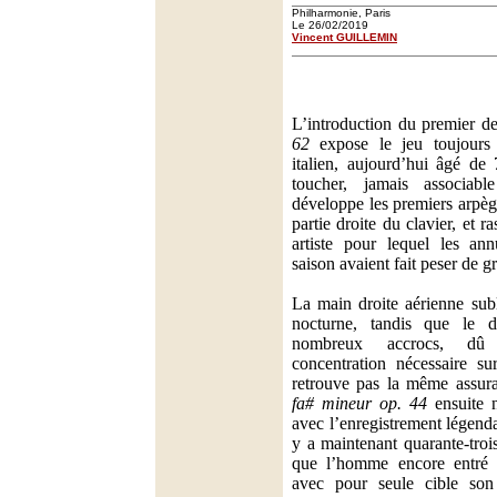
Philharmonie, Paris
Le 26/02/2019
Vincent GUILLEMIN
L’introduction du premier d
62
expose le jeu toujours 
italien, aujourd’hui âgé de
toucher, jamais associab
développe les premiers arpège
partie droite du clavier, et r
artiste pour lequel les an
saison avaient fait peser de g
La main droite aérienne sub
nocturne, tandis que le 
nombreux accrocs, d
concentration nécessaire s
retrouve pas la même assu
fa# mineur op. 44
ensuite 
avec l’enregistrement légendai
y a maintenant quarante-trois
que l’homme encore entré e
avec pour seule cible son