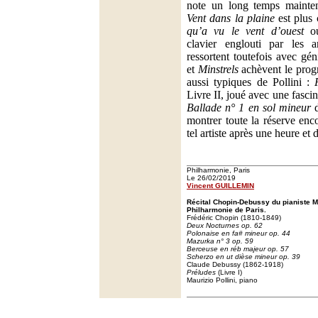
note un long temps mainte
Vent dans la plaine
est plus
qu’a vu le vent d’ouest
o
clavier englouti par les a
ressortent toutefois avec gé
et
Minstrels
achèvent le pro
aussi typiques de Pollini :
Livre II, joué avec une fasci
Ballade n° 1 en sol mineur
d
montrer toute la réserve enc
tel artiste après une heure et
Philharmonie, Paris
Le 26/02/2019
Vincent GUILLEMIN
Récital Chopin-Debussy du pianiste Ma
Philharmonie de Paris.
Frédéric Chopin (1810-1849)
Deux Nocturnes op. 62
Polonaise en fa# mineur op. 44
Mazurka n° 3 op. 59
Berceuse en réb majeur op. 57
Scherzo en ut dièse mineur op. 39
Claude Debussy (1862-1918)
Préludes
(Livre I)
Maurizio Pollini, piano