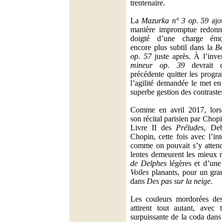
trentenaire.
La
Mazurka n° 3 op. 59
ajo
manière impromptue redon
doigté d’une charge émot
encore plus subtil dans la
B
op. 57
juste après. À l’inve
mineur op. 39
devrait c
précédente quitter les progr
l’agilité demandée le met en
superbe gestion des contraste
Comme en avril 2017, lors
son récital parisien par Chop
Livre II des
Préludes
, De
Chopin, cette fois avec l’int
comme on pouvait s’y attendr
lentes demeurent les mieux 
de Delphes
légères et d’une
Voiles
planants, pour un gra
dans
Des pas sur la neige
.
Les couleurs mordorées d
attirent tout autant, avec 
surpuissante de la coda dans 