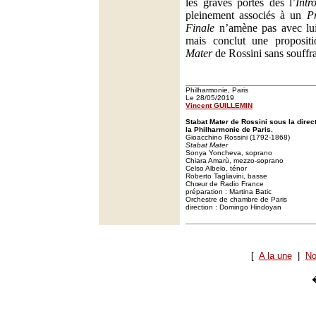
les graves portés dès l’
Intr
pleinement associés à un
P
Finale
n’amène pas avec lui 
mais conclut une proposit
Mater
de Rossini sans souffra
Philharmonie, Paris
Le 28/05/2019
Vincent GUILLEMIN
Stabat Mater de Rossini sous la dire
la Philharmonie de Paris.
Gioacchino Rossini (1792-1868)
Stabat Mater
Sonya Yoncheva, soprano
Chiara Amarù, mezzo-soprano
Celso Albelo, ténor
Roberto Tagliavini, basse
Chœur de Radio France
préparation : Martina Batic
Orchestre de chambre de Paris
direction : Domingo Hindoyan
[
A la une
|
No