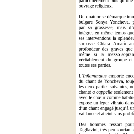
particulièrement plus qu’une
ouvrage religieux.
Du quatuor se démarque imm
bulgare Sonya Yoncheva, p
par sa grossesse, mais d’
intègre, en même temps que
ses interventions la splende
surpasse Chiara Amarù 
profondeur des graves que p
même si la mezzo-sopran
véritablement du groupe et 
toutes ses parties.
L’
Inflammatus
emporte encor
du chant de Yoncheva, toujo
les deux parties suivantes, 
chanté
a cappella
seulement p
avec le chœur comme habitue
expose un léger vibrato dans
d’un chant engagé jusqu’à u
vaillance et atteint sans prob
Des hommes ressort pourt
Tagliavini, très peu souriant 