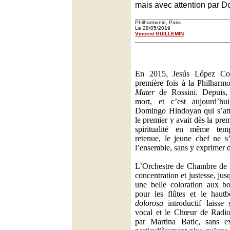
mais avec attention par 
Philharmonie, Paris
Le 28/05/2019
Vincent GUILLEMIN
En 2015, Jesús López Cob
première fois à la Philharm
Mater
de Rossini. Depuis, 
mort, et c’est aujourd’hui
Domingo Hindoyan qui s’attè
le premier y avait dès la pre
spiritualité en même tem
retenue, le jeune chef ne s
l’ensemble, sans y exprimer de
L’Orchestre de Chambre de P
concentration et justesse, jus
une belle coloration aux b
pour les flûtes et le haut
dolorosa
introductif laisse 
vocal et le Chœur de Radio
par Martina Batic, sans e