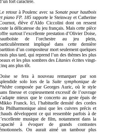
d’un fort caractère.
Le retour à Poulenc avec sa
Sonate pour hautbois
et piano FP. 185
rapporte le Steinway et Catherine
Cournot, élève d’Aldo Ciccolini dont on ressent
toute la délicatesse du jeu français. Mais cette pièce
offre surtout l’excellente prestation d’Olivier Doise,
hautboïste de l’orchestre au jeu plein,
particulièrement impliqué dans cette dernière
partition d’un compositeur mort seulement quelques
mois plus tard, qui reprend l’un des thèmes les plus
beaux et les plus sombres des
Litanies
écrites vingt-
cinq ans plus tôt.
Doise se fera à nouveau remarquer par son
splendide solo lors de la
Suite symphonique de
Phèdre
composée par Georges Auric, où le style
sans finesse et copieusement excessif de l’ouvrage
s’adapte mieux que le concerto au geste épais de
Mikko Franck. Ici, l’habituelle densité des cordes
du Philharmonique ainsi que les cuivres précis et
chauds développent ce qui ressemble parfois à de
l’excellente musique de film, notamment dans la
capacité à évoquer de grands contrastes
émotionnels. On aurait aimé un tambour plus