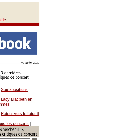
aide
08 ao�t 2026
Surexpositions
Lady Macbeth en
ammes
Retour vers le futur II
ous les concerts
]