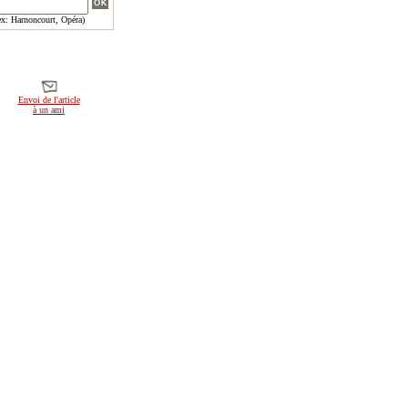
x: Harnoncourt, Opéra)
Envoi de l'article
à un ami