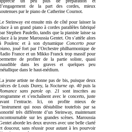
apprécié un peu plus de préparation et
d’engagement de la part des cordes, mieux
soutenues par le piano de Catherine Cournot.
Le Steinway est ensuite mis de côté pour laisser la
place à un grand piano à cordes parallèles fabriqué
par Stephen Paulello, tandis que la pianiste laisse sa
place à la jeune Maroussia Gentet. On s’attèle alors
à Poulenc et à son dynamique
Concerto pour
piano
, joué fort par l’Orchestre philharmonique de
Radio France et un Mikko Franck trop massif pour
permettre de profiter de la partie soliste, quasi
inaudible dans les graves et quelques peu
métallique dans le haut-médium.
La jeune artiste ne donne pas de bis, puisque deux
pièces de Louis Durey, la
Nocturne op. 40
puis la
Romance sans parole op. 21
sont inscrites au
programme et s’enchaînent avec le concerto, juste
avant l’entracte. Ici, on profite mieux de
l’instrument qui nous déstabilise toutefois par sa
sonorité très différente d’un Steinway, maintenant
incontournable sur les grandes scènes. Maroussia
Gentet aborde les deux œuvres avec une belle clarté
et douceur, sans réussir pour autant à les pourvoir