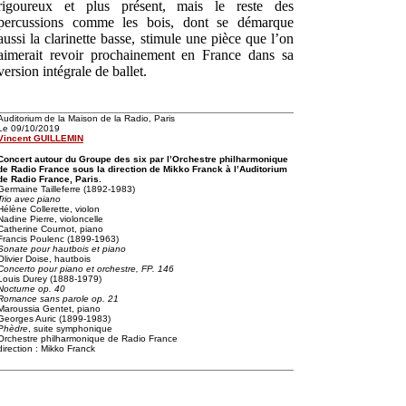
rigoureux et plus présent, mais le reste des
percussions comme les bois, dont se démarque
aussi la clarinette basse, stimule une pièce que l’on
aimerait revoir prochainement en France dans sa
version intégrale de ballet.
Auditorium de la Maison de la Radio, Paris
Le 09/10/2019
Vincent GUILLEMIN
Concert autour du Groupe des six par l’Orchestre philharmonique
de Radio France sous la direction de Mikko Franck à l’Auditorium
de Radio France, Paris.
Germaine Tailleferre (1892-1983)
Trio avec piano
Hélène Collerette, violon
Nadine Pierre, violoncelle
Catherine Cournot, piano
Francis Poulenc (1899-1963)
Sonate pour hautbois et piano
Olivier Doise, hautbois
Concerto pour piano et orchestre, FP. 146
Louis Durey (1888-1979)
Nocturne op. 40
Romance sans parole op. 21
Maroussia Gentet, piano
Georges Auric (1899-1983)
Phèdre
, suite symphonique
Orchestre philharmonique de Radio France
direction : Mikko Franck