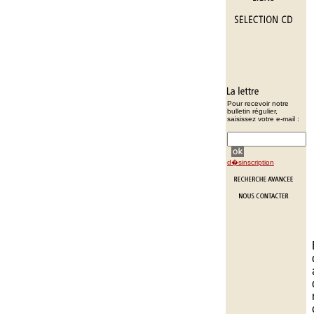
Pour recevoir notre
bulletin régulier,
saisissez votre e-mail :
d�sinscription