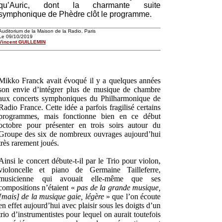
qu’Auric, dont la charmante suite
symphonique de Phèdre clôt le programme.
Auditorium de la Maison de la Radio, Paris
Le 09/10/2019
Vincent GUILLEMIN
Mikko Franck avait évoqué il y a quelques années
son envie d’intégrer plus de musique de chambre
aux concerts symphoniques du Philharmonique de
Radio France. Cette idée a parfois fragilisé certains
programmes, mais fonctionne bien en ce début
octobre pour présenter en trois soirs autour du
Groupe des six de nombreux ouvrages aujourd’hui
très rarement joués.
Ainsi le concert débute-t-il par le Trio pour violon,
violoncelle et piano de Germaine Tailleferre,
musicienne qui avouait elle-même que ses
compositions n’étaient «
pas de la grande musique,
[mais] de la musique gaie, légère
» que l’on écoute
en effet aujourd’hui avec plaisir sous les doigts d’un
trio d’instrumentistes pour lequel on aurait toutefois