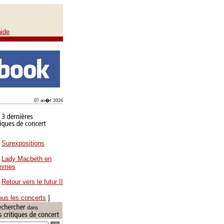
aide
07 ao�t 2026
Surexpositions
Lady Macbeth en
ammes
Retour vers le futur II
ous les concerts
]