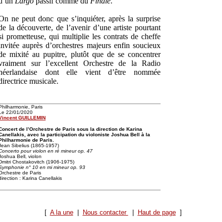
d’un
Largo
passif comme du
Finale
.
On ne peut donc que s’inquiéter, après la surprise
de la découverte, de l’avenir d’une artiste pourtant
si prometteuse, qui multiplie les contrats de cheffe
invitée auprès d’orchestres majeurs enfin soucieux
de mixité au pupitre, plutôt que de se concentrer
vraiment sur l’excellent Orchestre de la Radio
néerlandaise dont elle vient d’être nommée
directrice musicale.
Philharmonie, Paris
Le 22/01/2020
Vincent GUILLEMIN
Concert de l’Orchestre de Paris sous la direction de Karina
Canellakis, avec la participation du violoniste Joshua Bell à la
Philharmonie de Paris.
Jean Sibelius (1865-1957)
Concerto pour violon en ré mineur op. 47
Joshua Bell, violon
Dmitri Chostakovitch (1906-1975)
Symphonie n° 10 en mi mineur op. 93
Orchestre de Paris
direction : Karina Canellakis
[
A la une
|
Nous contacter
|
Haut de page
]