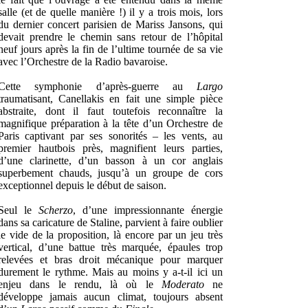
salle (et de quelle manière !) il y a trois mois, lors
du dernier concert parisien de Mariss Jansons, qui
devait prendre le chemin sans retour de l’hôpital
neuf jours après la fin de l’ultime tournée de sa vie
avec l’Orchestre de la Radio bavaroise.
Cette symphonie d’après-guerre au
Largo
traumatisant, Canellakis en fait une simple pièce
abstraite, dont il faut toutefois reconnaître la
magnifique préparation à la tête d’un Orchestre de
Paris captivant par ses sonorités – les vents, au
premier hautbois près, magnifient leurs parties,
d’une clarinette, d’un basson à un cor anglais
superbement chauds, jusqu’à un groupe de cors
exceptionnel depuis le début de saison.
Seul le
Scherzo
, d’une impressionnante énergie
dans sa caricature de Staline, parvient à faire oublier
le vide de la proposition, là encore par un jeu très
vertical, d’une battue très marquée, épaules trop
relevées et bras droit mécanique pour marquer
durement le rythme. Mais au moins y a-t-il ici un
enjeu dans le rendu, là où le
Moderato
ne
développe jamais aucun climat, toujours absent