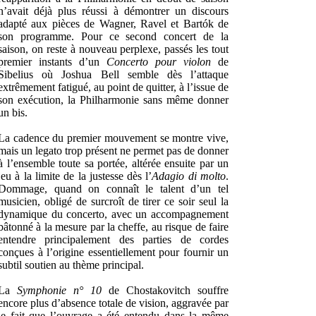
n’avait déjà plus réussi à démontrer un discours
adapté aux pièces de Wagner, Ravel et Bartók de
son programme. Pour ce second concert de la
saison, on reste à nouveau perplexe, passés les tout
premier instants d’un
Concerto pour violon
de
Sibelius où Joshua Bell semble dès l’attaque
extrêmement fatigué, au point de quitter, à l’issue de
son exécution, la Philharmonie sans même donner
un bis.
La cadence du premier mouvement se montre vive,
mais un legato trop présent ne permet pas de donner
à l’ensemble toute sa portée, altérée ensuite par un
jeu à la limite de la justesse dès l’
Adagio di molto
.
Dommage, quand on connaît le talent d’un tel
musicien, obligé de surcroît de tirer ce soir seul la
dynamique du concerto, avec un accompagnement
bâtonné à la mesure par la cheffe, au risque de faire
entendre principalement des parties de cordes
conçues à l’origine essentiellement pour fournir un
subtil soutien au thème principal.
La
Symphonie n° 10
de Chostakovitch souffre
encore plus d’absence totale de vision, aggravée par
le fait que l’ouvrage a été entendu dans la même