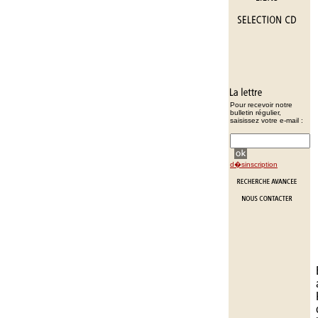
Pour recevoir notre
bulletin régulier,
saisissez votre e-mail :
d�sinscription