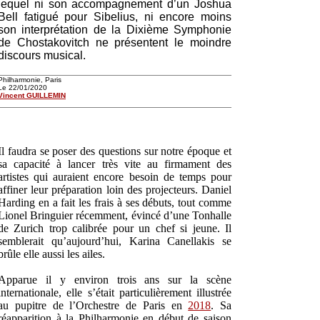
lequel ni son accompagnement d’un Joshua
Bell fatigué pour Sibelius, ni encore moins
son interprétation de la Dixième Symphonie
de Chostakovitch ne présentent le moindre
discours musical.
Philharmonie, Paris
Le 22/01/2020
Vincent GUILLEMIN
Il faudra se poser des questions sur notre époque et
sa capacité à lancer très vite au firmament des
artistes qui auraient encore besoin de temps pour
affiner leur préparation loin des projecteurs. Daniel
Harding en a fait les frais à ses débuts, tout comme
Lionel Bringuier récemment, évincé d’une Tonhalle
de Zurich trop calibrée pour un chef si jeune. Il
semblerait qu’aujourd’hui, Karina Canellakis se
brûle elle aussi les ailes.
Apparue il y environ trois ans sur la scène
internationale, elle s’était particulièrement illustrée
au pupitre de l’Orchestre de Paris en
2018
. Sa
réapparition à la Philharmonie en début de saison