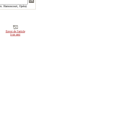
x: Harnoncourt, Opéra)
Envoi de l'article
à un ami