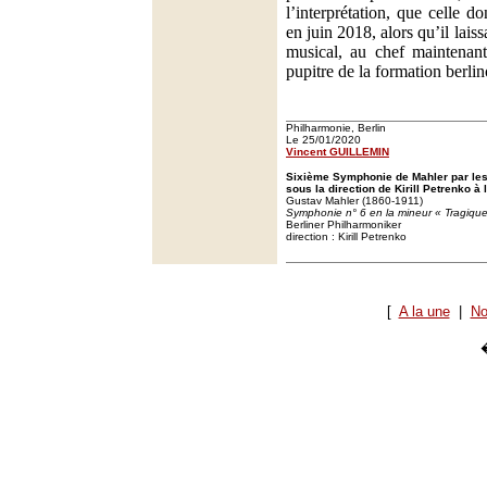
l’interprétation, que celle 
en juin 2018, alors qu’il laiss
musical, au chef maintenant
pupitre de la formation berlin
Philharmonie, Berlin
Le 25/01/2020
Vincent GUILLEMIN
Sixième Symphonie de Mahler par les
sous la direction de Kirill Petrenko à
Gustav Mahler (1860-1911)
Symphonie n° 6 en la mineur « Tragiqu
Berliner Philharmoniker
direction : Kirill Petrenko
[
A la une
|
No