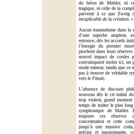
du héros de Mahler, ni c
tragique, ni celle de la comp
parvenir à ce que Zweig
inexplicable de la création.
»
Aucun traumatisme dans la 
d’une superbe ampleur, 
retrouve, dès les accords ini
l’énergie du premier mou
piochent dans leurs réserves
nouvel impact de cordes 
convainquent moins ici, un p
mode mineur, tandis que ce 
pas à trouver de véritable ry
vers le
Finale
.
L’absence de discours philo
nouveau dès le cri initial d
trop violent, grand moment 
temps de traiter le plus lo
symphonique de Mahler. L
toujours ces réserves d
concentration et cette com
jusqu’à une massive coda,
précise et passionnante, c