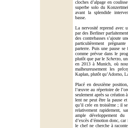
cloches d’alpage en coulisse.
superbe solo du Konzertmei
avant la splendide interven
basse.
La nervosité reprend avec 
par des Berliner parfaitement
des contrebasses s’ajoute u
particulièrement prégnan
parterre. Puis une pause se f
comme prévue dans le prog
plutôt que par le
Scherzo
, un
en 2013 à Munich, où nous 
malheureusement les préc
Kaplan, plutôt qu’Adorno, L
Placé en deuxième position
l’œuvre au répertoire de l’o
seulement après sa création
lent ne peut être la pause e
qu’il crée en troisième ; il se
relativement rapidement, s
ample développement du t
d’excès d’émotion donc, car i
le chef ne cherche à raconter