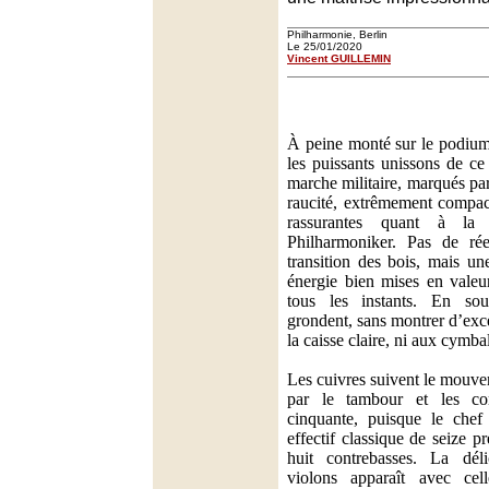
Philharmonie, Berlin
Le 25/01/2020
Vincent GUILLEMIN
À peine monté sur le podium,
les puissants unissons de ce
marche militaire, marqués pa
raucité, extrêmement compact
rassurantes quant à la 
Philharmoniker. Pas de rée
transition des bois, mais un
énergie bien mises en valeu
tous les instants. En sout
grondent, sans montrer d’exc
la caisse claire, ni aux cymba
Les cuivres suivent le mouve
par le tambour et les c
cinquante, puisque le chef
effectif classique de seize p
huit contrebasses. La déli
violons apparaît avec cell