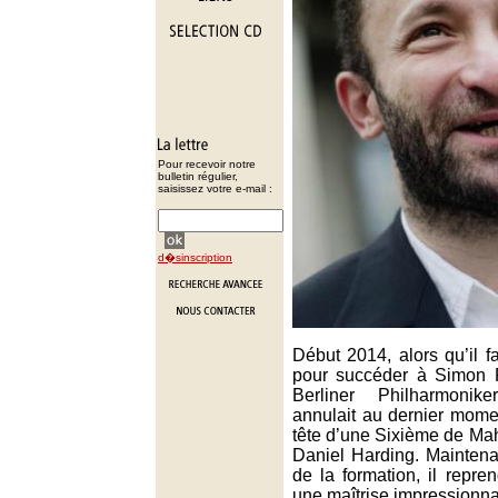
Pour recevoir notre
bulletin régulier,
saisissez votre e-mail :
d�sinscription
Début 2014, alors qu’il fa
pour succéder à Simon R
Berliner Philharmonike
annulait au dernier mome
tête d’une Sixième de Mahl
Daniel Harding. Maintena
de la formation, il repr
une maîtrise impressionna