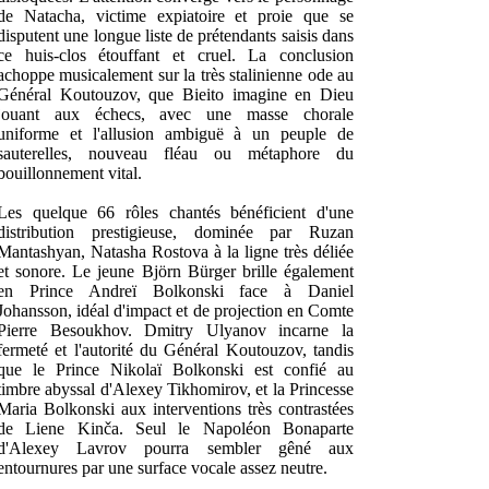
de Natacha, victime expiatoire et proie que se
disputent une longue liste de prétendants saisis dans
ce huis-clos étouffant et cruel. La conclusion
achoppe musicalement sur la très stalinienne ode au
Général Koutouzov, que Bieito imagine en Dieu
jouant aux échecs, avec une masse chorale
uniforme et l'allusion ambiguë à un peuple de
sauterelles, nouveau fléau ou métaphore du
bouillonnement vital.
Les quelque 66 rôles chantés bénéficient d'une
distribution prestigieuse, dominée par Ruzan
Mantashyan, Natasha Rostova à la ligne très déliée
et sonore. Le jeune Björn Bürger brille également
en Prince Andreï Bolkonski face à Daniel
Johansson, idéal d'impact et de projection en Comte
Pierre Besoukhov. Dmitry Ulyanov incarne la
fermeté et l'autorité du Général Koutouzov, tandis
que le Prince Nikolaï Bolkonski est confié au
timbre abyssal d'Alexey Tikhomirov, et la Princesse
Maria Bolkonski aux interventions très contrastées
de Liene Kinča. Seul le Napoléon Bonaparte
d'Alexey Lavrov pourra sembler gêné aux
entournures par une surface vocale assez neutre.