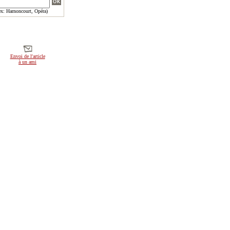
x: Harnoncourt, Opéra)
Envoi de l'article
à un ami