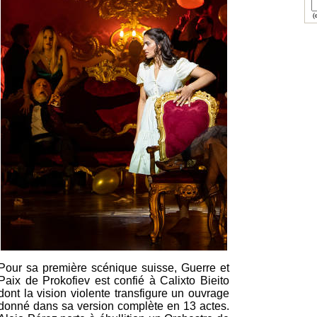
(e
Pour sa première scénique suisse, Guerre et
Paix de Prokofiev est confié à Calixto Bieito
dont la vision violente transfigure un ouvrage
donné dans sa version complète en 13 actes.