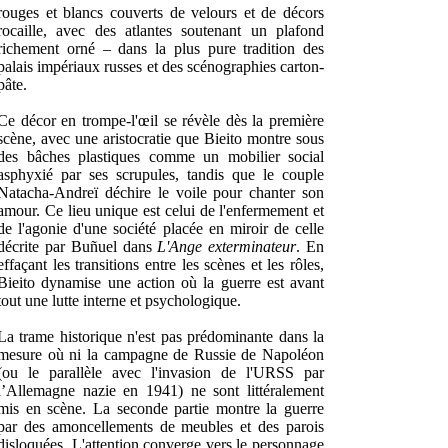
rouges et blancs couverts de velours et de décors
rocaille, avec des atlantes soutenant un plafond
richement orné – dans la plus pure tradition des
palais impériaux russes et des scénographies carton-
pâte.
Ce décor en trompe-l'œil se révèle dès la première
scène, avec une aristocratie que Bieito montre sous
des bâches plastiques comme un mobilier social
asphyxié par ses scrupules, tandis que le couple
Natacha-Andreï déchire le voile pour chanter son
amour. Ce lieu unique est celui de l'enfermement et
de l'agonie d'une société placée en miroir de celle
décrite par Buñuel dans
L'Ange exterminateur
. En
effaçant les transitions entre les scènes et les rôles,
Bieito dynamise une action où la guerre est avant
tout une lutte interne et psychologique.
La trame historique n'est pas prédominante dans la
mesure où ni la campagne de Russie de Napoléon
(ou le parallèle avec l'invasion de l'URSS par
l’Allemagne nazie en 1941) ne sont littéralement
mis en scène. La seconde partie montre la guerre
par des amoncellements de meubles et des parois
disloquées. L'attention converge vers le personnage