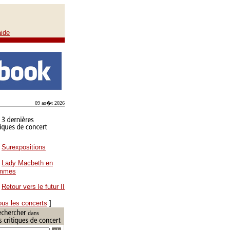
aide
09 ao�t 2026
Surexpositions
Lady Macbeth en
ammes
Retour vers le futur II
ous les concerts
]