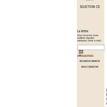
Pour recevoir notre
bulletin régulier,
saisissez votre e-mail :
d�sinscription