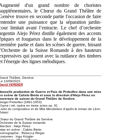
Augmenté d'un grand nombre de choristes
supplémentaires, le Chœur du Grand Théâtre de
Genève trouve en seconde partie l'occasion de faire
entendre une puissance que la séparation jardin-
cour limitait avant l’entracte. Le chef d’orchestre
argentin Alejo Pérez distille également des accents
épiques et fougueux dans le développement de la
première partie et dans les scènes de guerre, hissant
l'Orchestre de la Suisse Romande à des hauteurs
expressives qui jouent avec la rutilance des timbres
et l'énergie des lignes mélodiques.
Grand Théâtre, Genève
Le 13/09/2021
David VERDIER
Nouvelle production de Guerre et Paix de Prokofiev dans une mise
en scène de Calixto Bieito et sous la direction d'Alejo Pérez en
ouverture de saison du Grand Théâtre de Genève.
Sergei Prokofiev (1891-1953)
Voyna i mir
, opéra en treize actes op. 91
Livret du compositeur et de Mira Mendelson d’après le roman de Léon
Tolstoï
Chœur du Grand Théâtre de Genève
Orchestre de la Suisse romande
direction : Alejo Pérez
mise en scène : Calixto Bieito
scénographie : Rebecca Ringst
costumes : Ingo Krügler
éclairages : Michael Bauer