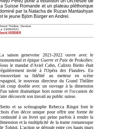
Alejo Pérez porte à ébullition un Orchestre de
la Suisse Romande et un plateau pléthorique
dominé par la Natacha de Ruzan Mantashyan
et le jeune Björn Bürger en Andreï.
Grand Théâtre, Genève
Le 13/09/2021
David VERDIER
La saison genevoise 2021-2022 ouvre avec le
monumental et épique
Guerre et Paix
de Prokofiev.
Sous le mandat d'Aviel Cahn, Calixto Bieito était
régulièrement invité à l'Opéra des Flandres. En
renouvelant sa fidélité au metteur en scène
espagnol, le nouveau directeur du Grand Théâtre
fait coup double avec un ouvrage à la dimension
d'un talent dramatique hors norme et l'occasion de
faire découvrir son travail au public suisse.
Bieito et sa scénographe Rebecca Ringst font le
choix d'un décor unique pour offrir une forme de
continuité à un livret qui peine parfois à rendre la
dimension et la multiplicité de la trame romanesque
de Tolstoï. L'action se déroule entre ces hauts murs