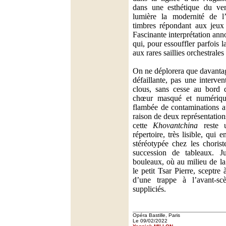
dans une esthétique du ven
lumière la modernité de l’
timbres répondant aux jeux 
Fascinante interprétation ann
qui, pour essouffler parfois 
aux rares saillies orchestrales 
On ne déplorera que davanta
défaillante, pas une interve
clous, sans cesse au bord 
chœur masqué et numériqu
flambée de contaminations a
raison de deux représentatio
cette
Khovantchina
reste u
répertoire, très lisible, qui 
stéréotypée chez les chorist
succession de tableaux. Ju
bouleaux, où au milieu de la
le petit Tsar Pierre, sceptre
d’une trappe à l’avant-sc
suppliciés.
Opéra Bastille, Paris
Le 09/02/2022