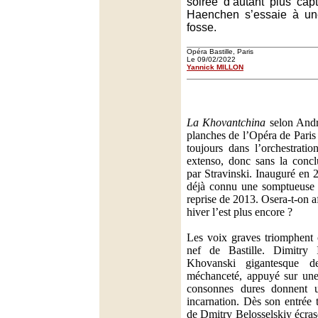
soirée d’autant plus cap
Haenchen s’essaie à une
fosse.
Opéra Bastille, Paris
Le 09/02/2022
Yannick MILLON
La Khovantchina
selon Andr
planches de l’Opéra de Paris
toujours dans l’orchestrati
extenso, donc sans la concl
par Stravinski. Inauguré en 2
déjà connu une somptueuse d
reprise de 2013. Osera-t-on a
hiver l’est plus encore ?
Les voix graves triomphent 
nef de Bastille. Dimitry
Khovanski gigantesque d
méchanceté, appuyé sur une
consonnes dures donnent u
incarnation. Dès son entrée t
de Dmitry Belosselskiy écras