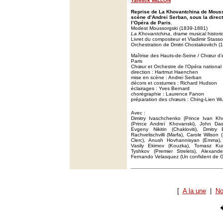
Yannick MILLON
Reprise de La Khovantchina de Mouss
scène d’Andrei Serban, sous la direc
l’Opéra de Paris.
Modest Moussorgski (1839-1881)
La Khovantchina
, drame musical histor
Livret du compositeur et Vladimir Stass
Orchestration de Dmitri Chostakovitch (
Maîtrise des Hauts-de-Seine / Chœur d’
Paris
Chœur et Orchestre de l’Opéra national
direction : Hartmut Haenchen
mise en scène : Andrei Serban
décors et costumes : Richard Hudson
éclairages : Yves Bernard
chorégraphie : Laurence Fanon
préparation des chœurs : Ching-Lien W
Avec :
Dimitry Ivaschchenko (Prince Ivan Kh
(Prince Andreï Khovanski), John Dasza
Evgeny Nikitin (Chakloviti), Dmitry B
Rachvelischvilli (Marfa), Carole Wilson
Clerc), Anush Hovhannisyan (Emma), 
Vasily Ekimov (Kouzka), Tomasz Kum
Tyshkov (Premier Strelets), Alexande
Fernando Velasquez (Un confident de Go
[
A la une
|
No