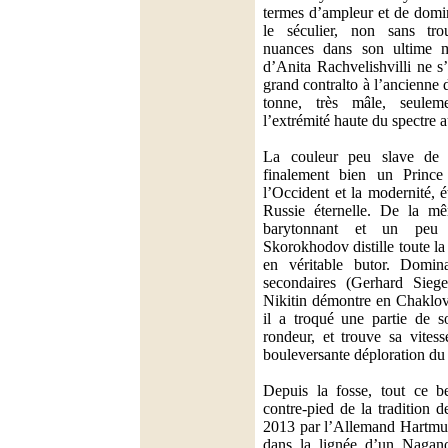
termes d’ampleur et de domin
le séculier, non sans tr
nuances dans son ultime 
d’Anita Rachvelishvilli ne s
grand contralto à l’ancienne 
tonne, très mâle, seule
l’extrémité haute du spectre 
La couleur peu slave de 
finalement bien un Prince 
l’Occident et la modernité, é
Russie éternelle. De la mê
barytonnant et un peu 
Skorokhodov distille toute l
en véritable butor. Domina
secondaires (Gerhard Sieg
Nikitin démontre en Chaklovi
il a troqué une partie de s
rondeur, et trouve sa vitess
bouleversante déploration du 
Depuis la fosse, tout ce b
contre-pied de la tradition 
2013 par l’Allemand Hartmut
dans la lignée d’un Nagano,