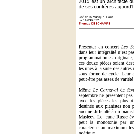
2015 est un architecte 
de ses confrères aujourd’h
Cité de la Musique, Paris
Le 11/03/2022
Thomas DESCHAMPS
Présenter en concert
Les Sa
dans leur intégralité n’est pa
programmation est originale, 
ces douze pièces soient dest
les unes à la suite des autres
sous forme de cycle. Leur cl
peut-être pas assez de variété
Même
Le Carnaval
de fév
septembre ne présentent pas 
avec les pièces les plus rê
destinée aux pianistes non 
aucune difficulté à un piani
Masleev. Le jeune Russe évi
peut la monotonie par un
caractérise au maximum les
poétique.