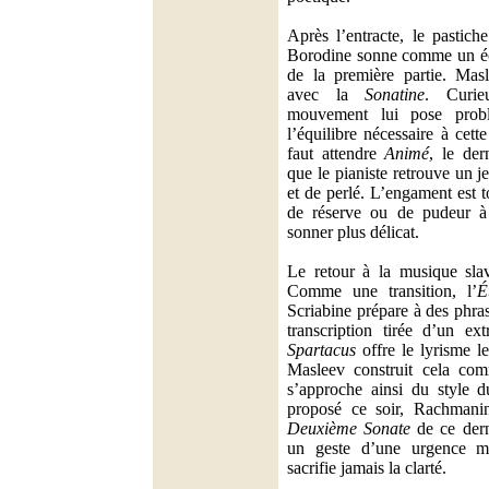
Après l’entracte, le pastic
Borodine sonne comme un éch
de la première partie. Masl
avec la
Sonatine
. Curie
mouvement lui pose prob
l’équilibre nécessaire à cette 
faut attendre
Animé
, le de
que le pianiste retrouve un j
et de perlé. L’engament est t
de réserve ou de pudeur à 
sonner plus délicat.
Le retour à la musique slav
Comme une transition, l’
É
Scriabine prépare à des phras
transcription tirée d’un ex
Spartacus
offre le lyrisme le
Masleev construit cela com
s’approche ainsi du style d
proposé ce soir, Rachmanin
Deuxième Sonate
de ce dern
un geste d’une urgence m
sacrifie jamais la clarté.