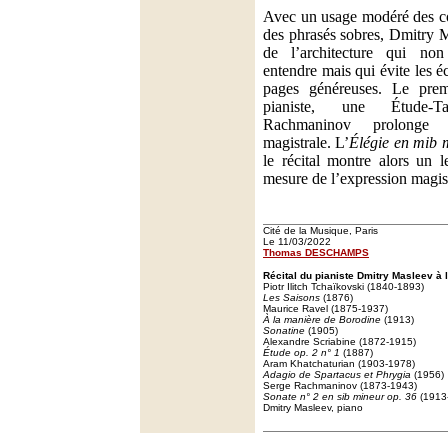
Avec un usage modéré des co
des phrasés sobres, Dmitry M
de l’architecture qui non
entendre mais qui évite les é
pages généreuses. Le premi
pianiste, une Étude
Rachmaninov prolonge c
magistrale. L’
Élégie en mib 
le récital montre alors un l
mesure de l’expression magist
Cité de la Musique, Paris
Le 11/03/2022
Thomas DESCHAMPS
Récital du pianiste Dmitry Masleev à l
Piotr Ilitch Tchaïkovski (1840-1893)
Les Saisons
(1876)
Maurice Ravel (1875-1937)
À la manière de Borodine
(1913)
Sonatine
(1905)
Alexandre Scriabine (1872-1915)
Étude op. 2 n° 1
(1887)
Aram Khatchaturian (1903-1978)
Adagio de Spartacus et Phrygia
(1956)
Serge Rachmaninov (1873-1943)
Sonate n° 2 en sib mineur op. 36
(1913
Dmitry Masleev, piano