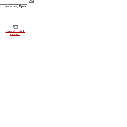
x: Harnoncourt, Opéra)
Envoi de l'article
à un ami