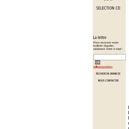
Pour recevoir notre
bulletin régulier,
saisissez votre e-mail :
d�sinscription