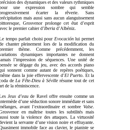
précision des dynamiques et des valeurs rythmiques
pour une expression sombre qui semble
progressivement écarter la rêverie. Sans
précipitation mais aussi sans aucun alanguissement
pittoresque, Grosvenor prolonge cet état d’esprit
avec le premier cahier d’
Iberia
d’Albéniz.
Le tempo parfait choisi pour
Evocación
lui permet
de chanter pleinement lors de la modification du
premier thème. Comme précédemment, les
variations dynamiques importantes ne donnent
jamais l’impression de séquences. Une unité de
pensée se dégage du jeu, avec des accords piano
qui sonnent comme autant de repères poétiques,
même dans la joie effervescente d’
El Puerto
. Et la
coda de
La Fête-Dieu à Séville
résume tout de cet
art de la réminiscence.
Les
Jeux d’eau
de Ravel offre ensuite comme un
intermède d’une séduction sonore immédiate et sans
mélanges, avant l’extraordinaire et sombre
Valse
.
Grosvenor en maîtrise toutes les subtilités mais
aussi toute la violence des attaques. La virtuosité
devient la servante d’une vision noire et effrayante.
Quasiment immobile face au clavier, le pianiste se