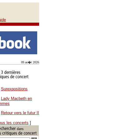
aide
09 ao�t 2026
Surexpositions
Lady Macbeth en
ammes
Retour vers le futur II
ous les concerts
]