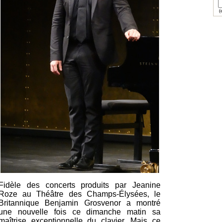
(e
Fidèle des concerts produits par Jeanine
Roze au Théâtre des Champs-Élysées, le
Britannique Benjamin Grosvenor a montré
une nouvelle fois ce dimanche matin sa
maîtrise exceptionnelle du clavier. Mais ce