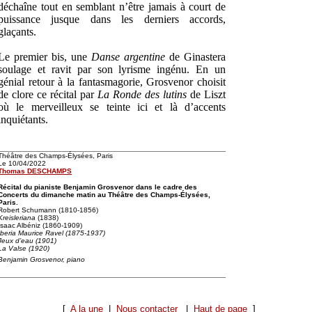
déchaîne tout en semblant n’être jamais à court de
puissance jusque dans les derniers accords,
glaçants.
Le premier bis, une
Danse argentine
de Ginastera
soulage et ravit par son lyrisme ingénu. En un
génial retour à la fantasmagorie, Grosvenor choisit
de clore ce récital par
La Ronde des lutins
de Liszt
où le merveilleux se teinte ici et là d’accents
inquiétants.
Théâtre des Champs-Élysées, Paris
Le 10/04/2022
Thomas DESCHAMPS
Récital du pianiste Benjamin Grosvenor dans le cadre des
Concerts du dimanche matin au Théâtre des Champs-Élysées,
Paris.
Robert Schumann (1810-1856)
Kreisleriana
(1838)
Isaac Albéniz (1860-1909)
Iberia Maurice Ravel (1875-1937)
Jeux d’eau
(1901)
La Valse
(1920)
Benjamin Grosvenor, piano
[
A la une
|
Nous contacter
|
Haut de page
]