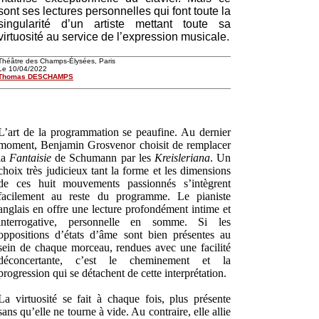
sont ses lectures personnelles qui font toute la
singularité d’un artiste mettant toute sa
virtuosité au service de l’expression musicale.
Théâtre des Champs-Élysées, Paris
Le 10/04/2022
Thomas DESCHAMPS
L’art de la programmation se peaufine. Au dernier
moment, Benjamin Grosvenor choisit de remplacer
la
Fantaisie
de Schumann par les
Kreisleriana
. Un
choix très judicieux tant la forme et les dimensions
de ces huit mouvements passionnés s’intègrent
facilement au reste du programme. Le pianiste
anglais en offre une lecture profondément intime et
interrogative, personnelle en somme. Si les
oppositions d’états d’âme sont bien présentes au
sein de chaque morceau, rendues avec une facilité
déconcertante, c’est le cheminement et la
progression qui se détachent de cette interprétation.
La virtuosité se fait à chaque fois, plus présente
sans qu’elle ne tourne à vide. Au contraire, elle allie