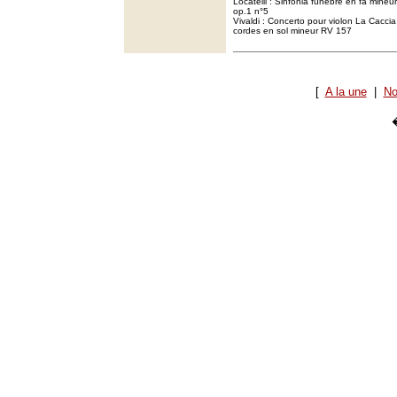
Locatelli : Sinfonia funèbre en fa mineu
op.1 n°5
Vivaldi : Concerto pour violon La Cacci
cordes en sol mineur RV 157
[
A la une
|
No