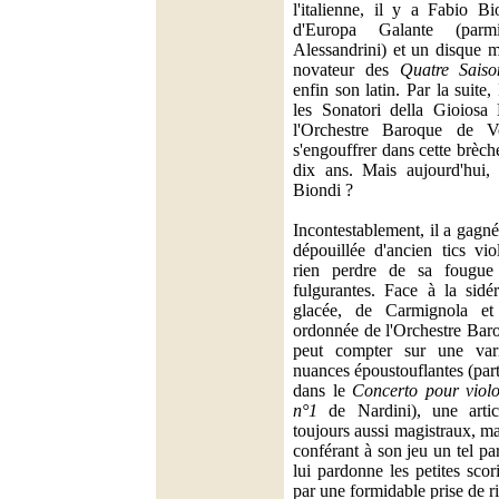
l'italienne, il y a Fabio B
d'Europa Galante (parm
Alessandrini) et un disque 
novateur des
Quatre Saiso
enfin son latin. Par la suite
les Sonatori della Gioiosa
l'Orchestre Baroque de V
s'engouffrer dans cette brèch
dix ans. Mais aujourd'hui, 
Biondi ?
Incontestablement, il a gagn
dépouillée d'ancien tics vio
rien perdre de sa fougue 
fulgurantes. Face à la sidé
glacée, de Carmignola et
ordonnée de l'Orchestre Bar
peut compter sur une vari
nuances époustouflantes (par
dans le
Concerto pour viol
n°1
de Nardini), une artic
toujours aussi magistraux, m
conférant à son jeu un tel p
lui pardonne les petites scor
par une formidable prise de r