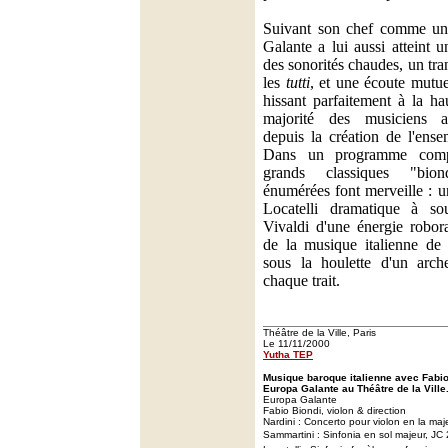
Suivant son chef comme u
Galante a lui aussi atteint u
des sonorités chaudes, un tra
les
tutti
, et une écoute mutu
hissant parfaitement à la ha
majorité des musiciens 
depuis la création de l'ense
Dans un programme compo
grands classiques "bion
énumérées font merveille : 
Locatelli dramatique à so
Vivaldi d'une énergie robora
de la musique italienne de 
sous la houlette d'un arch
chaque trait.
Théâtre de la Ville, Paris
Le 11/11/2000
Yutha TEP
Musique baroque italienne avec Fabi
Europa Galante au Théâtre de la Ville
Europa Galante
Fabio Biondi, violon & direction
Nardini : Concerto pour violon en la maj
Sammartini : Sinfonia en sol majeur, JC 2