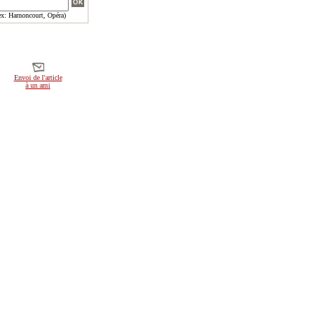
x: Harnoncourt, Opéra)
Envoi de l'article
à un ami