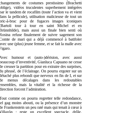
changements de costumes prestissimo (Brachetti
oblige), vidéos truculentes superbement intégrées
par le tandem de rocafilm (toute l’action va et vient
dans la pellicule), utilisation malicieuse de tout un
bric-à-brac pour de fugaces images iconiques
(Bartoli tour à tour en saint Michel et en
Brünnhilde), mais aussi un finale bien senti où
Rosina refuse finalement de suivre sagement son
Comte de mari qui a déjà commencé à batifoler
avec une (plus) jeune femme, et se fait la malle avec
Figaro.
Avec humour et (auto-)dérision, avec aussi
beaucoup d’inventivité, Gianluca Capuano ne cesse
de creuser la partition pour en extraire des surprises,
du phrasé, de l’éclairage. On pourra ergoter sur un
détaché plus rebondi que nerveux en fin de I, et sur
de menus décalages dans les redoutables
ensembles, mais la vitalité et la richesse de la
direction forcent l’admiration.
Tout comme on pourra regretter telle redondance,
tel gag moins abouti, ou la présence d’un monstre
de Frankenstein un peu raté mais qui tenait à cœur à
Villazón ; reste un excellent spectacle, drôle,