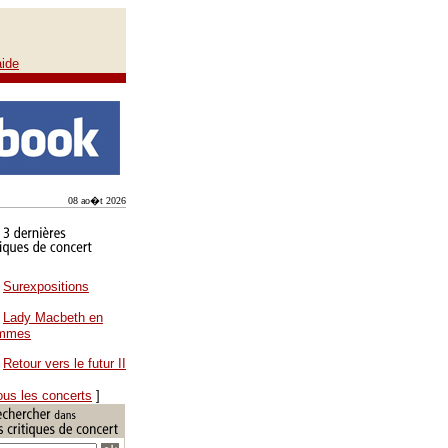
aide
08 ao�t 2026
Surexpositions
Lady Macbeth en
ammes
Retour vers le futur II
ous les concerts
]