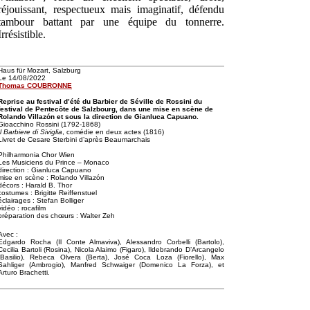
réjouissant, respectueux mais imaginatif, défendu
tambour battant par une équipe du tonnerre.
Irrésistible.
Haus für Mozart, Salzburg
Le 14/08/2022
Thomas COUBRONNE
Reprise au festival d’été du Barbier de Séville de Rossini du
festival de Pentecôte de Salzbourg, dans une mise en scène de
Rolando Villazón et sous la direction de Gianluca Capuano.
Gioacchino Rossini (1792-1868)
Il Barbiere di Siviglia
, comédie en deux actes (1816)
Livret de Cesare Sterbini d’après Beaumarchais
Philharmonia Chor Wien
Les Musiciens du Prince – Monaco
direction : Gianluca Capuano
mise en scène : Rolando Villazón
décors : Harald B. Thor
costumes : Brigitte Reiffenstuel
éclairages : Stefan Bolliger
vidéo : rocafilm
préparation des chœurs : Walter Zeh
Avec :
Edgardo Rocha (Il Conte Almaviva), Alessandro Corbelli (Bartolo),
Cecilia Bartoli (Rosina), Nicola Alaimo (Figaro), Ildebrando D’Arcangelo
(Basilio), Rebeca Olvera (Berta), José Coca Loza (Fiorello), Max
Sahliger (Ambrogio), Manfred Schwaiger (Domenico La Forza), et
Arturo Brachetti.