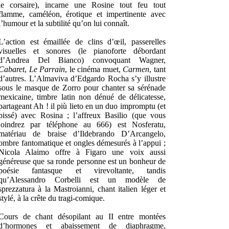
le corsaire), incarne une Rosine tout feu tout
flamme, caméléon, érotique et impertinente avec
l’humour et la subtilité qu’on lui connaît.
L’action est émaillée de clins d’œil, passerelles
visuelles et sonores (le pianoforte débordant
d’Andrea Del Bianco) convoquant Wagner,
Cabaret
,
Le Parrain
, le cinéma muet,
Carmen
, tant
d’autres. L’Almaviva d’Edgardo Rocha s’y illustre
sous le masque de Zorro pour chanter sa sérénade
mexicaine, timbre latin non dénué de délicatesse,
partageant Ah ! il più lieto en un duo impromptu (et
bissé) avec Rosina ; l’affreux Basilio (que vous
joindrez par téléphone au 666) est Nosferatu,
matériau de braise d’Ildebrando D’Arcangelo,
ombre fantomatique et ongles démesurés à l’appui ;
Nicola Alaimo offre à Figaro une voix aussi
généreuse que sa ronde personne est un bonheur de
poésie fantasque et virevoltante, tandis
qu’Alessandro Corbelli est un modèle de
sprezzatura à la Mastroianni, chant italien léger et
stylé, à la crête du tragi-comique.
Cours de chant désopilant au II entre montées
d’hormones et abaissement de diaphragme,