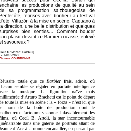
enchaîne les productions de qualité au sein
de sa programmation salzbourgeoise de
Pentecôte, reprises avec bonheur au festival
d’été. Villazón à la mise en scène, Capuano à
la direction, une belle distribution et quelques
surprises bien senties… Comment bouder
son plaisir devant ce Barbier cocasse, enlevé
et savoureux ?
Haus für Mozart, Salzburg
Le 14/08/2022
Thomas COUBRONNE
Réussite totale que ce
Barbier
frais, adroit, où
chacun semble se régaler en parfaite intelligence
avec la musique. La figuration naïve mais
millimétrée d’Arturo Brachetti est le point de départ
de toute la mise en scène : la « forza » n’est ici que
le nom de la boîte de production dont le
malheureux factotum visionne inlassablement les
films, où Cecil B. Artoli, la star incontournable
(inénarrable dans une galerie de portraits allant de
Jeanne d’Arc à la nonne encanaillée, en passant par