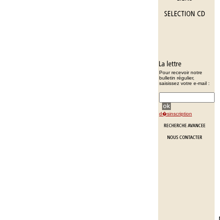
Pour recevoir notre
bulletin régulier,
saisissez votre e-mail :
d�sinscription