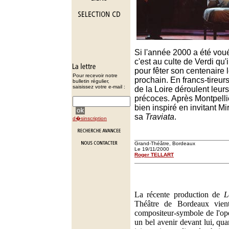
Si l'année 2000 a été vou
c'est au culte de Verdi qu'i
pour fêter son centenaire l
Pour recevoir notre
prochain. En francs-tireur
bulletin régulier,
saisissez votre e-mail :
de la Loire déroulent le
précoces. Après Montpelli
bien inspiré en invitant M
sa
Traviata
.
d�sinscription
Grand-Théâtre, Bordeaux
Le 19/11/2000
Roger TELLART
La récente production de
L
Théâtre de Bordeaux vien
compositeur-symbole de l'opé
un bel avenir devant lui, qu