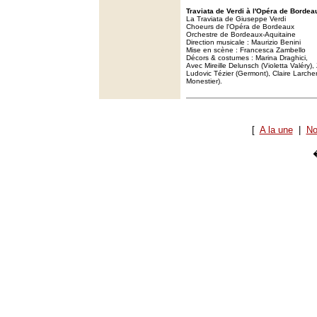
Traviata de Verdi à l'Opéra de Bordea
La Traviata de Giuseppe Verdi
Choeurs de l'Opéra de Bordeaux
Orchestre de Bordeaux-Aquitaine
Direction musicale : Maurizio Benini
Mise en scène : Francesca Zambello
Décors & costumes : Marina Draghici,
Avec Mireille Delunsch (Violetta Valéry),
Ludovic Tézier (Germont), Claire Larcher
Monestier).
[
A la une
|
No