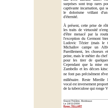
surprises sont trop rares po
captivante incarnation, qui se 
le dolorisme vrillant d'
d'éternité.
À présent, cette prise de rô
les traits de virtuosité n'e
d'être menacé par la routi
l'exception du Germont bie
Ludovic Tézier (mais le 
Michaïlov campe un Alfr
Pareillement, les choeurs et
peine, mais le métier du chef
pour les tirer de quelques 
Cependant que la mise en
Zambello et les décors kits
ne font pas précisément rêver
millénaire. Reste Mireille 
vocal est inversement proport
de la tuberculose qui ronge Vi
Grand-Théâtre, Bordeaux
Le 19/11/2000
Roger TELLART