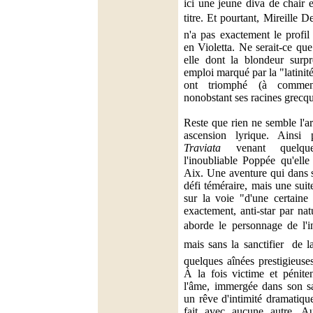
ici une jeune diva de chair e
titre. Et pourtant, Mireille Del
n'a pas exactement le profil
en Violetta. Ne serait-ce que
elle dont la blondeur surp
emploi marqué par la "latinité
ont triomphé (à commen
nonobstant ses racines grecqu
Reste que rien ne semble l'ar
ascension lyrique. Ainsi 
Traviata
venant quelque
l'inoubliable Poppée qu'elle
Aix. Une aventure qui dans s
défi téméraire, mais une sui
sur la voie "d'une certaine
exactement, anti-star par na
aborde le personnage de l'in
mais sans la sanctifier  de la
quelques aînées prestigieuses
À la fois victime et péniten
l'âme, immergée dans son sa
un rêve d'intimité dramatiqu
fait avec aucune autre. Au