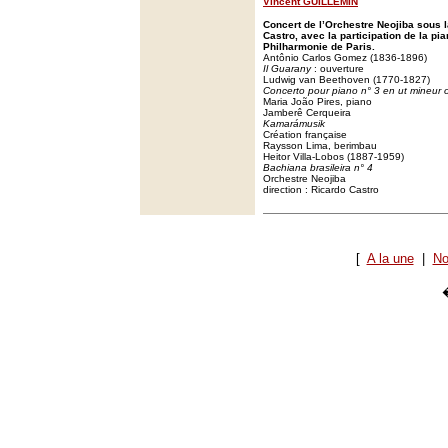
Vincent GUILLEMIN
Concert de l’Orchestre Neojiba sous l
Castro, avec la participation de la pi
Philharmonie de Paris.
Antônio Carlos Gomez (1836-1896)
Il Guarany
: ouverture
Ludwig van Beethoven (1770-1827)
Concerto pour piano n° 3 en ut mineur 
Maria João Pires, piano
Jamberê Cerqueira
Kamarámusik
Création française
Raysson Lima, berimbau
Heitor Villa-Lobos (1887-1959)
Bachiana brasileira n° 4
Orchestre Neojiba
direction : Ricardo Castro
[
A la une
|
No