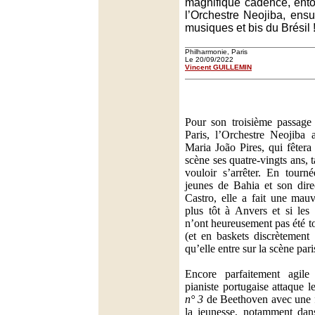
magnifique cadence, ent
l’Orchestre Neojiba, ensu
musiques et bis du Brésil 
Philharmonie, Paris
Le 20/09/2022
Vincent GUILLEMIN
Pour son troisième passage
Paris, l’Orchestre Neojiba
Maria João Pires, qui fêtera
scène ses quatre-vingts ans, 
vouloir s’arrêter. En tourn
jeunes de Bahia et son dire
Castro, elle a fait une mau
plus tôt à Anvers et si les 
n’ont heureusement pas été to
(et en baskets discrètement
qu’elle entre sur la scène par
Encore parfaitement agile
pianiste portugaise attaque l
n° 3
de Beethoven avec une f
la jeunesse, notamment dans