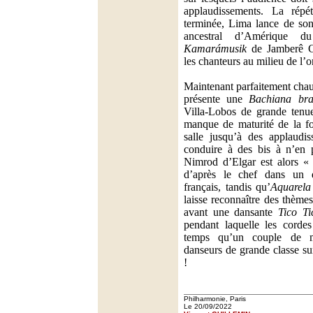
applaudissements. La répét
terminée, Lima lance de son
ancestral d’Amérique d
Kamarámusik
de Jamberê Ce
les chanteurs au milieu de l’o
Maintenant parfaitement chau
présente une
Bachiana bra
Villa-Lobos de grande tenue,
manque de maturité de la fo
salle jusqu’à des applaudis
conduire à des bis à n’en p
Nimrod d’Elgar est alors « 
d’après le chef dans un d
français, tandis qu’
Aquarela
laisse reconnaître des thème
avant une dansante
Tico T
pendant laquelle les cord
temps qu’un couple de mu
danseurs de grande classe su
!
Philharmonie, Paris
Le 20/09/2022