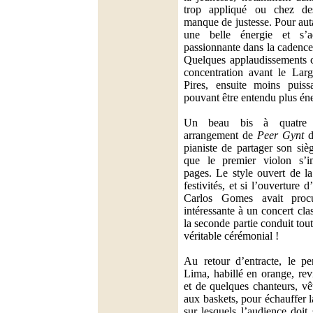
trop appliqué ou chez de
manque de justesse. Pour aut
une belle énergie et s’a
passionnante dans la cadence
Quelques applaudissements c
concentration avant le Larg
Pires, ensuite moins pui
pouvant être entendu plus én
Un beau bis à quatre m
arrangement de
Peer Gynt
d
pianiste de partager son siè
que le premier violon s’i
pages. Le style ouvert de la
festivités, et si l’ouverture d’
Carlos Gomes avait procu
intéressante à un concert cl
la seconde partie conduit tou
véritable cérémonial !
Au retour d’entracte, le pe
Lima, habillé en orange, rev
et de quelques chanteurs, vê
aux baskets, pour échauffer l
sur lesquels l’audience doit