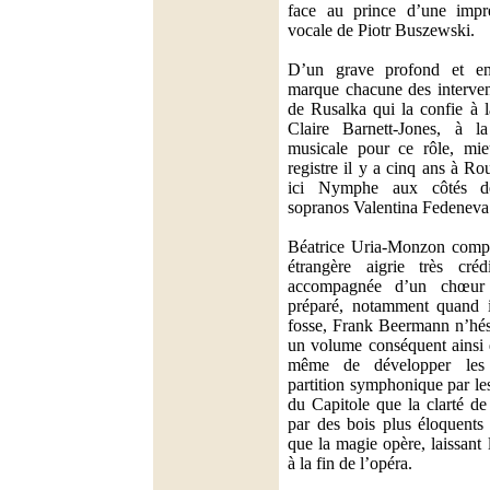
face au prince d’une impre
vocale de Piotr Buszewski.
D’un grave profond et enj
marque chacune des interven
de Rusalka qui la confie à l
Claire Barnett-Jones, à 
musicale pour ce rôle, mie
registre il y a cinq ans à Ro
ici Nymphe aux côtés d
sopranos Valentina Fedeneva 
Béatrice Uria-Monzon compl
étrangère aigrie très créd
accompagnée d’un chœur 
préparé, notamment quand i
fosse, Frank Beermann n’hésit
un volume conséquent ainsi 
même de développer les
partition symphonique par le
du Capitole que la clarté de
par des bois plus éloquents
que la magie opère, laissant 
à la fin de l’opéra.