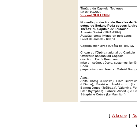
Théâtre du Capitole, Toulouse
Le 09/10/2022
Vincent GUILLEMIN
Nouvelle production de Rusalka de D
scène de Stefano Poda et sous la di
Théâtre du Capitole de Toulouse.
Antonín Dvořák (1841-1904)
Rusalka
, conte lyrique en trois actes
Livret de Jaroslav Kvapil
Coproduction avec l’Opéra de Tel-Aviv
Chœur de l’Opéra national du Capitole
Orchestre national du Capitole
direction : Frank Beermannm
mise en scène, décors, costumes, lumiè
Poda
préparation des chœurs : Gabriel Bourg
Avec :
Anita Hartig (Rusalka), Piotr Buszews
(L’Ondin), Béatrice Uria-Monzon (La 
Barnett-Jones (Ježibaba), Valentina F
Lifar (Nymphes), Fabrice Alibert (Le G
Séraphine Cotrez (Le Marmiton).
[
A la une
|
No