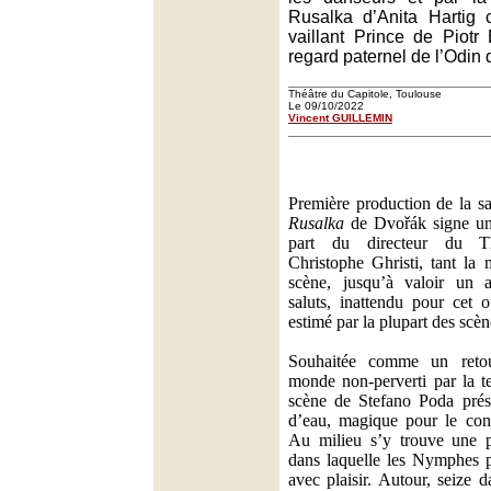
Rusalka d’Anita Hartig 
vaillant Prince de Piotr
regard paternel de l’Odin 
Théâtre du Capitole, Toulouse
Le 09/10/2022
Vincent GUILLEMIN
Première production de la sa
Rusalka
de Dvořák signe un
part du directeur du Th
Christophe Ghristi, tant la
scène, jusqu’à valoir un a
saluts, inattendu pour cet 
estimé par la plupart des scè
Souhaitée comme un reto
monde non-perverti par la t
scène de Stefano Poda prés
d’eau, magique pour le cont
Au milieu s’y trouve une p
dans laquelle les Nymphes p
avec plaisir. Autour, seize 