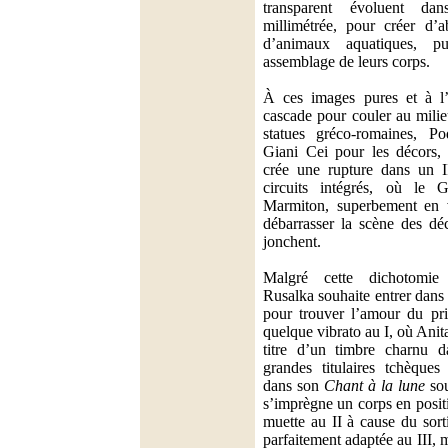
transparent évoluent da
millimétrée, pour créer d’a
d’animaux aquatiques, p
assemblage de leurs corps.
À ces images pures et à l’e
cascade pour couler au mili
statues gréco-romaines, Po
Giani Cei pour les décors, 
crée une rupture dans un I
circuits intégrés, où le G
Marmiton, superbement en v
débarrasser la scène des déc
jonchent.
Malgré cette dichotomie 
Rusalka souhaite entrer dan
pour trouver l’amour du pri
quelque vibrato au I, où Anit
titre d’un timbre charnu d
grandes titulaires tchèques
dans son
Chant à la lune
sou
s’imprègne un corps en positi
muette au II à cause du sort
parfaitement adaptée au III,