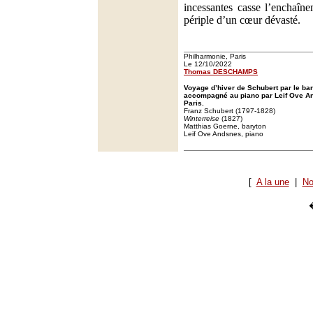
incessantes casse l’enchaîn
périple d’un cœur dévasté.
Philharmonie, Paris
Le 12/10/2022
Thomas DESCHAMPS
Voyage d’hiver de Schubert par le ba
accompagné au piano par Leif Ove A
Paris.
Franz Schubert (1797-1828)
Winterreise
(1827)
Matthias Goerne, baryton
Leif Ove Andsnes, piano
[
A la une
|
No