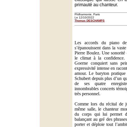
primauté au chanteur.
Philharmonie, Paris
Le 12/10/2022
Thomas DESCHAMPS
Les accords du piano d
s’épanouissent dans la vaste
Pierre Boulez. Une sonorité 
le climat à la confidence.
Goerne conquiert sans pei
expressivité intense en racon
amour. Le baryton pratiqu
Schubert depuis plus d’un qu
de ses quatre enregist
innombrables concerts témo
très personnel.
Comme lors du récital de ju
même salle, le chanteur mon
du corps qui lui permet d
balançant au gré des phrases 
porter et déploie tout l’ambi