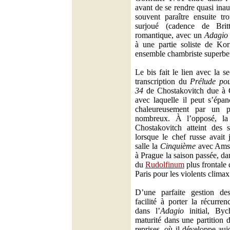
avant de se rendre quasi inau
souvent paraître ensuite tr
surjoué (cadence de Brit
romantique, avec un
Adagio
à une partie soliste de Ko
ensemble chambriste superbe
Le bis fait le lien avec la 
transcription du
Prélude pou
34
de Chostakovitch due à 
avec laquelle il peut s’épan
chaleureusement par un p
nombreux. À l’opposé, l
Chostakovitch atteint des 
lorsque le chef russe avait
salle la
Cinquième
avec Ams
à Prague la saison passée, da
du
Rudolfinum
plus frontale
Paris pour les violents climax
D’une parfaite gestion des
facilité à porter la récurre
dans l’
Adagio
initial, By
maturité dans une partition 
reprises, où il développe au