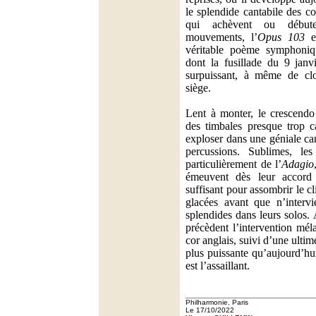
le splendide cantabile des co
qui achèvent ou débute
mouvements, l’
Opus 103
es
véritable poème symphoniq
dont la fusillade du 9 janv
surpuissant, à même de clo
siège.
Lent à monter, le crescendo
des timbales presque trop c
exploser dans une géniale ca
percussions. Sublimes, les
particulièrement de l’
Adagio
émeuvent dès leur accord l
suffisant pour assombrir le c
glacées avant que n’intervi
splendides dans leurs solos
précèdent l’intervention mél
cor anglais, suivi d’une ultim
plus puissante qu’aujourd’hu
est l’assaillant.
Philharmonie, Paris
Le 17/10/2022