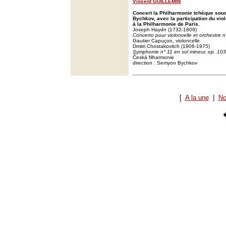
Vincent GUILLEMIN
Concert la Philharmonie tchèque sous
Bychkov, avec la participation du vio
à la Philharmonie de Paris.
Joseph Haydn (1732-1809)
Concerto pour violoncelle et orchestre n
Gautier Capuçon, violoncelle
Dmitri Chostakovitch (1906-1975)
Symphonie n° 11 en sol mineur, op. 10
Česká filharmonie
direction : Semyon Bychkov
[
A la une
|
No