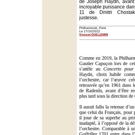
de Joseph Haydn, avant 
incroyable puissance da
11 de Dmitri Chostak
justesse.
Philharmonie, Paris
Le 17/10/2022
Vincent GUILLEMIN
Comme en 2019, la Philharm
Gautier Capuçon lors de cet
s’attèle au
Concerto pour 
Haydn, choix habile comm
l’orchestre, car l’œuvre cr
retrouvée qu’en 1961 dans l
de Radenín, avant d’être r
plus tard sous la direction d
Il aurait fallu la retenue d’u
que celui du Français, pour 
il joue de sa superbe au prix
inadapté, à l’opposé de la dé
l’orchestre. Comparable à u
Goffriller 1701 entre dans l