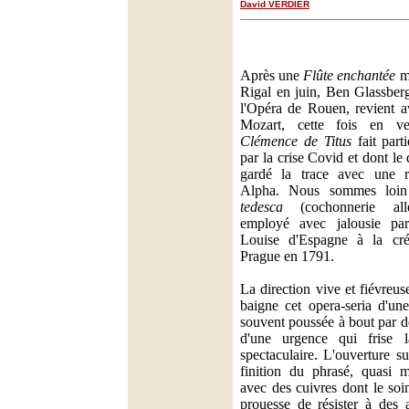
David VERDIER
Après une
Flûte enchantée
mi
Rigal en juin, Ben Glassberg
l'Opéra de Rouen, revient a
Mozart, cette fois en ve
Clémence de Titus
fait part
par la crise Covid et dont l
gardé la trace avec une r
Alpha. Nous sommes loi
tedesca
(cochonnerie allem
employé avec jalousie par 
Louise d'Espagne à la cré
Prague en 1791.
La direction vive et fiévreu
baigne cet opera-seria d'une
souvent poussée à bout par d
d'une urgence qui frise la
spectaculaire. L'ouverture su
finition du phrasé, quasi m
avec des cuivres dont le soi
prouesse de résister à des 