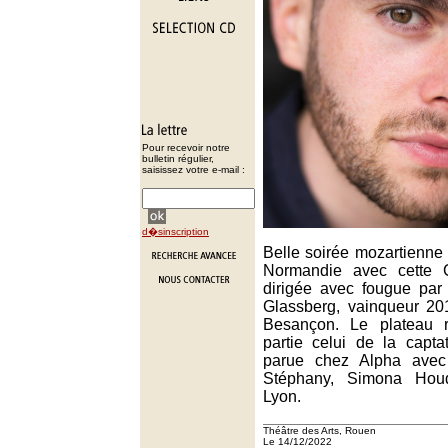
Pour recevoir notre
bulletin régulier,
saisissez votre e-mail :
d�sinscription
Belle soirée mozartienne
Normandie avec cette 
dirigée avec fougue par
Glassberg, vainqueur 2
Besançon. Le plateau 
partie celui de la capta
parue chez Alpha ave
Stéphany, Simona Hou
Lyon.
Théâtre des Arts, Rouen
Le 14/12/2022