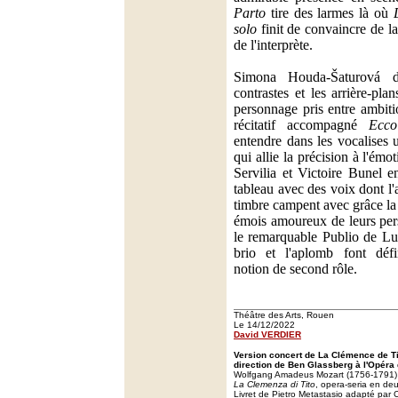
Parto
tire des larmes là où
solo
finit de convaincre de la
de l'interprète.
Simona Houda-Šaturová d
contrastes et les arrière-pl
personnage pris entre ambiti
récitatif accompagné
Ecco
entendre dans les vocalises 
qui allie la précision à l'ém
Servilia et Victoire Bunel 
tableau avec des voix dont l'a
timbre campent avec grâce la 
émois amoureux de leurs per
le remarquable Publio de Lu
brio et l'aplomb font défi
notion de second rôle.
Théâtre des Arts, Rouen
Le 14/12/2022
David VERDIER
Version concert de La Clémence de Ti
direction de Ben Glassberg à l'Opér
Wolfgang Amadeus Mozart (1756-1791)
La Clemenza di Tito
, opera-seria en de
Livret de Pietro Metastasio adapté par 