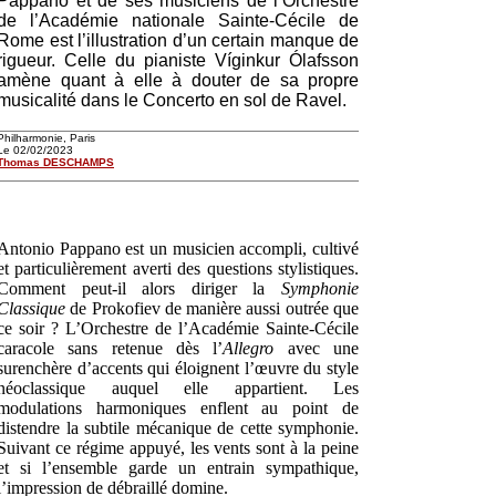
Pappano et de ses musiciens de l’Orchestre
de l’Académie nationale Sainte-Cécile de
Rome est l’illustration d’un certain manque de
rigueur. Celle du pianiste Víginkur Ólafsson
amène quant à elle à douter de sa propre
musicalité dans le Concerto en sol de Ravel.
Philharmonie, Paris
Le 02/02/2023
Thomas DESCHAMPS
Antonio Pappano est un musicien accompli, cultivé
et particulièrement averti des questions stylistiques.
Comment peut-il alors diriger la
Symphonie
Classique
de Prokofiev de manière aussi outrée que
ce soir ? L’Orchestre de l’Académie Sainte-Cécile
caracole sans retenue dès l’
Allegro
avec une
surenchère d’accents qui éloignent l’œuvre du style
néoclassique auquel elle appartient. Les
modulations harmoniques enflent au point de
distendre la subtile mécanique de cette symphonie.
Suivant ce régime appuyé, les vents sont à la peine
et si l’ensemble garde un entrain sympathique,
l’impression de débraillé domine.