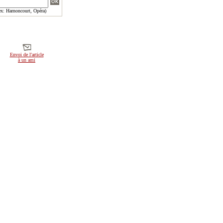
x: Harnoncourt, Opéra)
Envoi de l'article
à un ami