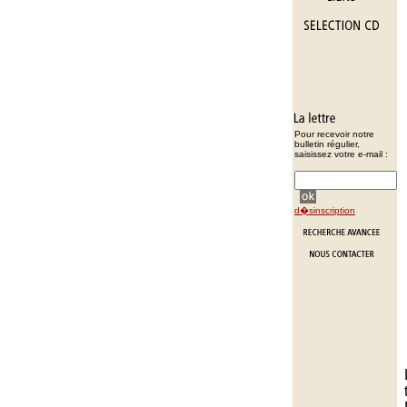
Pour recevoir notre
bulletin régulier,
saisissez votre e-mail :
d�sinscription