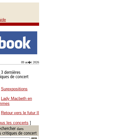
aide
09 ao�t 2026
Surexpositions
Lady Macbeth en
ammes
Retour vers le futur II
ous les concerts
]