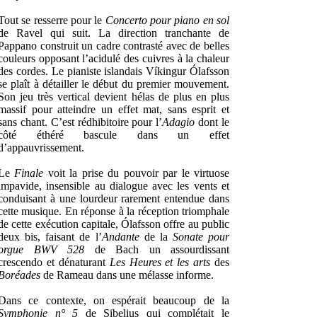
Tout se resserre pour le
Concerto pour piano en sol
de Ravel qui suit. La direction tranchante de
Pappano construit un cadre contrasté avec de belles
couleurs opposant l’acidulé des cuivres à la chaleur
des cordes. Le pianiste islandais Víkingur Ólafsson
se plaît à détailler le début du premier mouvement.
Son jeu très vertical devient hélas de plus en plus
massif pour atteindre un effet mat, sans esprit et
sans chant. C’est rédhibitoire pour l’
Adagio
dont le
côté éthéré bascule dans un effet
d’appauvrissement.
Le
Finale
voit la prise du pouvoir par le virtuose
impavide, insensible au dialogue avec les vents et
conduisant à une lourdeur rarement entendue dans
cette musique. En réponse à la réception triomphale
de cette exécution capitale, Ólafsson offre au public
deux bis, faisant de l’
Andante
de la
Sonate pour
orgue BWV 528
de Bach un assourdissant
crescendo et dénaturant
Les Heures et les arts
des
Boréades
de Rameau dans une mélasse informe.
Dans ce contexte, on espérait beaucoup de la
Symphonie n° 5
de Sibelius qui complétait le