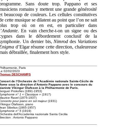
programme. Sans doute trop. Pappano et ses
musiciens romains y mettent une grande générosité
et beaucoup de couleurs. Les cellules constitutives
de cette musique se dilatent au point que l’on ne sait
plus trop où on en est, en particulier dans
l’
Andante
. En vain cherche-t-on un signe ou des
cygnes dans le débordement conclusif de la
symphonie. Un dernier bis,
Nimrod
des
Variations
Enigma
d’Elgar résume cette direction, chaleureuse
mais débraillée, finalement hors style.
Philharmonie, Paris
Le 02/02/2023
Thomas DESCHAMPS
Concert de l’Orchestre de l’Académie nationale Sainte-Cécile de
Rome sous la direction d’Antonio Pappano avec le concours du
pianiste Víkingur Ólafsson à la Philharmonie de Paris.
Sergueï Prokofiev (1891-1953)
Symphonie n° 1 « Classique »
(1917)
Maurice Ravel (1875-1937)
Concerto pour piano en sol majeur
(1931)
Víkingur Ólafsson, piano
Jean Sibelius (1865-1957)
Symphonie n° 5
(1919)
Orchestra dell’Accademia nazionale Santa Cecilia
direction : Antonio Pappano