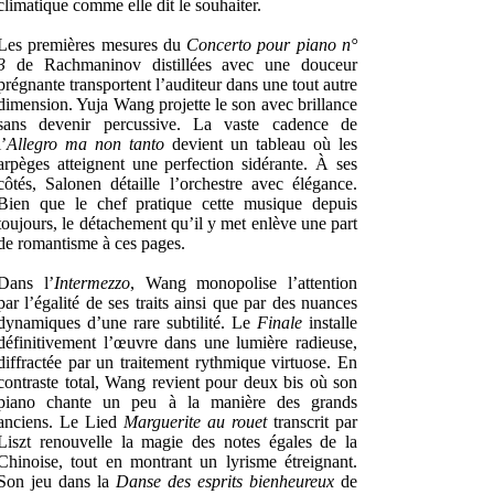
climatique comme elle dit le souhaiter.
Les premières mesures du
Concerto pour piano n°
3
de Rachmaninov distillées avec une douceur
prégnante transportent l’auditeur dans une tout autre
dimension. Yuja Wang projette le son avec brillance
sans devenir percussive. La vaste cadence de
l’
Allegro ma non tanto
devient un tableau où les
arpèges atteignent une perfection sidérante. À ses
côtés, Salonen détaille l’orchestre avec élégance.
Bien que le chef pratique cette musique depuis
toujours, le détachement qu’il y met enlève une part
de romantisme à ces pages.
Dans l’
Intermezzo
, Wang monopolise l’attention
par l’égalité de ses traits ainsi que par des nuances
dynamiques d’une rare subtilité. Le
Finale
installe
définitivement l’œuvre dans une lumière radieuse,
diffractée par un traitement rythmique virtuose. En
contraste total, Wang revient pour deux bis où son
piano chante un peu à la manière des grands
anciens. Le Lied
Marguerite au rouet
transcrit par
Liszt renouvelle la magie des notes égales de la
Chinoise, tout en montrant un lyrisme étreignant.
Son jeu dans la
Danse des esprits bienheureux
de