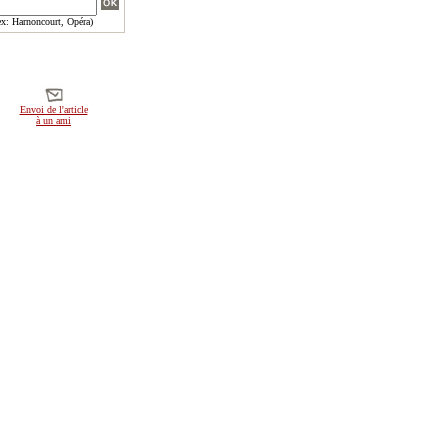
x: Harnoncourt, Opéra)
Envoi de l'article
à un ami