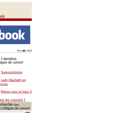
aide
06 ao�t 2026
Surexpositions
Lady Macbeth en
ammes
Retour vers le futur II
ous les concerts
]