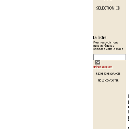
Pour recevoir notre
bulletin régulier,
saisissez votre e-mail :
d�sinscription