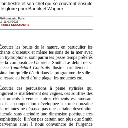
l’orchestre et son chef qui se couvrent ensuite
de gloire pour Bartók et Wagner.
Philharmonie, Paris
Le 11/03/2023
Thomas DESCHAMPS
Écouter les bruits de la nature, en particulier les
chants d’oiseaux et même les sons de la mer avec
un hydrophone, sont parmi les passe-temps préférés
de la compositrice Gabriella Smith. Le début de sa
pièce
Tumblebird Contrails
illustre parfaitement la
situation qu’elle décrit dans le programme de salle :
le ressac au bord d’une plage, les mouettes etc.
Écouter ces percussions à peine stylisées qui
figurent le martèlement des vagues, ces souffles des
instruments à vent et autres éléments est amusant
mais la composition développée sur une douzaine
de minutes ne dépasse pas une certaine description
littérale sans atteindre une dimension poétique très
sophistiquée. Il n’est pas certain non plus que Smith
parvienne ainsi à nous convaincre de l’urgence