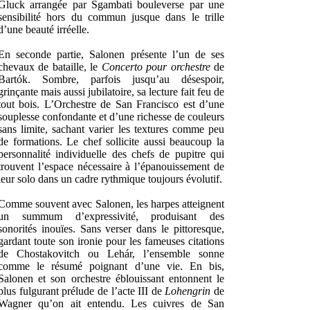
Gluck arrangée par Sgambati bouleverse par une
sensibilité hors du commun jusque dans le trille
d’une beauté irréelle.
En seconde partie, Salonen présente l’un de ses
chevaux de bataille, le
Concerto pour orchestre
de
Bartók. Sombre, parfois jusqu’au désespoir,
grinçante mais aussi jubilatoire, sa lecture fait feu de
tout bois. L’Orchestre de San Francisco est d’une
souplesse confondante et d’une richesse de couleurs
sans limite, sachant varier les textures comme peu
de formations. Le chef sollicite aussi beaucoup la
personnalité individuelle des chefs de pupitre qui
trouvent l’espace nécessaire à l’épanouissement de
leur solo dans un cadre rythmique toujours évolutif.
Comme souvent avec Salonen, les harpes atteignent
un summum d’expressivité, produisant des
sonorités inouïes. Sans verser dans le pittoresque,
gardant toute son ironie pour les fameuses citations
de Chostakovitch ou Lehár, l’ensemble sonne
comme le résumé poignant d’une vie. En bis,
Salonen et son orchestre éblouissant entonnent le
plus fulgurant prélude de l’acte III de
Lohengrin
de
Wagner qu’on ait entendu. Les cuivres de San