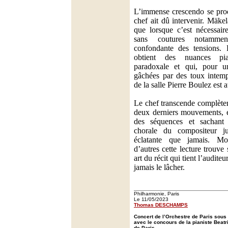
L’immense crescendo se pro
chef ait dû intervenir. Mäke
que lorsque c’est nécessaire
sans coutures notamme
confondante des tensions.
obtient des nuances pia
paradoxale et qui, pour u
gâchées par des toux intempe
de la salle Pierre Boulez est at
Le chef transcende complète
deux derniers mouvements, éq
des séquences et sachant f
chorale du compositeur j
éclatante que jamais. Mo
d’autres cette lecture trouv
art du récit qui tient l’auditeu
jamais le lâcher.
Philharmonie, Paris
Le 11/05/2023
Thomas DESCHAMPS
Concert de l’Orchestre de Paris sous 
avec le concours de la pianiste Beatr
de Paris.