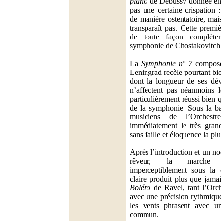
piano
de Debussy donnée en p
pas une certaine crispation :
de manière ostentatoire, mais
transparaît pas. Cette premiè
de toute façon complète
symphonie de Chostakovitch q
La
Symphonie n° 7
composée
Leningrad recèle pourtant bi
dont la longueur de ses dé
n’affectent pas néanmoins 
particulièrement réussi bien q
de la symphonie. Sous la ba
musiciens de l’Orchestr
immédiatement le très grand
sans faille et éloquence la plu
Après l’introduction et un no
rêveur, la marche 
imperceptiblement sous la 
claire produit plus que jamai
Boléro
de Ravel, tant l’Orch
avec une précision rythmique 
les vents phrasent avec un
commun.