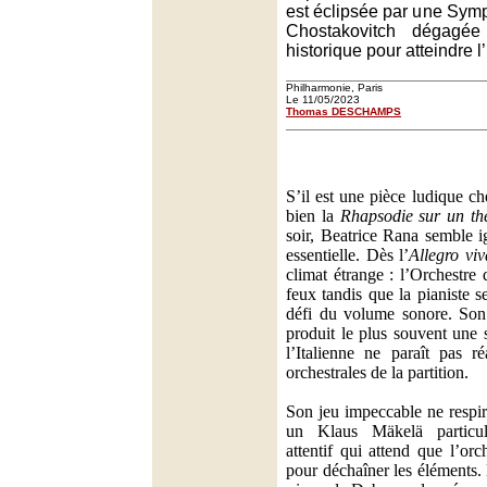
est éclipsée par une Sym
Chostakovitch dégagé
historique pour atteindre l
Philharmonie, Paris
Le 11/05/2023
Thomas DESCHAMPS
S’il est une pièce ludique c
bien la
Rhapsodie sur un t
soir, Beatrice Rana semble i
essentielle. Dès l’
Allegro viv
climat étrange : l’Orchestre 
feux tandis que la pianiste 
défi du volume sonore. Son 
produit le plus souvent une 
l’Italienne ne paraît pas ré
orchestrales de la partition.
Son jeu impeccable ne respi
un Klaus Mäkelä particul
attentif qui attend que l’orc
pour déchaîner les éléments