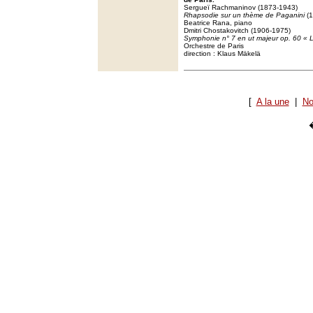
Sergueï Rachmaninov (1873-1943)
Rhapsodie sur un thème de Paganini
(1
Beatrice Rana, piano
Dmitri Chostakovitch (1906-1975)
Symphonie n° 7 en ut majeur op. 60 « 
Orchestre de Paris
direction : Klaus Mäkelä
[
A la une
|
No