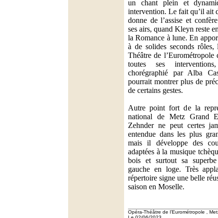
un chant plein et dynami
intervention. Le fait qu’il ait 
donne de l’assise et confè
ses airs, quand Kleyn reste e
la Romance à lune. En apport
à de solides seconds rôles,
Théâtre de l’Eurométropole d
toutes ses intervention
chorégraphié par Alba Cas
pourrait montrer plus de pré
de certains gestes.
Autre point fort de la repré
national de Metz Grand E
Zehnder ne peut certes jam
entendue dans les plus gra
mais il développe des coul
adaptées à la musique tchèq
bois et surtout sa superbe
gauche en loge. Très appla
répertoire signe une belle réus
saison en Moselle.
Opéra-Théâtre de l’Eurométropole , Met
Le 02/06/2023