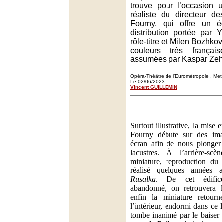
trouve pour l’occasion
réaliste du directeur de
Fourny, qui offre un é
distribution portée par
rôle-titre et Milen Bozhko
couleurs très français
assumées par Kaspar Zeh
Opéra-Théâtre de l’Eurométropole , Met
Le 02/06/2023
Vincent GUILLEMIN
Surtout illustrative, la mise
Fourny débute sur des ima
écran afin de nous plonger
lacustres. À l’arrière-sc
miniature, reproduction du
réalisé quelques années 
Rusalka
. De cet édific
abandonné, on retrouvera l’
enfin la miniature retour
l’intérieur, endormi dans ce
tombe inanimé par le baiser