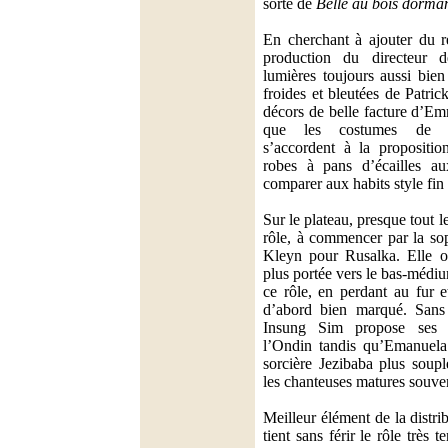
sorte de
Belle au bois dorma
En cherchant à ajouter du ré
production du directeur d
lumières toujours aussi bien
froides et bleutées de Patri
décors de belle facture d’Em
que les costumes de Gi
s’accordent à la propositio
robes à pans d’écailles au
comparer aux habits style fi
Sur le plateau, presque tout 
rôle, à commencer par la so
Kleyn pour Rusalka. Elle of
plus portée vers le bas-médi
ce rôle, en perdant au fur 
d’abord bien marqué. Sans 
Insung Sim propose ses 
l’Ondin tandis qu’Emanuela
sorcière Jezibaba plus soup
les chanteuses matures souven
Meilleur élément de la distr
tient sans férir le rôle très