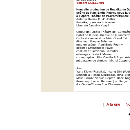
Vincent GUILLEMIN
Nouvelle production de Rusalka de D
scène de Paul-Émile Fourny sous la 
à l’Opéra-Théâtre de l’Eurométropole 
Antonín Dvořák (1841-1904)
Rusalka
, opéra en trois actes
Livret de Jaroslav Kvapil
Chœur de l’Opéra-Théâtre de l’Euromét
Ballet de l’Opéra-Théâtre de l’Eurométr
Orchestre national de Metz Grand Est
direction : Kaspar Zehnder
mise en scène : Paul-Émile Fourny
décors : Emmanuelle Favre
costumes : Giovanna Fiorentini
éclairages : Patrick Méeüs
chorégraphie : Alba Castillo & Bryan Ari
préparation de chœurs : Michel Capper
Avec :
Yana Kleyn (Rusalka), Insung Sim (Vodni
Emanuela Pascu (Jezibaba), Irina Stop
Marie-Camille Vaquié-Depraz, Rose Nag
(Naïades), Lamia Beuque (Le Garçon d
(Le Garde-Chasse / Le Chasseur).
[
A la une
|
No