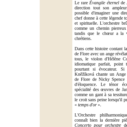
Le rare
Évangile éternel
de 
direction tout son ampleur
possible d'imaginer une dire
chef donne à cette légende t
et spirituelle. L'orchestre b
comme un chemin pierreux s
tandis que le chœur a la
chrétiens.
Dans cette histoire contant 
de Flore avec un ange révéla
tous, le violon d'Hélène Co
idiomatique parfait, point 
pourtant si évocateur. Si
Kněžíková chante un Ange 
de Flore de Nicky Spence i
d'éloquence. Le ténor éco
spécialité des œuvres de Ja
comme un gant à sa tessiture
le croit sans peine lorsqu'il 
«
temps d'or
».
L'Orchestre philharmoni
connaît bien la dernière p
Concerto pour orchestre
de