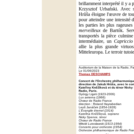
brillamment interprété il y a 
Krzysztof Urbański. Avec sa
Hrůša éloigne l'œuvre de to
pour atteindre une intensité 
les parties les plus rageuse
merveilleux
de Bartók. Serv
transportés la pièce culmi
intermédiaire, un
Capriccio
allie la plus grande virtuo
Mitteleuropa. Le terroir tutoie 
Auditorium de la Maison de la Radio, Pa
Le 01/06/2023
Thomas DESCHAMPS
Concert de l'Orchestre philharmoniqu
direction de Jakub Hrůša, avec le co
Kateřina Kněžíková et du ténor Nicky 
Radio, Paris.
György Ligeti (1923-2006)
Lux aeterna
(1966)
Chœur de Radio France
direction : Roland Hayrabedian
Leoš Janáček (1854-1928)
L'Évangile éternel (1914)
Kateřina Kněžíková, soprano
Nicky Spence, ténor
Chœur de Radio France
Witold Lutosławski (1913-1994)
Concerto pour orchestre
(1954)
Orchestre philharmonique de Radio Fra