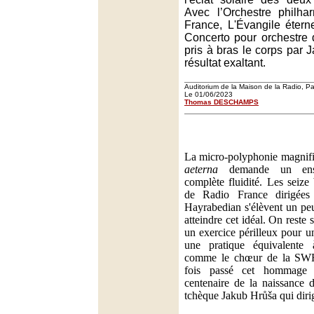
Avec l’Orchestre philh
France, L'Évangile étern
Concerto pour orchestre 
pris à bras le corps par
résultat exaltant.
Auditorium de la Maison de la Radio, Pa
Le 01/06/2023
Thomas DESCHAMPS
La micro-polyphonie magnifi
aeterna
demande un ense
complète fluidité. Les seiz
de Radio France dirigées
Hayrabedian s'élèvent un pe
atteindre cet idéal. On reste
un exercice périlleux pour u
une pratique équivalente 
comme le chœur de la SW
fois passé cet hommage 
centenaire de la naissance d
tchèque Jakub Hrůša qui dirig