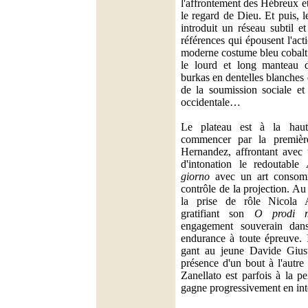
l'affrontement des Hébreux e
le regard de Dieu. Et puis, 
introduit un réseau subtil et
références qui épousent l'ac
moderne costume bleu cobalt
le lourd et long manteau d'
burkas en dentelles blanches
de la soumission sociale et 
occidentale…
Le plateau est à la haut
commencer par la premièr
Hernandez, affrontant avec 
d'intonation le redoutable
giorno
avec un art consomm
contrôle de la projection. A
la prise de rôle Nicola
gratifiant son
O prodi mi
engagement souverain dan
endurance à toute épreuve.
gant au jeune Davide Giust
présence d'un bout à l'autre
Zanellato est parfois à la p
gagne progressivement en inten