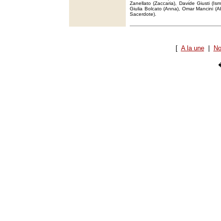
Zanellato (Zaccaria), Davide Giusti (I
Giulia Bolcato (Anna), Omar Mancini (Abd
Sacerdote).
[
A la une
|
No