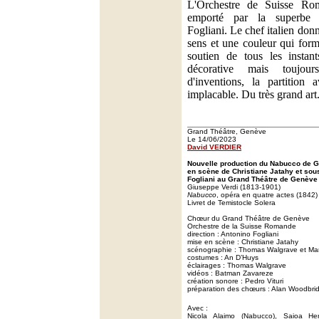
L'Orchestre de Suisse Ro
emporté par la superbe d
Fogliani. Le chef italien don
sens et une couleur qui for
soutien de tous les instan
décorative mais toujou
d'inventions, la partition 
implacable. Du très grand art
Grand Théâtre, Genève
Le 14/06/2023
David VERDIER
Nouvelle production du Nabucco de G
en scène de Christiane Jatahy et sous
Fogliani au Grand Théâtre de Genève
Giuseppe Verdi (1813-1901)
Nabucco
, opéra en quatre actes (1842)
Livret de Temistocle Solera
Chœur du Grand Théâtre de Genève
Orchestre de la Suisse Romande
direction : Antonino Fogliani
mise en scène : Christiane Jatahy
scénographie : Thomas Walgrave et Mar
costumes : An D’Huys
éclairages : Thomas Walgrave
vidéos : Batman Zavareze
création sonore : Pedro Vituri
préparation des chœurs : Alan Woodbri
Avec :
Nicola Alaimo (Nabucco), Saioa Hern