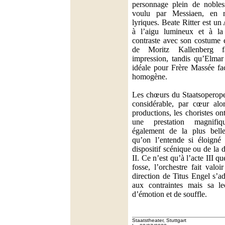
personnage plein de nobles
voulu par Messiaen, en r
lyriques. Beate Ritter est un
à l’aigu lumineux et à la
contraste avec son costume 
de Moritz Kallenberg fa
impression, tandis qu’Elmar
idéale pour Frère Massée fac
homogène.
Les chœurs du Staatsoperoper
considérable, par cœur alo
productions, les choristes ont 
une prestation magnifiq
également de la plus bel
qu’on l’entende si éloigné 
dispositif scénique ou de la 
II. Ce n’est qu’à l’acte III q
fosse, l’orchestre fait valo
direction de Titus Engel s’
aux contraintes mais sa le
d’émotion et de souffle.
Staatstheater, Stuttgart