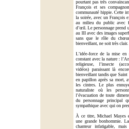
pourtant pas très convaincan
François et ses compagno
communauté hippie. Cette im
la soirée, avec un François 
au milieu du public avec fo
d’œil. Le personnage prend u
au III avec des images super
sans que le rôle du chœu
bienveillant, ne soit très clair.
L’idée-force de la mise en 
constant avec la nature : l’A
religieuse, l’insecte (a
vidéos) paraissant là enco
bienveillant tandis que Saint
en papillon après sa mort, a
les cintres. Le plus ennuy
naturaliste où les personn
l’évacuation de toute dimensi
du personnage principal q
sympathique avec qui on prend
À ce titre, Michael Mayes e
une grande bonhommie. La v
chanteur infatigable, mai