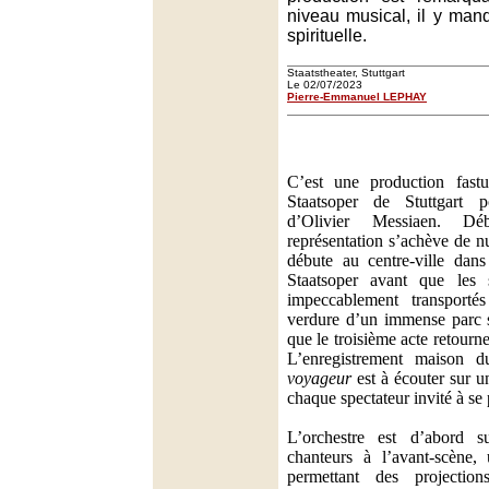
niveau musical, il y man
spirituelle.
Staatstheater, Stuttgart
Le 02/07/2023
Pierre-Emmanuel LEPHAY
C’est une production fast
Staatsoper de Stuttgart
d’Olivier Messiaen. D
représentation s’achève de n
débute au centre-ville dans
Staatsoper avant que les s
impeccablement transporté
verdure d’un immense parc s
que le troisième acte retourn
L’enregistrement maison 
voyageur
est à écouter sur u
chaque spectateur invité à se
L’orchestre est d’abord s
chanteurs à l’avant-scène, 
permettant des projection