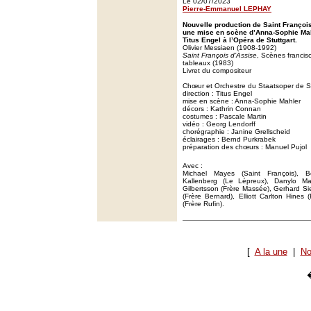
Le 02/07/2023
Pierre-Emmanuel LEPHAY
Nouvelle production de Saint Franço
une mise en scène d’Anna-Sophie Mahl
Titus Engel à l’Opéra de Stuttgart.
Olivier Messiaen (1908-1992)
Saint François d’Assise
, Scènes francisc
tableaux (1983)
Livret du compositeur
Chœur et Orchestre du Staatsoper de St
direction : Titus Engel
mise en scène : Anna-Sophie Mahler
décors : Kathrin Connan
costumes : Pascale Martin
vidéo : Georg Lendorff
chorégraphie : Janine Grellscheid
éclairages : Bernd Purkrabek
préparation des chœurs : Manuel Pujol
Avec :
Michael Mayes (Saint François), Be
Kallenberg (Le Lépreux), Danylo Mat
Gilbertsson (Frère Massée), Gerhard Sie
(Frère Bernard), Elliott Carlton Hines 
(Frère Rufin).
[
A la une
|
No