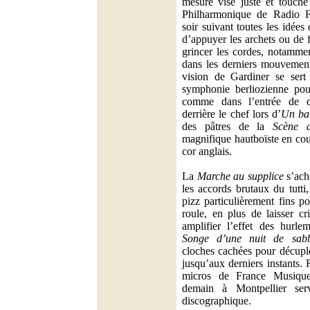
mesure vise juste et touche
Philharmonique de Radio 
soir suivant toutes les idée
d’appuyer les archets ou de f
grincer les cordes, notammen
dans les derniers mouvement
vision de Gardiner se ser
symphonie berliozienne pou
comme dans l’entrée de q
derrière le chef lors d’
Un ba
des pâtres de la
Scène 
magnifique hautboïste en cou
cor anglais.
La
Marche au supplice
s’ach
les accords brutaux du tutti
pizz particulièrement fins p
roule, en plus de laisser cr
amplifier l’effet des hurle
Songe d’une nuit de sab
cloches cachées pour décuple
jusqu’aux derniers instants. 
micros de France Musique 
demain à Montpellier ser
discographique.