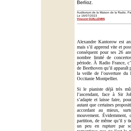
Berlioz.
Auditorium de la Maison de la Radio, Pa
Le 16/07/2023
Vincent GUILLEMIN
Alexandre Kantorow est ann
mais s’il apprend vite et pos
conséquent pour ses 26 ans,
nombre limité de concert
période. À Radio France, c’
de Beethoven qu’il apparaît p
la veille de l’ouverture du
Occitanie Montpellier.
Si le pianiste déjà très mû
l’ascendant, face à Sir Jo
s’adapte et laisse faire, po
autant que certaines proposi
accordant au mieux, surt
mouvement. Évidemment, c’
partition, de même qu’il y t
un peu en rupture par son