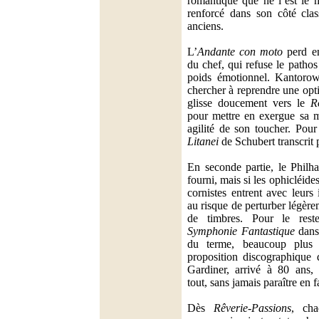
romantique que ne l’est le 
renforcé dans son côté clas
anciens.
L’
Andante con moto
perd en
du chef, qui refuse le pathos
poids émotionnel. Kantorow 
chercher à reprendre une opt
glisse doucement vers le
R
pour mettre en exergue sa ma
agilité de son toucher. Pour 
Litanei
de Schubert transcrit p
En seconde partie, le Philh
fourni, mais si les ophicléides
cornistes entrent avec leurs
au risque de perturber légèr
de timbres. Pour le rest
Symphonie Fantastique
dans 
du terme, beaucoup plus
proposition discographique 
Gardiner, arrivé à 80 ans,
tout, sans jamais paraître en f
Dès
Rêverie-Passions
, ch