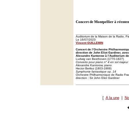
Concert de Montpellier à réente
Auditorium de la Maison de la Radio, Pa
Le 16/07/2023
Vincent GUILLEMIN
Concert de l’Orchestre Philharmoniqu
direction de John Eliot Gardiner, ave
Alexandre Kantorow à l’Auditorium de
Ludwig van Beethoven (1770-1827)
Concerto pour piano n° 4 en sol majeur
Alexandre Kantorow, piano
Hector Berlioz (1803-1869)
Symphonie fantastique op. 14
Orchestre Philharmonique de Radio Fra
direction : Sir John Eliot Gardiner
[
A la une
|
No