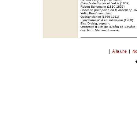
Prélude
de
Tristan et Isolde
(1859)
Robert Schumann (1810-1856)
Concerto pour piano en la mineur op. 5
Yefim Bronfman, piano
Gustav Mahler (1860-1911)
Symphonie n° 4 en sol majeur (1900)
Elsa Dreisig, soprano
Orchestre d’État de l’Opéra de Bavière
direction : Vladimir Jurowski
[
A la une
|
No