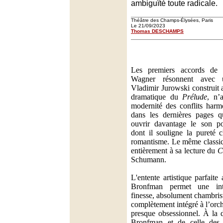
ambiguïté toute radicale.
Théâtre des Champs-Élysées, Paris
Le 21/09/2023
Thomas DESCHAMPS
Les premiers accords d
Wagner résonnent avec u
Vladimir Jurowski construit 
dramatique du
Prélude
, n’
modernité des conflits harm
dans les dernières pages q
ouvrir davantage le son po
dont il souligne la pureté c
romantisme. Le même classici
entièrement à sa lecture du
C
Schumann.
L'entente artistique parfaite
Bronfman permet une inte
finesse, absolument chambris
complètement intégré à l’orc
presque obsessionnel. À la 
Bronfman et de celle des c