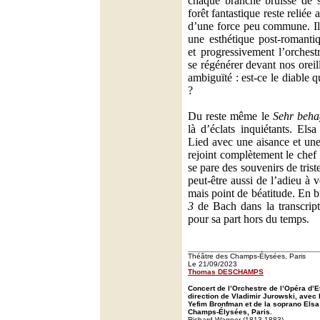
chaque branche bruisse de so
forêt fantastique reste reliée
d’une force peu commune. Il 
une esthétique post-romanti
et progressivement l’orchest
se régénérer devant nos oreil
ambiguïté : est-ce le diable 
?
Du reste même le
Sehr beha
là d’éclats inquiétants. Els
Lied avec une aisance et une
rejoint complètement le chef 
se pare des souvenirs de trist
peut-être aussi de l’adieu à 
mais point de béatitude. En bi
3
de Bach dans la transcrip
pour sa part hors du temps.
Théâtre des Champs-Élysées, Paris
Le 21/09/2023
Thomas DESCHAMPS
Concert de l’Orchestre de l’Opéra d’E
direction de Vladimir Jurowski, avec 
Yefim Bronfman et de la soprano Elsa
Champs-Élysées, Paris.
Richard Wagner (1813-1883)