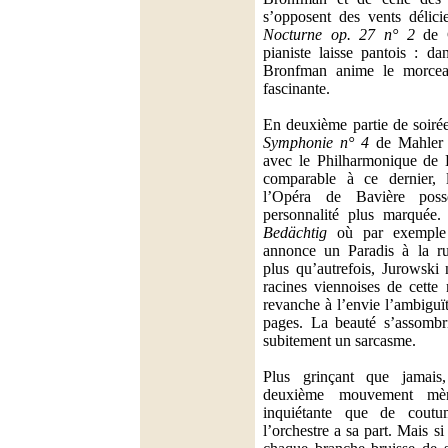
s’opposent des vents délici
Nocturne op. 27 n° 2
de C
pianiste laisse pantois : da
Bronfman anime le morcea
fascinante.
En deuxième partie de soirée
Symphonie n° 4
de Mahler q
avec le Philharmonique de 
comparable à ce dernier, l
l’Opéra de Bavière pos
personnalité plus marquée.
Bedächtig
où par exemple l
annonce un Paradis à la rus
plus qu’autrefois, Jurowski 
racines viennoises de cette 
revanche à l’envie l’ambiguï
pages. La beauté s’assombrit
subitement un sarcasme.
Plus grinçant que jamais
deuxième mouvement mè
inquiétante que de cout
l’orchestre a sa part. Mais 