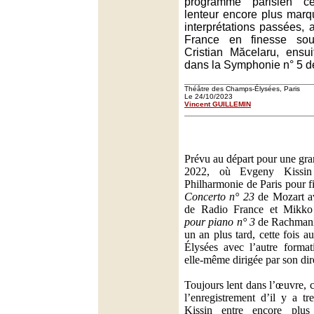
programme parisien ce
lenteur encore plus mar
interprétations passées,
France en finesse sou
Cristian Măcelaru, ensui
dans la Symphonie n° 5 de
Théâtre des Champs-Élysées, Paris
Le 24/10/2023
Vincent GUILLEMIN
Prévu au départ pour une gra
2022, où Evgeny Kissin 
Philharmonie de Paris pour fi
Concerto n° 23
de Mozart a
de Radio France et Mikko
pour piano n° 3
de Rachmani
un an plus tard, cette fois 
Élysées avec l’autre forma
elle-même dirigée par son dir
Toujours lent dans l’œuvre, 
l’enregistrement d’il y a t
Kissin entre encore plu