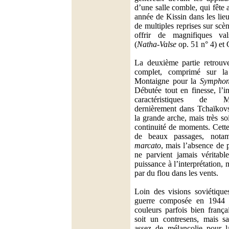
d’une salle comble, qui fête 
année de Kissin dans les lieu
de multiples reprises sur scè
offrir de magnifiques va
(
Natha-Valse
op. 51 n° 4) et 
La deuxième partie retrouve
complet, comprimé sur l
Montaigne pour la
Symphon
Débutée tout en finesse, l’in
caractéristiques de M
dernièrement dans Tchaïkovs
la grande arche, mais très s
continuité de moments. Cett
de beaux passages, nota
marcato
, mais l’absence de p
ne parvient jamais véritab
puissance à l’interprétation,
par du flou dans les vents.
Loin des visions soviétique
guerre composée en 1944 tr
couleurs parfois bien frança
soit un contresens, mais s
assez de mélancolie pour l