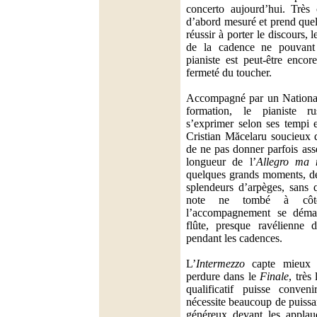
concerto aujourd’hui. Très c
d’abord mesuré et prend que
réussir à porter le discours, 
de la cadence ne pouvant 
pianiste est peut-être encor
fermeté du toucher.
Accompagné par un National
formation, le pianiste r
s’exprimer selon ses tempi e
Cristian Măcelaru soucieux d
de ne pas donner parfois as
longueur de l’
Allegro ma 
quelques grands moments, de
splendeurs d’arpèges, sans 
note ne tombé à côt
l’accompagnement se déma
flûte, presque ravélienne d
pendant les cadences.
L’
Intermezzo
capte mieux l
perdure dans le
Finale
, très 
qualificatif puisse conv
nécessite beaucoup de puissa
généreux devant les applau