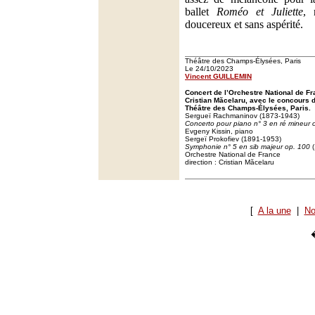
ballet
Roméo et Juliette
, 
doucereux et sans aspérité.
Théâtre des Champs-Élysées, Paris
Le 24/10/2023
Vincent GUILLEMIN
Concert de l’Orchestre National de Fr
Cristian Măcelaru, avec le concours 
Théâtre des Champs-Élysées, Paris.
Sergueï Rachmaninov (1873-1943)
Concerto pour piano n° 3 en ré mineur 
Evgeny Kissin, piano
Sergeï Prokofiev (1891-1953)
Symphonie n° 5 en sib majeur op. 100
(
Orchestre National de France
direction : Cristian Măcelaru
[
A la une
|
No