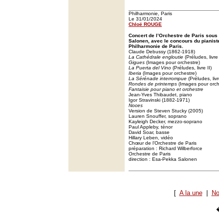
Philharmonie, Paris
Le 31/01/2024
Chloë ROUGE
Concert de l’Orchestre de Paris sous 
Salonen, avec le concours du pianist
Philharmonie de Paris.
Claude Debussy (1862-1918)
La Cathédrale engloutie
(Préludes, livre 
Gigues
(Images pour orchestre)
La Puerta del Vino
(Préludes, livre II)
Iberia
(Images pour orchestre)
La Sérénade interrompue
(Préludes, livr
Rondes de printemps
(Images pour orch
Fantaisie pour piano et orchestre
Jean-Yves Thibaudet, piano
Igor Stravinski (1882-1971)
Noces
Version de Steven Stucky (2005)
Lauren Snouffer, soprano
Kayleigh Decker, mezzo-soprano
Paul Appleby, ténor
David Soar, basse
Hillary Leben, vidéo
Chœur de l’Orchestre de Paris
préparation : Richard Wilberforce
Orchestre de Paris
direction : Esa-Pekka Salonen
[
A la une
|
No