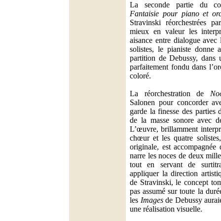
La seconde partie du co
Fantaisie pour piano et orc
Stravinski réorchestrées p
mieux en valeur les interp
aisance entre dialogue avec 
solistes, le pianiste donne 
partition de Debussy, dans u
parfaitement fondu dans l’orc
coloré.
La réorchestration de
No
Salonen pour concorder ave
garde la finesse des parties 
de la masse sonore avec de
L’œuvre, brillamment interpré
chœur et les quatre solistes
originale, est accompagnée 
narre les noces de deux mille
tout en servant de surtit
appliquer la direction artis
de Stravinski, le concept tom
pas assumé sur toute la duré
les
Images
de Debussy auraien
une réalisation visuelle.