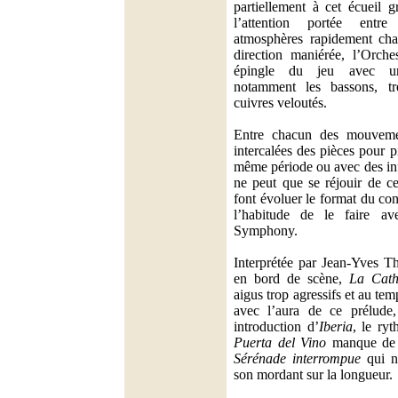
partiellement à cet écueil g
l’attention portée entr
atmosphères rapidement cha
direction maniérée, l’Orche
épingle du jeu avec un
notamment les bassons, tr
cuivres veloutés.
Entre chacun des mouvem
intercalées des pièces pour 
même période ou avec des inf
ne peut que se réjouir de c
font évoluer le format du c
l’habitude de le faire a
Symphony.
Interprétée par Jean-Yves Th
en bord de scène,
La Cath
aigus trop agressifs et au te
avec l’aura de ce prélude
introduction d’
Iberia
, le ry
Puerta del Vino
manque de 
Sérénade interrompue
qui ne
son mordant sur la longueur.