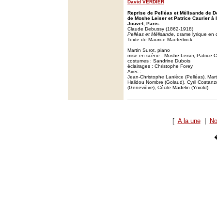
David VERDIER
Reprise de Pelléas et Mélisande de D
de Moshe Leiser et Patrice Caurier à 
Jouvet, Paris.
Claude Debussy (1862-1918)
Pelléas et Mélisande
, drame lyrique en 
Texte de Maurice Maeterlinck
Martin Surot, piano
mise en scène : Moshe Leiser, Patrice C
costumes : Sandrine Dubois
éclairages : Christophe Forey
Avec :
Jean-Christophe Lanièce (Pelléas), Mar
Halidou Nombre (Golaud), Cyril Costanzo
(Geneviève), Cécile Madelin (Yniold).
[
A la une
|
No