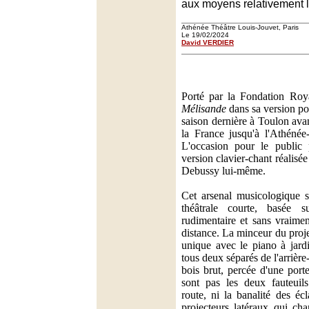
aux moyens relativement l
Athénée Théâtre Louis-Jouvet, Paris
Le 19/02/2024
David VERDIER
Porté par la Fondation Ro
Mélisande
dans sa version pou
saison dernière à Toulon ava
la France jusqu'à l'Athénée
L'occasion pour le public p
version clavier-chant réalisé
Debussy lui-même.
Cet arsenal musicologique s
théâtrale courte, basée 
rudimentaire et sans vraimen
distance. La minceur du proje
unique avec le piano à jard
tous deux séparés de l'arrièr
bois brut, percée d'une port
sont pas les deux fauteuil
route, ni la banalité des éc
projecteurs latéraux qui ch