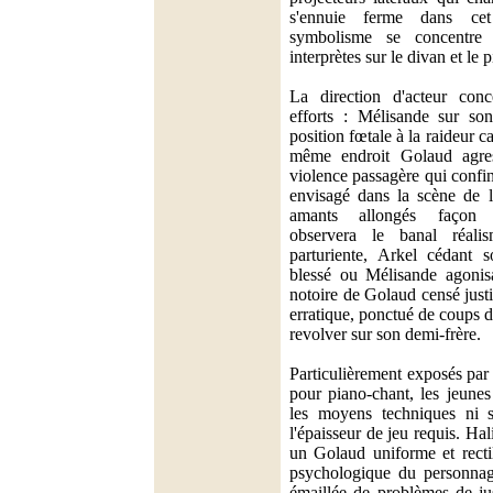
s'ennuie ferme dans ce
symbolisme se concentre 
interprètes sur le divan et le 
La direction d'acteur conc
efforts : Mélisande sur so
position fœtale à la raideur 
même endroit Golaud agre
violence passagère qui confin
envisagé dans la scène de 
amants allongés façon 
observera le banal réali
parturiente, Arkel cédant 
blessé ou Mélisande agonisa
notoire de Golaud censé just
erratique, ponctué de coups 
revolver sur son demi-frère.
Particulièrement exposés par 
pour piano-chant, les jeunes
les moyens techniques ni s
l'épaisseur de jeu requis. 
un Golaud uniforme et recti
psychologique du personnag
émaillée de problèmes de jus