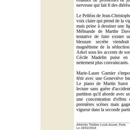
nerveuse qui fait fi des diérès
Le Pelléas de Jean-Christoph
voix claire qui prend de la vig
mais peine à dessiner une l
Mélisande de Marthe Davo
tentative de faire exister 
blessure secrète viendra
magnétisme de la séduction
Arkel sous les accents de son
Cécile Madelin puise en
nettement plus convaincants.
Marie-Laure Garnier s'impo
férir avec une Geneviève bie
Le piano de Martin Surot ré
lecture sans guère d'accide
partition qu'il aborde avec u
une concentration d'effets
premières scènes mais gagn
vigueur dans la seconde parti
Athénée Théâtre Louis-Jouvet, Paris
Le 19/02/2024