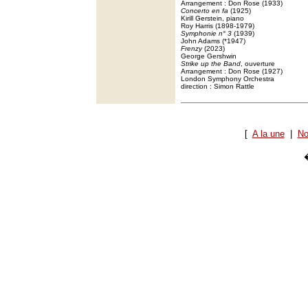
Arrangement : Don Rose (1933)
Concerto en fa
(1925)
Kirill Gerstein, piano
Roy Harris (1898-1979)
Symphonie n° 3
(1939)
John Adams (*1947)
Frenzy
(2023)
George Gershwin
Strike up the Band
, ouverture
Arrangement : Don Rose (1927)
London Symphony Orchestra
direction : Simon Rattle
[
A la une
|
No