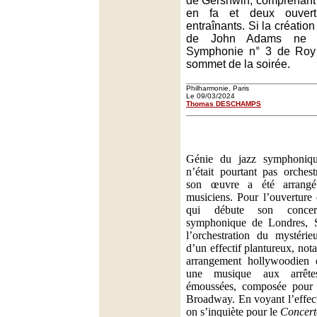
de Gershwin, comprenant 
en fa et deux ouvert
entraînants. Si la créatio
de John Adams ne c
Symphonie n° 3 de Roy H
sommet de la soirée.
Philharmonie, Paris
Le 09/03/2024
Thomas DESCHAMPS
Génie du jazz symphoniq
n’était pourtant pas orches
son œuvre a été arrangé
musiciens. Pour l’ouvertur
qui débute son concert
symphonique de Londres, S
l’orchestration du mystér
d’un effectif plantureux, no
arrangement hollywoodien 
une musique aux arrête
émoussées, composée pour l
Broadway. En voyant l’effect
on s’inquiète pour le
Concert