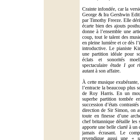
Crainte infondée, car la versi
George & Ira Gershwin Edit
par Timothy Freeze. Elle déri
écarte bien des ajouts posth
donne à l’ensemble une artic
coup, tout le talent des mus
en pleine lumière et ce dès l’
introductive. Le pianiste Kir
une partition idéale pour so
éclats et sonorités moe
spectaculaire étude
I got r
autant à son affaire.
À cette musique exubérante, R
l’entracte la beaucoup plus
de Roy Harris. En un mou
superbe partition tombée e
succession d’états contrastés
direction de Sir Simon, on as
toute en finesse d’une arch
chef britannique détaille les 
apporte une belle clarté à un
jamais écrasant. Le com
revendique aussi une «
s