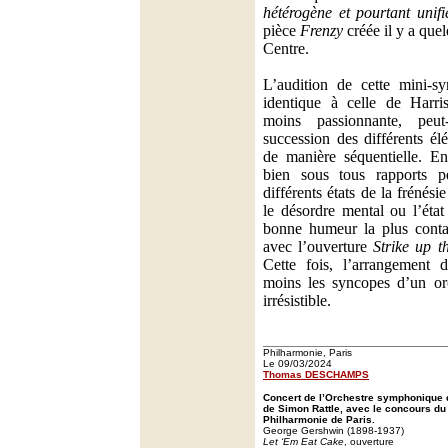
hétérogène et pourtant unifi
pièce
Frenzy
créée il y a que
Centre.
L’audition de cette mini-s
identique à celle de Harri
moins passionnante, peu
succession des différents é
de manière séquentielle. En
bien sous tous rapports p
différents états de la frénés
le désordre mental ou l’état
bonne humeur la plus contag
avec l’ouverture
Strike up 
Cette fois, l’arrangement
moins les syncopes d’un orc
irrésistible.
Philharmonie, Paris
Le 09/03/2024
Thomas DESCHAMPS
Concert de l’Orchestre symphonique d
de Simon Rattle, avec le concours du p
Philharmonie de Paris.
George Gershwin (1898-1937)
Let ‘Em Eat Cake
, ouverture