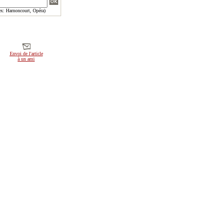
x: Harnoncourt, Opéra)
Envoi de l'article
à un ami