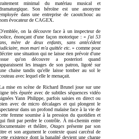
traitement minimal du matériau musical et
dramaturgique. Son héroïne est une anonyme
employée dans une entreprise de caoutchouc au
nom évocateur de CAGEX.
D'emblée, on la découvre face à un inspecteur de
police, énonçant d'une façon motorique : «
j'ai 53
ans, mère de deux enfants, sans antécédent
judiciaire, mon mari m'a quittée etc.
» comme pour
décrire une situation qui ne laisse rien prévoir d'une
issue qu'on découvre a posteriori quand
apparaissent les images de son patron, ligoté sur
une chaise tandis qu'elle laisse tomber au sol le
couteau avec lequel elle le menaçait.
La mise en scène de Richard Brunel joue sur une
ligne très épurée avec de subtiles séquences vidéo
signées Yann Philippe, parfois saisies en direct ou
bien avec de micro décalages et qui plongent le
spectateur dans un profond malaise face à la vie de
cette femme soumise à la pression du quotidien et
qui finit par perdre le contrôle. À mi-chemin entre
documentaire et théâtre,
Otages
présente par son
titre et son argument le contexte quasi carcéral de
cette existence dont la banalité devient une charge