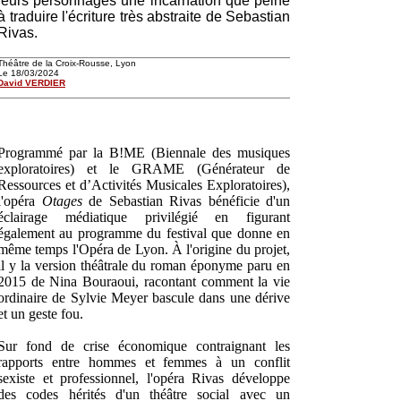
leurs personnages une incarnation que peine
à traduire l'écriture très abstraite de Sebastian
Rivas.
Théâtre de la Croix-Rousse, Lyon
Le 18/03/2024
David VERDIER
Programmé par la B!ME (Biennale des musiques
exploratoires) et le GRAME (Générateur de
Ressources et d’Activités Musicales Exploratoires),
l'opéra
Otages
de Sebastian Rivas bénéficie d'un
éclairage médiatique privilégié en figurant
également au programme du festival que donne en
même temps l'Opéra de Lyon. À l'origine du projet,
il y la version théâtrale du roman éponyme paru en
2015 de Nina Bouraoui, racontant comment la vie
ordinaire de Sylvie Meyer bascule dans une dérive
et un geste fou.
Sur fond de crise économique contraignant les
rapports entre hommes et femmes à un conflit
sexiste et professionnel, l'opéra Rivas développe
des codes hérités d'un théâtre social avec un