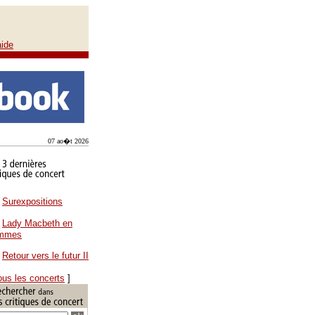
aide
07 ao�t 2026
Surexpositions
Lady Macbeth en
ammes
Retour vers le futur II
ous les concerts
]