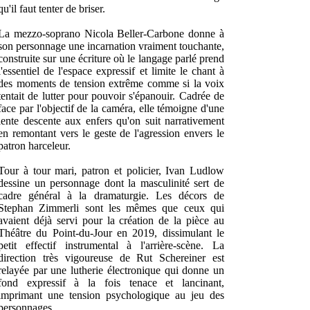
qu'il faut tenter de briser.
La mezzo-soprano Nicola Beller-Carbone donne à
son personnage une incarnation vraiment touchante,
construite sur une écriture où le langage parlé prend
l'essentiel de l'espace expressif et limite le chant à
des moments de tension extrême comme si la voix
tentait de lutter pour pouvoir s'épanouir. Cadrée de
face par l'objectif de la caméra, elle témoigne d'une
lente descente aux enfers qu'on suit narrativement
en remontant vers le geste de l'agression envers le
patron harceleur.
Tour à tour mari, patron et policier, Ivan Ludlow
dessine un personnage dont la masculinité sert de
cadre général à la dramaturgie. Les décors de
Stephan Zimmerli sont les mêmes que ceux qui
avaient déjà servi pour la création de la pièce au
Théâtre du Point-du-Jour en 2019, dissimulant le
petit effectif instrumental à l'arrière-scène. La
direction très vigoureuse de Rut Schereiner est
relayée par une lutherie électronique qui donne un
fond expressif à la fois tenace et lancinant,
imprimant une tension psychologique au jeu des
personnages.