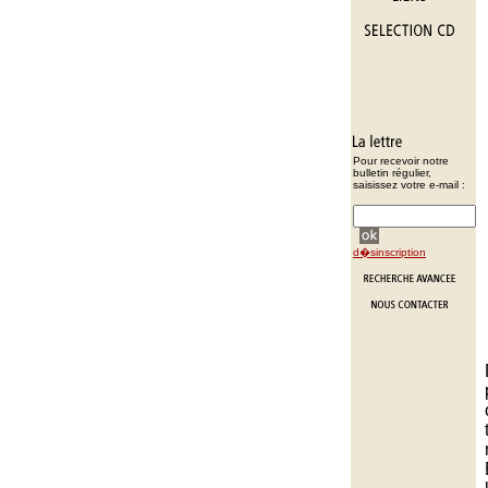
Pour recevoir notre
bulletin régulier,
saisissez votre e-mail :
d�sinscription