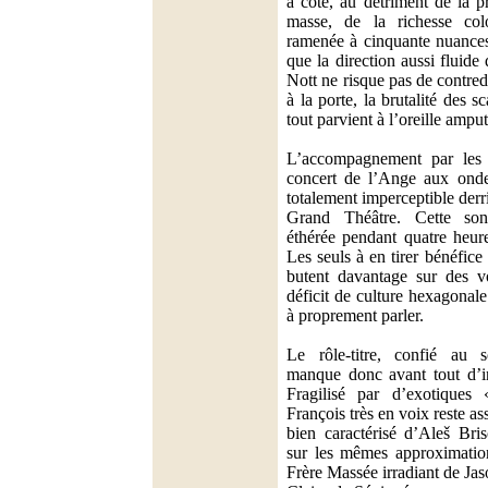
à côté, au détriment de la p
masse, de la richesse colo
ramenée à cinquante nuances
que la direction aussi fluid
Nott ne risque pas de contre
à la porte, la brutalité des 
tout parvient à l’oreille ampu
L’accompagnement par les
concert de l’Ange aux ond
totalement imperceptible derr
Grand Théâtre. Cette sonor
éthérée pendant quatre heure
Les seuls à en tirer bénéfice
butent davantage sur des vo
déficit de culture hexagonale q
à proprement parler.
Le rôle-titre, confié au
manque donc avant tout d’int
Fragilisé par d’exotiques 
François très en voix reste a
bien caractérisé d’Aleš Bri
sur les mêmes approximatio
Frère Massée irradiant de Ja