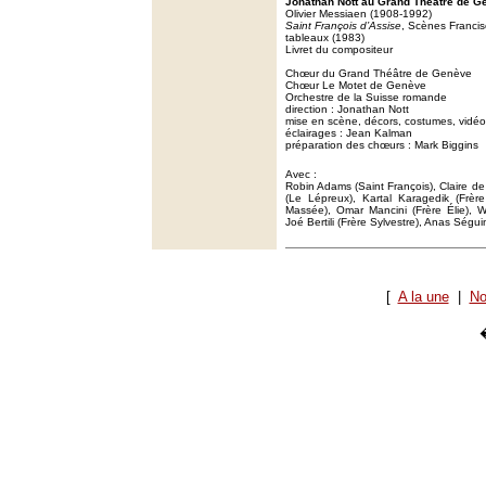
Jonathan Nott au Grand Théâtre de G
Olivier Messiaen (1908-1992)
Saint François d’Assise
, Scènes Francisc
tableaux (1983)
Livret du compositeur
Chœur du Grand Théâtre de Genève
Chœur Le Motet de Genève
Orchestre de la Suisse romande
direction : Jonathan Nott
mise en scène, décors, costumes, vidé
éclairages : Jean Kalman
préparation des chœurs : Mark Biggins
Avec :
Robin Adams (Saint François), Claire de 
(Le Lépreux), Kartal Karagedik (Frèr
Massée), Omar Mancini (Frère Élie), Wi
Joé Bertili (Frère Sylvestre), Anas Séguin
[
A la une
|
No