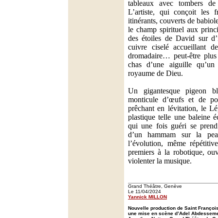
tableaux avec tombers de r
L’artiste, qui conçoit les
itinérants, couverts de babiole
le champ spirituel aux prin
des étoiles de David sur d’
cuivre ciselé accueillant d
dromadaire… peut-être plus 
chas d’une aiguille qu’un 
royaume de Dieu.
Un gigantesque pigeon bl
monticule d’œufs et de po
prêchant en lévitation, le L
plastique telle une baleine 
qui une fois guéri se prend
d’un hammam sur la peau
l’évolution, même répétitiv
premiers à la robotique, ouv
violenter la musique.
Grand Théâtre, Genève
Le 11/04/2024
Yannick MILLON
Nouvelle production de Saint Franço
une mise en scène d’Adel Abdessemed