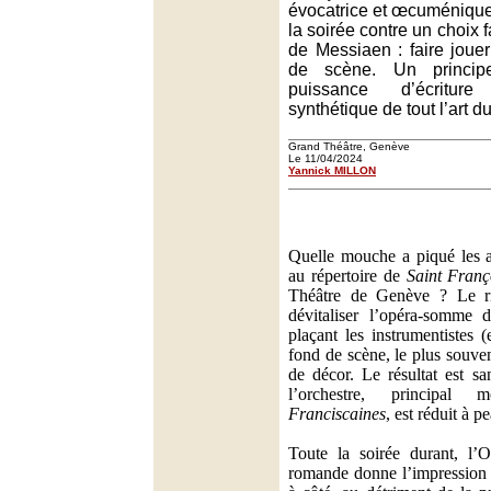
évocatrice et œcuménique, 
la soirée contre un choix f
de Messiaen : faire jouer
de scène. Un princip
puissance d’écriture
synthétique de tout l’art d
Grand Théâtre, Genève
Le 11/04/2024
Yannick MILLON
Quelle mouche a piqué les ar
au répertoire de
Saint Franç
Théâtre de Genève ? Le ri
dévitaliser l’opéra-somme 
plaçant les instrumentistes 
fond de scène, le plus souven
de décor. Le résultat est sa
l’orchestre, principa
Franciscaines
, est réduit à p
Toute la soirée durant, l’O
romande donne l’impression 