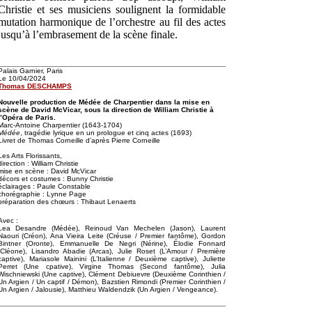
Christie et ses musiciens soulignent la formidable
mutation harmonique de l’orchestre au fil des actes
jusqu’à l’embrasement de la scène finale.
Palais Garnier, Paris
Le 10/04/2024
Thomas DESCHAMPS
Nouvelle production de Médée de Charpentier dans la mise en
scène de David McVicar, sous la direction de William Christie à
l’Opéra de Paris.
Marc-Antoine Charpentier (1643-1704)
Médée
, tragédie lyrique en un prologue et cinq actes (1693)
Livret de Thomas Corneille d’après Pierre Corneille
Les Arts Florissants,
direction : William Christie
mise en scène : David McVicar
décors et costumes : Bunny Christie
éclairages : Paule Constable
chorégraphie : Lynne Page
préparation des chœurs : Thibaut Lenaerts
Avec :
Lea Desandre (Médée), Reinoud Van Mechelen (Jason), Laurent
Naouri (Créon), Ana Vieira Leite (Créuse / Premier fantôme), Gordon
Bintner (Oronte), Emmanuelle De Negri (Nérine), Élodie Fonnard
(Cléone), Lisandro Abadie (Arcas), Julie Roset (L’Amour / Première
captive), Mariasole Mainini (L’Italienne / Deuxième captive), Juliette
Perret (Une cpative), Virgine Thomas (Second fantôme), Julia
Wischniewski (Une captive), Clément Debiuevre (Deuxième Corinthien /
Un Argien / Un captif / Démon), Bazstien Rimondi (Premier Corinthien /
Un Argien / Jalousie), Matthieu Waldendzik (Un Argien / Vengeance).