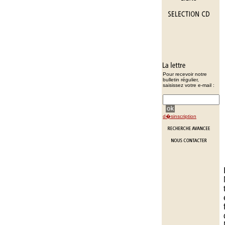
Pour recevoir notre
bulletin régulier,
saisissez votre e-mail :
d�sinscription