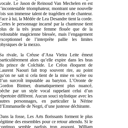
vocale. Le Jason de Reinoud Van Mechelen en est
l’incontestable triomphateur, montrant une nouvelle
fois son immense talent de tragédien et de chanteur.
Face à lui, la Médée de Lea Desandre tient la corde.
Certes le personnage incarné par la chanteuse tient
plus de la très jeune femme flouée que de la
redoutable magicienne blessée, mais l’engagement
exceptionnel de l’interprète pallie les limites
physiques de la mezzo.
Sa rivale, la Créuse d’Ana Vieira Leite émeut
particulièrement alors qu’elle expire dans les bras
du prince de Colchide. Le Créon éloquent de
Laurent Naouri fait trop souvent rire, au point
qu’on ne sait si cela tient de la mise en scène ou
d’un surcroît imputable au baryton. L’Oronte de
Gordon Bintner, dramatiquement plus nuancé,
pèche par un style vocal rappelant celui d’un
répertoire différent. Aucun souci stylistique avec les
autres personnages, en particulier la Nérine
d’Emmanuelle de Negri, d’une justesse déchirante.
Dans la fosse, Les Arts florissants forment le plus
légitime des ensembles pour ce retour attendu. Si le
continuo semble parfois trop assoupi, William