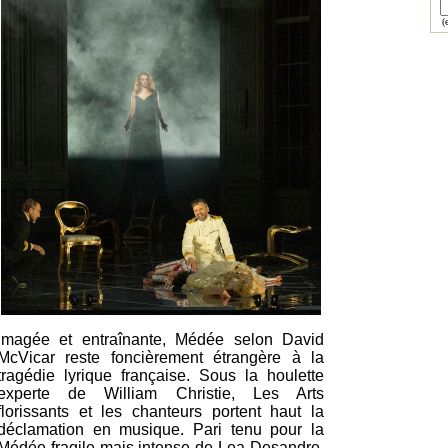
(e
Imagée et entraînante, Médée selon David
McVicar reste foncièrement étrangère à la
tragédie lyrique française. Sous la houlette
experte de William Christie, Les Arts
florissants et les chanteurs portent haut la
déclamation en musique. Pari tenu pour la
Médée fragile mais intense de Lea Desandre,