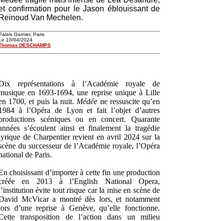
et confirmation pour le Jason éblouissant de
Reinoud Van Mechelen.
Palais Garnier, Paris
Le 10/04/2024
Thomas DESCHAMPS
Dix représentations à l’Académie royale de
musique en 1693-1694, une reprise unique à Lille
en 1700, et puis la nuit.
Médée
ne ressuscite qu’en
1984 à l’Opéra de Lyon et fait l’objet d’autres
productions scéniques ou en concert. Quarante
années s’écoulent ainsi et finalement la tragédie
lyrique de Charpentier revient en avril 2024 sur la
scène du successeur de l’Académie royale, l’Opéra
national de Paris.
En choisissant d’importer à cette fin une production
créée en 2013 à l’English National Opera,
l’institution évite tout risque car la mise en scène de
David McVicar a montré dès lors, et notamment
lors d’une reprise à Genève, qu’elle fonctionne.
Cette transposition de l’action dans un milieu