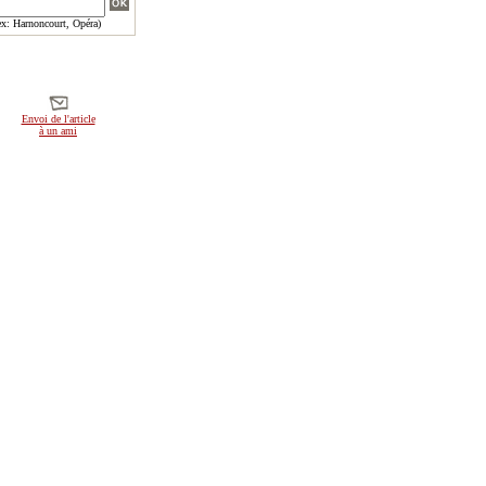
x: Harnoncourt, Opéra)
Envoi de l'article
à un ami