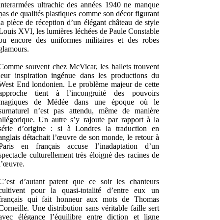
interarmées ultrachic des années 1940 ne manque
pas de qualités plastiques comme son décor figurant
la pièce de réception d’un élégant château de style
Louis XVI, les lumières léchées de Paule Constable
ou encore des uniformes militaires et des robes
glamours.
Comme souvent chez McVicar, les ballets trouvent
leur inspiration ingénue dans les productions du
West End londonien. Le problème majeur de cette
approche tient à l’incongruité des pouvoirs
magiques de Médée dans une époque où le
surnaturel n’est pas attendu, même de manière
allégorique. Un autre s’y rajoute par rapport à la
série d’origine : si à Londres la traduction en
anglais détachait l’œuvre de son monde, le retour à
Paris en français accuse l’inadaptation d’un
spectacle culturellement très éloigné des racines de
l’œuvre.
C’est d’autant patent que ce soir les chanteurs
cultivent pour la quasi-totalité d’entre eux un
français qui fait honneur aux mots de Thomas
Corneille. Une distribution sans véritable faille sert
avec élégance l’équilibre entre diction et ligne