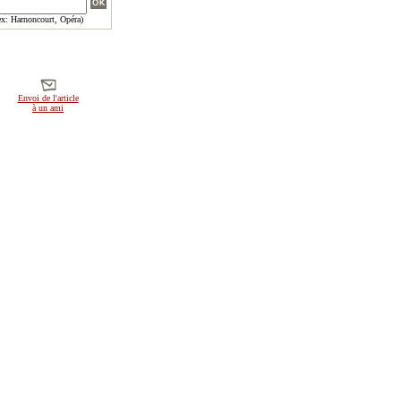
x: Harnoncourt, Opéra)
Envoi de l'article
à un ami