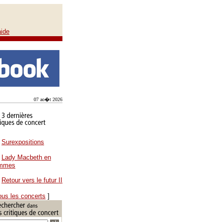
aide
07 ao�t 2026
Surexpositions
Lady Macbeth en
ammes
Retour vers le futur II
ous les concerts
]