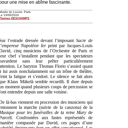
pour une mise en abîme fascinante.
Musée du Louvre, Paris
Le 13/06/2024
Thomas DESCHAMPS
Sur l’estrade dressée devant l’imposant
Sacre de
l’empereur Napoléon Ier
peint par Jacques-Louis
David, cinq musiciens de l’Orchestre de Paris et
leur chef s’installent pendant que les spectateurs
bavardent sans leur prêter particulièrement
attention. Le baryton Thomas Florio s’assied quant
à lui assis nonchalamment sur un trône de théâtre,
feint la fatigue et s’endort. Le silence se fait alors
que Klaus Mäkelä semble recueilli. Il dure depuis
un moment quand plusieurs coups de percussion se
font entendre depuis une salle voisine.
De là-bas viennent en procession des musiciens qui
entonnent la marche (suivie de la canzona) de la
Musique pour les funérailles de la reine Mary
de
Purcell. Confrontées aux fastes représentés de
manière compassée par David, ces pages d’une
sobriété étreignante font un effet sensationnel. Les