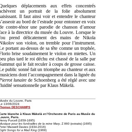
Quelques déplacements aux effets concentrés
achèvent un portrait de la folie absolument
saisissant. Il faut ainsi voir et entendre le chanteur
s’asseoir au bord de l’estrade pour entonner en voix
de contre-ténor une parodie de chanson d’amour
face à la directrice du musée du Louvre. Lorsque le
fou prend délicatement des mains de Nikola
Nikolov son violon, on tremble pour l’instrument.
Le portant au-dessus de sa tête comme un trophée,
Florio brise soudainement le violon en miettes. Un
peu plus tard le roi déchu est chassé de la salle par
Sammut qui le fait reculer à coups de grosse caisse.
Le public sonné fait un triomphe au chanteur et aux
musiciens dont l’accompagnement dans la lignée du
Pierrot lunaire
de Schoenberg a été réglé avec une
fluidité sensationnelle par Klaus Mäkelä.
Musée du Louvre, Paris
Le 13/06/2024
Thomas DESCHAMPS
Carte blanche à Klaus Mäkelä et l’Orchestre de Paris au Musée du
Louvre, Paris.
Henry Purcell (1659-1695)
Musique pour les funérailles de la reine Mary
, Z 860 (extraits) (1695)
Peter Maxwell Davies (1934-2016)
Eight Songs for a Mad King
(1969)