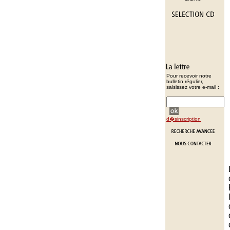
Pour recevoir notre
bulletin régulier,
saisissez votre e-mail :
d�sinscription