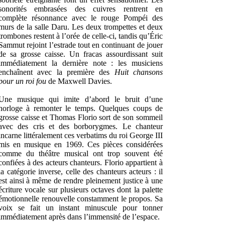
sonorités embrasées des cuivres rentrent en
complète résonnance avec le rouge Pompéi des
murs de la salle Daru. Les deux trompettes et deux
trombones restent à l’orée de celle-ci, tandis qu’Éric
Sammut rejoint l’estrade tout en continuant de jouer
de sa grosse caisse. Un fracas assourdissant suit
immédiatement la dernière note : les musiciens
enchaînent avec la première des
Huit chansons
pour un roi fou
de Maxwell Davies.
Une musique qui imite d’abord le bruit d’une
horloge à remonter le temps. Quelques coups de
grosse caisse et Thomas Florio sort de son sommeil
avec des cris et des borborygmes. Le chanteur
incarne littéralement ces verbatims du roi George III
mis en musique en 1969. Ces pièces considérées
comme du théâtre musical ont trop souvent été
confiées à des acteurs chanteurs. Florio appartient à
la catégorie inverse, celle des chanteurs acteurs : il
est ainsi à même de rendre pleinement justice à une
écriture vocale sur plusieurs octaves dont la palette
émotionnelle renouvelle constamment le propos. Sa
voix se fait un instant minuscule pour tonner
immédiatement après dans l’immensité de l’espace.