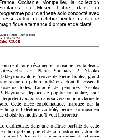
France Occitanie Montpellier, la collection
Soulages du Musée Fabre, dans un
programme pour clarinette solo concocté avec
finesse autour du célèbre peintre, dans une
magnifique alternance d’ombre et de clarté.
Musée Fabre, Montpellier
Le 11/07/2024
Chloë ROUGE
Comment faire résonner en musique les tableaux
outres-noirs de Pierre Soulages ? Nicolas
Baldeyrou explore l’œuvre de Pierre Boulez, grand
admirateur du peintre ruthénois, dont il possédait
plusieurs toiles. Entouré de peintures, Nicolas
Baldeyrou se déplace de pupitre en pupitre, pour
interpréter
Domaines
dans sa version pour clarinette
solo. Cette pièce emblématique, marquée par la
technique d’aléatoire contrôlé, permet au musicien
de choisir les motifs qu’il veut interpréter.
Le clarinettiste, dans une maîtrise parfaite de cette
partition polymorphe et de son instrument, dompte
la virtuosité des traits les plus escarpés et embrasse