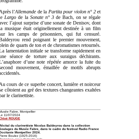
programme.
Après l’
Allemande
de la
Partita pour violon n° 2
et
le
Largo
de la
Sonate n° 3
de Bach, on se régale
avec l’ajout surprise d’une sonate de Denisov, dont
la musique était originellement destinée à un film
sur les camps de prisonniers, qui fut censuré.
Baldeyrou rend poignant le premier mouvement,
plein de quarts de ton et de chromatismes retournés.
La lamentation initiale se transforme rapidement en
une séance de torture aux suraigus déchirants.
L’anaphore d’une note répétée amorce la fuite du
second mouvement, émaillée de motifs abrupts
accidentés.
Au cours de ce superbe concert, lumière et noirceur
se côtoient au gré des textures changeantes exaltées
par le clarinettiste.
Musée Fabre, Montpellier
Le 11/07/2024
Chloë ROUGE
Récital du clarinettiste Nicolas Baldeyrou dans la collection
Soulages du Musée Fabre, dans le cadre du festival Radio France
Occitanie Montpellier 2024.
Pierre Boulez (1925-2016)