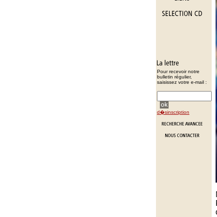
Pour recevoir notre
bulletin régulier,
saisissez votre e-mail :
d�sinscription