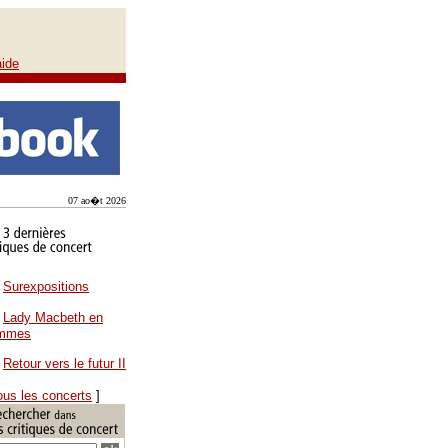
aide
07 ao�t 2026
Surexpositions
Lady Macbeth en
ammes
Retour vers le futur II
ous les concerts
]