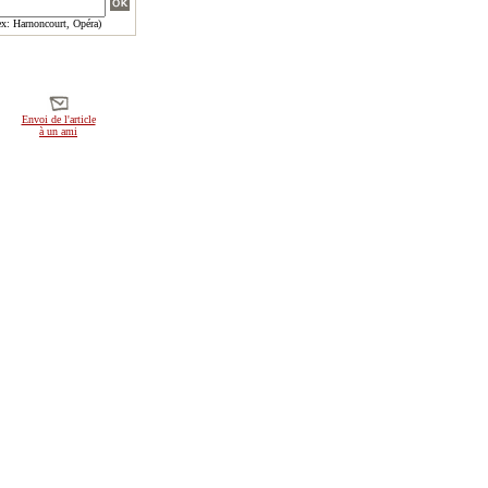
x: Harnoncourt, Opéra)
Envoi de l'article
à un ami