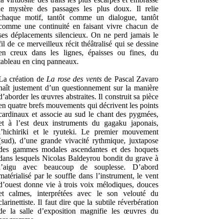
le mystère des passages les plus doux. Il relie
chaque motif, tantôt comme un dialogue, tantôt
comme une continuité en faisant vivre chacun de
ses déplacements silencieux. On ne perd jamais le
fil de ce merveilleux récit théâtralisé qui se dessine
en creux dans les lignes, épaisses ou fines, du
tableau en cinq panneaux.
La création de
La rose des vents
de Pascal Zavaro
naît justement d’un questionnement sur la manière
d’aborder les œuvres abstraites. Il construit sa pièce
en quatre brefs mouvements qui décrivent les points
cardinaux et associe au sud le chant des pygmées,
et à l’est deux instruments du gagaku japonais,
l’hichiriki et le ryuteki. Le premier mouvement
(sud), d’une grande vivacité rythmique, juxtapose
des gammes modales ascendantes et des hoquets
dans lesquels Nicolas Baldeyrou bondit du grave à
l’aigu avec beaucoup de souplesse. D’abord
matérialisé par le souffle dans l’instrument, le vent
d’ouest donne vie à trois voix mélodiques, douces
et calmes, interprétées avec le son velouté du
clarinettiste. Il faut dire que la subtile réverbération
de la salle d’exposition magnifie les œuvres du