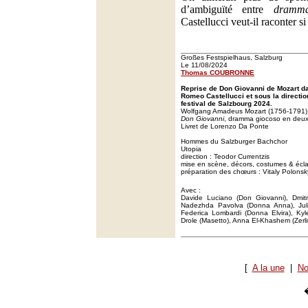
d’ambiguïté entre
dramm
Castellucci veut-il raconter s
Großes Festspielhaus, Salzburg
Le 11/08/2024
Thomas COUBRONNE
Reprise de Don Giovanni de Mozart d
Romeo Castellucci et sous la directio
festival de Salzbourg 2024.
Wolfgang Amadeus Mozart (1756-1791)
Don Giovanni
, dramma giocoso en deux
Livret de Lorenzo Da Ponte
Hommes du Salzburger Bachchor
Utopia
direction : Teodor Currentzis
mise en scène, décors, costumes & écla
préparation des chœurs : Vitaly Polonsk
Avec :
Davide Luciano (Don Giovanni), Dmitr
Nadezhda Pavolva (Donna Anna), Juli
Federica Lombardi (Donna Elvira), Kyl
Drole (Masetto), Anna El-Khashem (Zerli
[
A la une
|
No