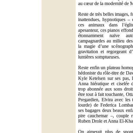
au cœur de la modernité de M
Reste de très belles images, fo
inattendues, hypnotiques – c
ces animaux dans l’égli
apesanteur, ces pianos effond
étonnamment naïve auto
campagnardes au milieu des 
la magie d’une scénographi
gravitation et regorgeant d
lumières somptueuses.
Reste enfin un plateau homog
hédoniste du rôle-titre de Da
Kyle Ketelsen sur ses pas, 
Anna hiératique et ciselée
trop abonnée aux sons droit
être tout à fait touchante, Ott
Pregardien, Elvira avec les 
lourde) de Federica Lombar
ses bagages deux beaux enf
pire cauchemar –, couple r
Ruben Drole et Anna El-Kh
On aimerait plus de sponta