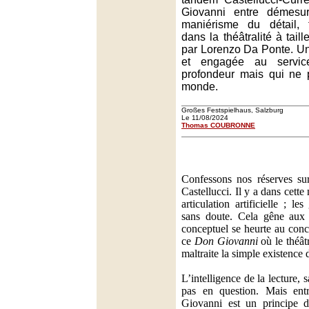
Giovanni entre démes
maniérisme du détail, fr
dans la théâtralité à tai
par Lorenzo Da Ponte. Une
et engagée au servic
profondeur mais qui ne p
monde.
Großes Festspielhaus, Salzburg
Le 11/08/2024
Thomas COUBRONNE
Confessons nos réserves su
Castellucci. Il y a dans cett
articulation artificielle ; le
sans doute. Cela gêne aux 
conceptuel se heurte au concr
ce
Don Giovanni
où le théât
maltraite la simple existence
L’intelligence de la lecture, s
pas en question. Mais en
Giovanni est un principe d