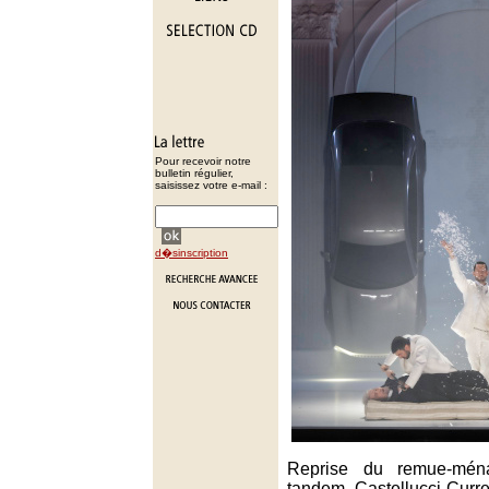
Pour recevoir notre
bulletin régulier,
saisissez votre e-mail :
d�sinscription
Reprise du remue-mén
tandem Castellucci-Curr