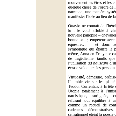
mouvement les êtres et les co
quelque chose de l’ordre de l’
narration, une manière syst
manifester l’idée au lieu de la 
Ottavio ne connaît de l’héro
lu : le voilà affublé à ch
nouvelle panoplie – chevalie
bonne sœur, empereur avec 
équestre… – et donc as
symbolique qui étouffe la p
même, Anna en Érinye se can
de tragédienne, tandis que
l’utilisation
ad nauseam
d’un
écrase volontiers les personn
Virtuosité, démesure, précisi
l’humble vie sur les planc
Teodor Currentzis, à la tête
Utopia totalement à l’unis
narcissique, surlignée, co
refusant tout équilibre à u
comme un recueil de contra
cadences démonstrativ
sensationnel éteint la poésie