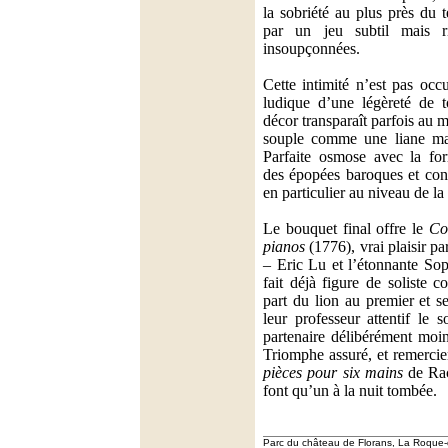
la sobriété au plus près du 
par un jeu subtil mais r
insoupçonnées.
Cette intimité n’est pas occ
ludique d’une légèreté de 
décor transparaît parfois au 
souple comme une liane mai
Parfaite osmose avec la for
des épopées baroques et cont
en particulier au niveau de la
Le bouquet final offre le
Co
pianos
(1776), vrai plaisir pa
– Eric Lu et l’étonnante Sop
fait déjà figure de soliste 
part du lion au premier et s
leur professeur attentif le s
partenaire délibérément moin
Triomphe assuré, et remerci
pièces pour six mains
de Rac
font qu’un à la nuit tombée.
Parc du château de Florans, La Roque-