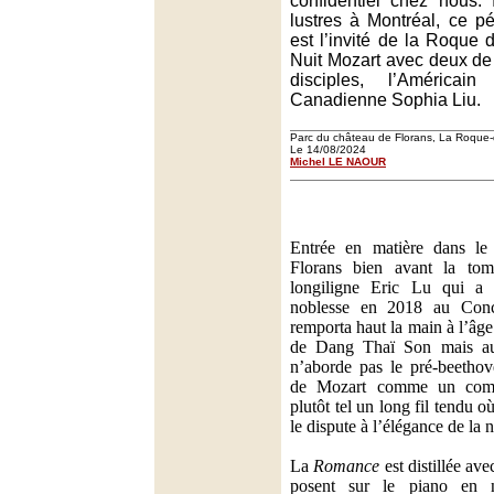
confidentiel chez nous. 
lustres à Montréal, ce 
est l’invité de la Roque
Nuit Mozart avec deux de
disciples, l’América
Canadienne Sophia Liu.
Parc du château de Florans, La Roque-
Le 14/08/2024
Michel LE NAOUR
Entrée en matière dans l
Florans bien avant la to
longiligne Eric Lu qui a a
noblesse en 2018 au Conc
remporta haut la main à l’âge
de Dang Thaï Son mais au
n’aborde pas le pré-beetho
de Mozart comme un comb
plutôt tel un long fil tendu où
le dispute à l’élégance de la n
La
Romance
est distillée ave
posent sur le piano en n