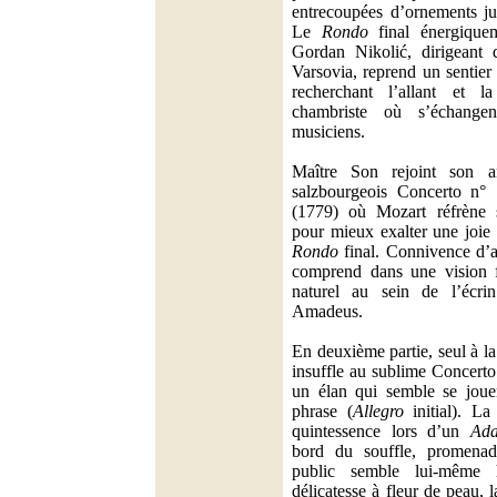
entrecoupées d’ornements ju
Le
Rondo
final énergique
Gordan Nikolić, dirigeant 
Varsovia, reprend un sentier
recherchant l’allant et 
chambriste où s’échangen
musiciens.
Maître Son rejoint son a
salzbourgeois Concerto n°
(1779) où Mozart réfrène s
pour mieux exalter une joie 
Rondo
final. Connivence d’
comprend dans une vision fa
naturel au sein de l’écri
Amadeus.
En deuxième partie, seul à l
insuffle au sublime Concert
un élan qui semble se jouer
phrase (
Allegro
initial). La 
quintessence lors d’un
Ada
bord du souffle, promenad
public semble lui-même
délicatesse à fleur de peau, 