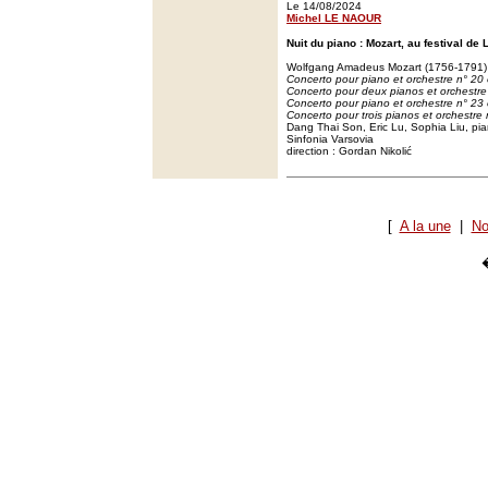
Le 14/08/2024
Michel LE NAOUR
Nuit du piano : Mozart, au festival d
Wolfgang Amadeus Mozart (1756-1791)
Concerto pour piano et orchestre n° 20
Concerto pour deux pianos et orchestr
Concerto pour piano et orchestre n° 23
Concerto pour trois pianos et orchestre
Dang Thai Son, Eric Lu, Sophia Liu, pi
Sinfonia Varsovia
direction : Gordan Nikolić
[
A la une
|
No