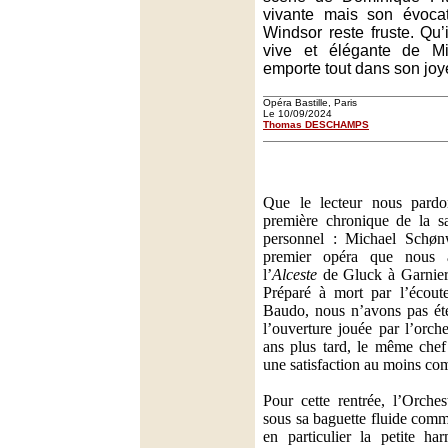
vivante mais son évocat
Windsor reste fruste. Qu’i
vive et élégante de M
emporte tout dans son joye
Opéra Bastille, Paris
Le 10/09/2024
Thomas DESCHAMPS
Que le lecteur nous pardo
première chronique de la s
personnel : Michael Schøn
premier opéra que nous 
l’
Alceste
de Gluck à Garnier
Préparé à mort par l’écout
Baudo, nous n’avons pas été
l’ouverture jouée par l’orch
ans plus tard, le même che
une satisfaction au moins co
Pour cette rentrée, l’Orches
sous sa baguette fluide com
en particulier la petite ha