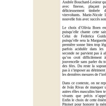
Andrée Bouchard-Lesieur qui 
avec finesse, plaçant p
délicieusement timbrée 
virevoltants. Marie-Nicole
nouvelle fois avec succès so
Le choix d’Olivia Boen en
puisqu’elle chante cette sa
Celui de Federica Guid
puisqu’elle sera la Marguerit
première sonne bien trop lé
parfois acidulée dans les 
seconde ne parvient pas à al
qu’on croit difficilement
jouvencelle sans parler du t
des fées. Du reste la sopran
pas à s’imposer au détriment
les dernières mesures de l’irré
Dans ce contexte, on ne rep
de Iván Rivas de manquer u
autres rôles masculins bien t
vivants que précis n’appel
Enfin le choix de cette énièm
Pitoiset pour honorer la mé