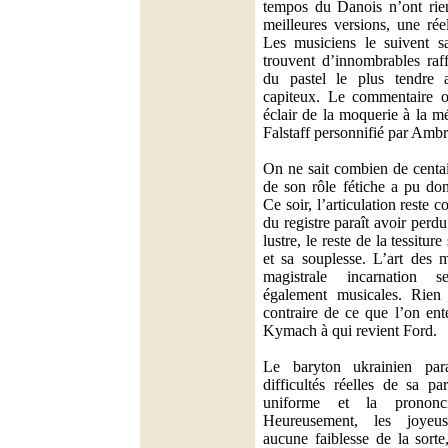
tempos du Danois n’ont rie
meilleures versions, une rée
Les musiciens le suivent s
trouvent d’innombrables raf
du pastel le plus tendre 
capiteux. Le commentaire o
éclair de la moquerie à la m
Falstaff personnifié par Amb
On ne sait combien de centai
de son rôle fétiche a pu don
Ce soir, l’articulation reste c
du registre paraît avoir perd
lustre, le reste de la tessitur
et sa souplesse. L’art des 
magistrale incarnation s
également musicales. Rien
contraire de ce que l’on en
Kymach à qui revient Ford.
Le baryton ukrainien par
difficultés réelles de sa pa
uniforme et la prononc
Heureusement, les joyeu
aucune faiblesse de la sorte