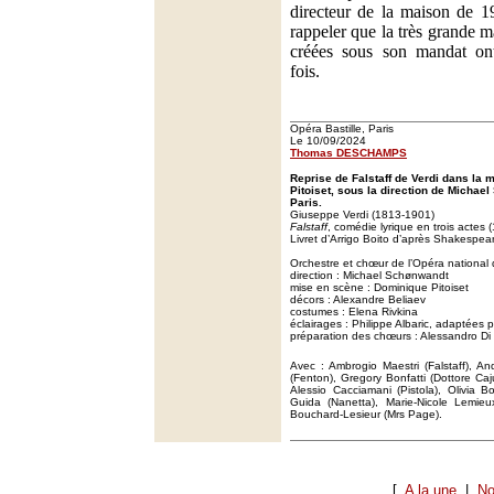
directeur de la maison de 
rappeler que la très grande m
créées sous son mandat ont
fois.
Opéra Bastille, Paris
Le 10/09/2024
Thomas DESCHAMPS
Reprise de Falstaff de Verdi dans la
Pitoiset, sous la direction de Michae
Paris.
Giuseppe Verdi (1813-1901)
Falstaff
, comédie lyrique en trois actes 
Livret d’Arrigo Boito d’après Shakespea
Orchestre et chœur de l’Opéra national 
direction : Michael Schønwandt
mise en scène : Dominique Pitoiset
décors : Alexandre Beliaev
costumes : Elena Rivkina
éclairages : Philippe Albaric, adaptées p
préparation des chœurs : Alessandro Di
Avec : Ambrogio Maestri (Falstaff), An
(Fenton), Gregory Bonfatti (Dottore Caj
Alessio Cacciamani (Pistola), Olivia B
Guida (Nanetta), Marie-Nicole Lemieu
Bouchard-Lesieur (Mrs Page).
[
A la une
|
No