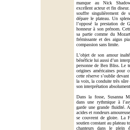
manque au Nick Shadow 
excellent acteur et fin diseu
souffre singulièrement de s
dépare le plateau. Un splen
l’opposé la prestation de G
honneur à son prénom. Cett
sa partie comme du Mozart 
frémissante et des aigus pi
compassion sans limite.
L’objet de son amour inalt
bénéficie lui aussi d’un inter
personne de Ben Bliss. Le té
origines américaines pour c
cette réserve s’oublie devan
la voix, la conduite très sûre
son interprétation absolument
Dans la fosse, Susanna Mäl
dans une rythmique à l’asy
garde une grande fluidité. 
acides et rondeurs amoureuse
se couvrent de gloire. La F
soutien constant au plateau tou
chanteurs dans le plein 