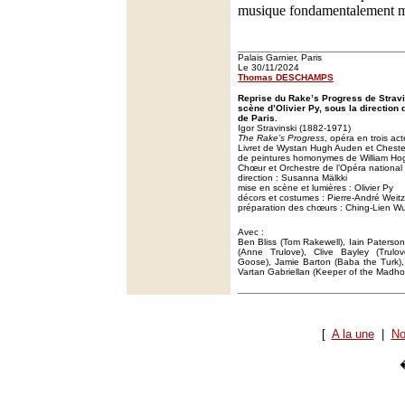
musique fondamentalement m
Palais Garnier, Paris
Le 30/11/2024
Thomas DESCHAMPS
Reprise du Rake’s Progress de Strav
scène d’Olivier Py, sous la direction
de Paris.
Igor Stravinski (1882-1971)
The Rake’s Progress
, opéra en trois ac
Livret de Wystan Hugh Auden et Chester
de peintures homonymes de William Ho
Chœur et Orchestre de l’Opéra national
direction : Susanna Mälkki
mise en scène et lumières : Olivier Py
décors et costumes : Pierre-André Weitz
préparation des chœurs : Ching-Lien W
Avec :
Ben Bliss (Tom Rakewell), Iain Paterso
(Anne Trulove), Clive Bayley (Trulov
Goose), Jamie Barton (Baba the Turk),
Vartan Gabriellan (Keeper of the Madho
[
A la une
|
No