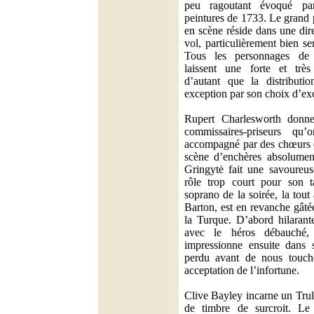
peu ragoutant évoqué pa
peintures de 1733. Le grand p
en scène réside dans une dir
vol, particulièrement bien se
Tous les personnages de c
laissent une forte et très
d’autant que la distributio
exception par son choix d’exc
Rupert Charlesworth donne
commissaires-priseurs qu
accompagné par des chœurs e
scène d’enchères absolument
Gringytė fait une savoureu
rôle trop court pour son t
soprano de la soirée, la tout
Barton, est en revanche gâté
la Turque. D’abord hilarant
avec le héros débauché
impressionne ensuite dans s
perdu avant de nous touc
acceptation de l’infortune.
Clive Bayley incarne un Trul
de timbre de surcroit. Le 