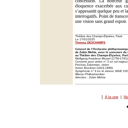
concession. La noirceur g
éloquence exacerbée aux cu
s’appesantit quelque peu et la
interrogatifs. Point de trans
une vision sans grand espoir.
Théâtre des Champs-Élysées, Paris
Le 17/01/2025
Thomas DESCHAMPS
Concert de l’Orchestre philharmoniqu
de Zubin Mehta, avec le concours du
au Théâtre des Champs-Élysées, Pari
Wolfgang Amadeus Mozart (1756-1791)
Concerto pour violon n° 3 en sol majeur
Pinchas Zukerman, violon
Anton Bruckner (1824-1896)
Symphonie n° 9 en ré mineur, WAB 109
Wiener Philharmoniker
direction : Zubin Mehta
[
A la une
|
No