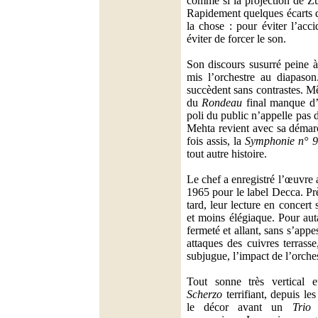
comme si la projection de Zu
Rapidement quelques écarts d
la chose : pour éviter l’acci
éviter de forcer le son.
Son discours susurré peine à 
mis l’orchestre au diapaso
succèdent sans contrastes. 
du
Rondeau
final manque d’e
poli du public n’appelle pas d
Mehta revient avec sa démar
fois assis, la
Symphonie n° 9
tout autre histoire.
Le chef a enregistré l’œuvre 
1965 pour le label Decca. Pr
tard, leur lecture en concert
et moins élégiaque. Pour au
fermeté et allant, sans s’appe
attaques des cuivres terrass
subjugue, l’impact de l’orche
Tout sonne très vertical e
Scherzo
terrifiant, depuis le
le décor avant un
Trio
d