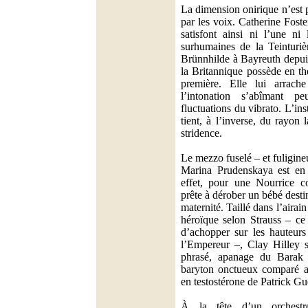
La dimension onirique n’est
par les voix. Catherine Fost
satisfont ainsi ni l’une ni
surhumaines de la Teinturièr
Brünnhilde à Bayreuth depui
la Britannique possède en th
première. Elle lui arrache
l’intonation s’abîmant 
fluctuations du vibrato. L’i
tient, à l’inverse, du rayon 
stridence.
Le mezzo fuselé – et fuligine
Marina Prudenskaya est en 
effet, pour une Nourrice co
prête à dérober un bébé desti
maternité. Taillé dans l’airai
héroïque selon Strauss – ce
d’achopper sur les hauteurs
l’Empereur –, Clay Hilley 
phrasé, apanage du Barak
baryton onctueux comparé a
en testostérone de Patrick Gue
À la tête d’un orchestre