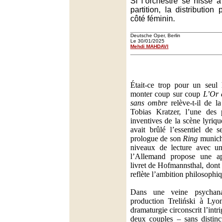
Si l’orchestre se hisse 
partition, la distributio
côté féminin.
Deutsche Oper, Berlin
Le 30/01/2025
Mehdi MAHDAVI
Était-ce trop pour un seu
monter coup sur coup
L’Or 
sans ombre
relève-t-il de 
Tobias Kratzer, l’une des p
inventives de la scène lyriq
avait brûlé l’essentiel de 
prologue de son
Ring
municho
niveaux de lecture avec une
l’Allemand propose une a
livret de Hofmannsthal, dont
reflète l’ambition philosophi
Dans une veine psychanal
production Treliński à Lyon
dramaturgie circonscrit l’int
deux couples – sans distinc