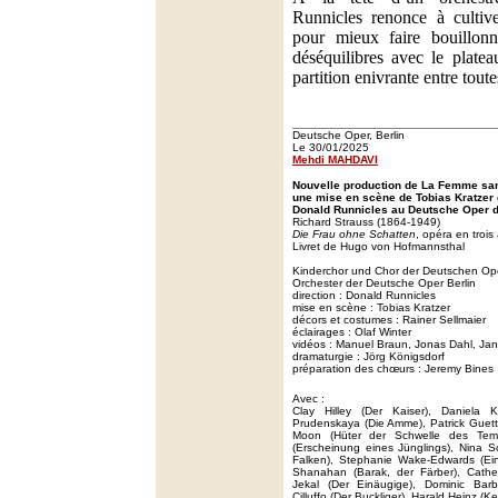
Runnicles renonce à cultiver
pour mieux faire bouillonn
déséquilibres avec le platea
partition enivrante entre toute
Deutsche Oper, Berlin
Le 30/01/2025
Mehdi MAHDAVI
Nouvelle production de La Femme sa
une mise en scène de Tobias Kratzer e
Donald Runnicles au Deutsche Oper d
Richard Strauss (1864-1949)
Die Frau ohne Schatten
, opéra en trois
Livret de Hugo von Hofmannsthal
Kinderchor und Chor der Deutschen Ope
Orchester der Deutsche Oper Berlin
direction : Donald Runnicles
mise en scène : Tobias Kratzer
décors et costumes : Rainer Sellmaier
éclairages : Olaf Winter
vidéos : Manuel Braun, Jonas Dahl, Ja
dramaturgie : Jörg Königsdorf
préparation des chœurs : Jeremy Bines
Avec :
Clay Hilley (Der Kaiser), Daniela K
Prudenskaya (Die Amme), Patrick Guett
Moon (Hüter der Schwelle des Temp
(Erscheinung eines Jünglings), Nina 
Falken), Stephanie Wake-Edwards (Ei
Shanahan (Barak, der Färber), Catheri
Jekal (Der Einäugige), Dominic Barb
Cilluffo (Der Buckliger), Harald Heinz (K