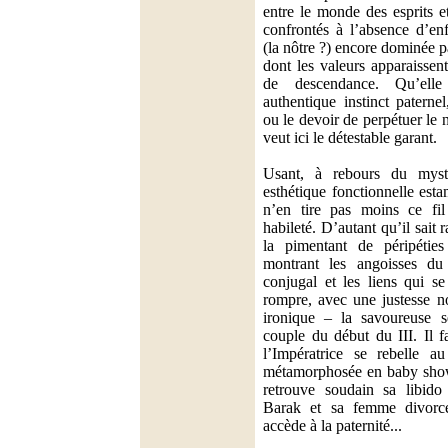
entre le monde des esprits e
confrontés à l’absence d’en
(la nôtre ?) encore dominée p
dont les valeurs apparaissen
de descendance. Qu’ell
authentique instinct patern
ou le devoir de perpétuer le
veut ici le détestable garant.
Usant, à rebours du myst
esthétique fonctionnelle est
n’en tire pas moins ce fil
habileté. D’autant qu’il sait 
la pimentant de péripéties
montrant les angoisses du 
conjugal et les liens qui se
rompre, avec une justesse n
ironique – la savoureuse s
couple du début du III. Il f
l’Impératrice se rebelle a
métamorphosée en baby show
retrouve soudain sa libido 
Barak et sa femme divorce
accède à la paternité...